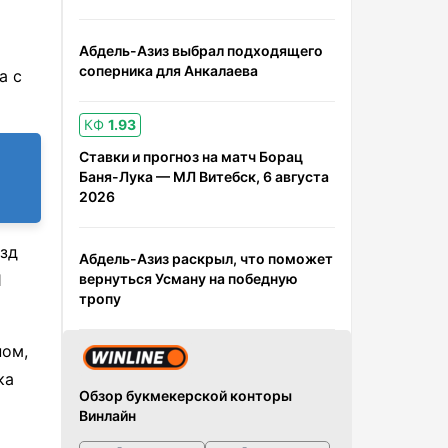
Абдель-Азиз выбрал подходящего
соперника для Анкалаева
а с
КФ
1.93
Ставки и прогноз на матч Борац
Баня-Лука — МЛ Витебск, 6 августа
2026
езд
Абдель-Азиз раскрыл, что поможет
1
вернуться Усману на победную
тропу
ном,
ка
Обзор букмекерской конторы
Винлайн