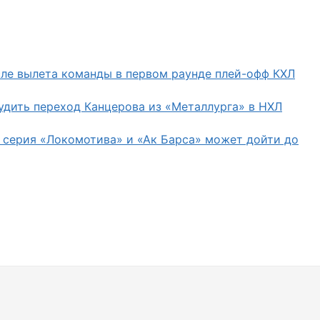
сле вылета команды в первом раунде плей-офф КХЛ
удить переход Канцерова из «Металлурга» в НХЛ
 серия «Локомотива» и «Ак Барса» может дойти до