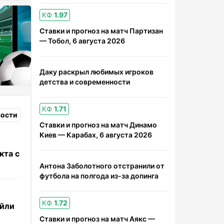
КФ
1.97
Ставки и прогноз на матч Партизан
— Тобол, 6 августа 2026
Даку раскрыл любимых игроков
детства и современности
КФ
1.71
вости
Ставки и прогноз на матч Динамо
Киев — Карабах, 6 августа 2026
кта с
Антона Заболотного отстранили от
футбола на полгода из-за допинга
КФ
1.72
йли
Ставки и прогноз на матч Аякс —