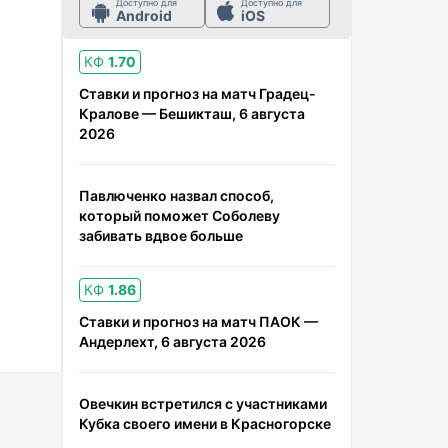
Доступно для
Доступно для
Android
iOS
КФ
1.70
Ставки и прогноз на матч Градец-
Кралове — Бешикташ, 6 августа
2026
Павлюченко назвал способ,
который поможет Соболеву
забивать вдвое больше
КФ
1.86
Ставки и прогноз на матч ПАОК —
Андерлехт, 6 августа 2026
Овечкин встретился с участниками
Кубка своего имени в Красногорске