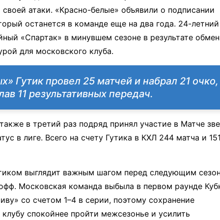
 своей атаки. «Красно-белые» объявили о подписании
торый останется в команде еще на два года. 24-летний
ный «Спартак» в минувшем сезоне в результате обмен
урой для московского клуба.
х» Гутик провел 25 матчей и набрал 21 очко,
лав 11 результативных передач.
также в третий раз подряд принял участие в Матче зв
ус в лиге. Всего на счету Гутика в КХЛ 244 матча и 15
утиком выглядит важным шагом перед следующим сезо
-офф. Московская команда выбыла в первом раунде Куб
иву» со счетом 1–4 в серии, поэтому сохранение
 клубу спокойнее пройти межсезонье и усилить