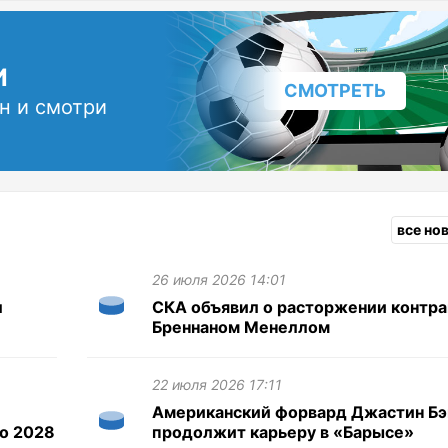
И
СМОТРЕТЬ
н и смотри
все но
26 июля 2026 14:01
л
СКА объявил о расторжении контра
Бреннаном Менеллом
22 июля 2026 17:11
Американский форвард Джастин Бэ
о 2028
продолжит карьеру в «Барысе»