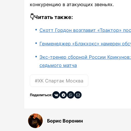
конкуренцию в атакующих звеньях.
👇Читать также:
Скотт Гордон возглавит «Трактор» по
Генменеджер «Блэкхокс» намерен обс
Экс-тренер сборной России Крикунов:
седьмого матча
#ХК Спартак Москва
Поделиться:
Борис Воронин