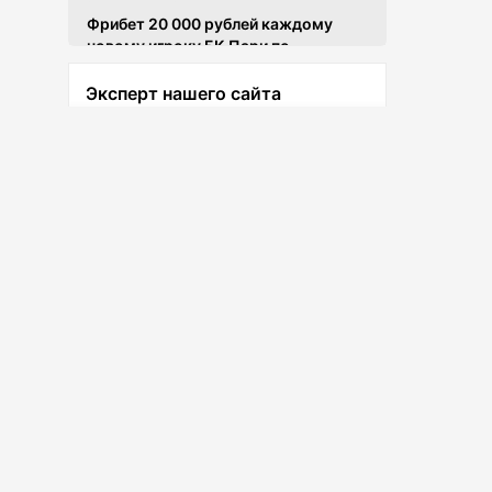
Фрибет 20 000 рублей каждому
новому игроку БК Пари по
промокоду SNSCOM1
Эксперт нашего сайта
Забрать бонус
Лев Тигай
Тилл раскрыл, как Гэрри губит
Ведущий эксперт сайта
собственный бренд
В TKO оценили перспективы нового
промоушена Джейка Пола
Уиттакер объяснил неуверенный
старт в бою с Крыловым и
Соцсети
отреагировал на слова Рогана
Мендес объяснил, что нужно
ичины,
Махачеву для статуса GOAT