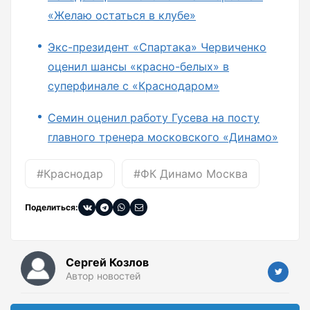
«Желаю остаться в клубе»
Экс-президент «Спартака» Червиченко
оценил шансы «красно-белых» в
суперфинале с «Краснодаром»
Семин оценил работу Гусева на посту
главного тренера московского «Динамо»
#Краснодар
#ФК Динамо Москва
Поделиться:
Сергей Козлов
Автор новостей