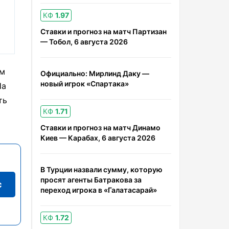
КФ
1.97
Ставки и прогноз на матч Партизан
— Тобол, 6 августа 2026
ям
Официально: Мирлинд Даку —
новый игрок «Спартака»
На
ть
КФ
1.71
Ставки и прогноз на матч Динамо
Киев — Карабах, 6 августа 2026
В Турции назвали сумму, которую
просят агенты Батракова за
с
переход игрока в «Галатасарай»
КФ
1.72