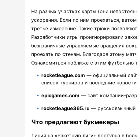
На разных участках карты (они непостоя
ускорения. Если по ним проехаться, авт
третье измерение. Такие трюки позволяю
Разработчики игры проигнорировали зако
безграничные управляемые вращения вокр
проехать по стенам. Благодаря этому мат
Ознакомиться поближе с этим футбольно
rocketleague.com
— официальный сайт.
список турниров и последние новости.
epicgames.com
— сайт компании-разр
rocketleague365.ru
— русскоязычный 
Что предлагают букмекеры
Линия на «Ракетную лигу» доступна в бол