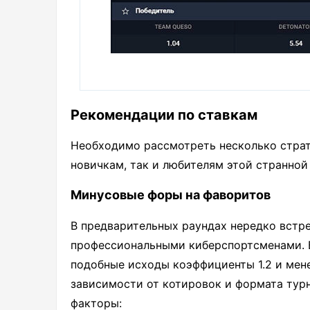
Рекомендации по ставкам
Необходимо рассмотреть несколько страте
новичкам, так и любителям этой странной
Минусовые форы на фаворитов
В предварительных раундах нередко встре
профессиональными киберспортсменами. Б
подобные исходы коэффициенты 1.2 и менее
зависимости от котировок и формата тур
факторы: