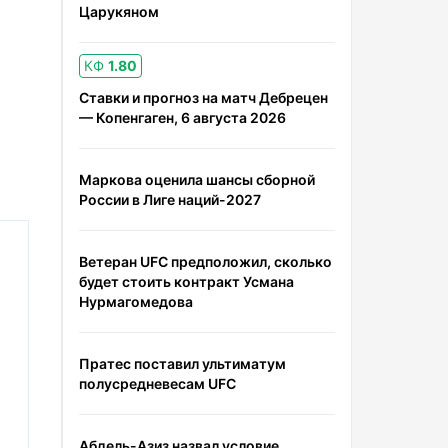
Царукяном
КФ
1.80
Ставки и прогноз на матч Дебрецен
— Копенгаген, 6 августа 2026
Маркова оценила шансы сборной
России в Лиге наций-2027
Ветеран UFC предположил, сколько
будет стоить контракт Усмана
Нурмагомедова
Пратес поставил ультиматум
полусредневесам UFC
Абдель-Азиз назвал условие