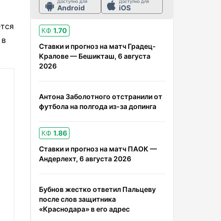
Доступно для
Доступно для
Android
iOS
ется
КФ
1.70
 в
Ставки и прогноз на матч Градец-
Кралове — Бешикташ, 6 августа
2026
Антона Заболотного отстранили от
футбола на полгода из-за допинга
КФ
1.86
Ставки и прогноз на матч ПАОК —
Андерлехт, 6 августа 2026
Бубнов жестко ответил Пальцеву
после слов защитника
«Краснодара» в его адрес