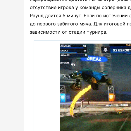
отсутствие игрока у команды соперника д
Раунд длится 5 минут. Если по истечении
до первого забитого мяча. Для итоговой 
зависимости от стадии турнира.