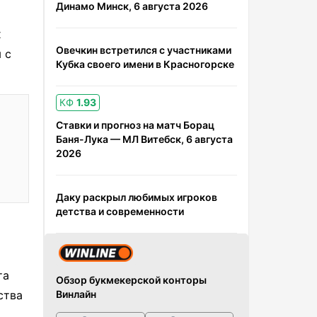
Динамо Минск, 6 августа 2026
х
Овечкин встретился с участниками
 с
Кубка своего имени в Красногорске
КФ
1.93
Ставки и прогноз на матч Борац
Баня-Лука — МЛ Витебск, 6 августа
2026
Даку раскрыл любимых игроков
детства и современности
та
Обзор букмекерской конторы
ства
Винлайн