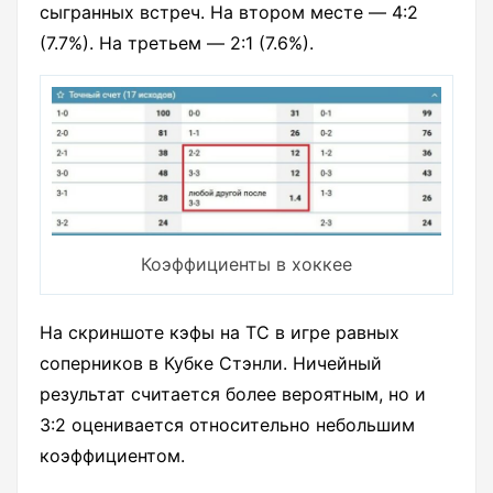
сыгранных встреч. На втором месте — 4:2
(7.7%). На третьем — 2:1 (7.6%).
Коэффициенты в хоккее
На скриншоте кэфы на ТС в игре равных
соперников в Кубке Стэнли. Ничейный
результат считается более вероятным, но и
3:2 оценивается относительно небольшим
коэффициентом.