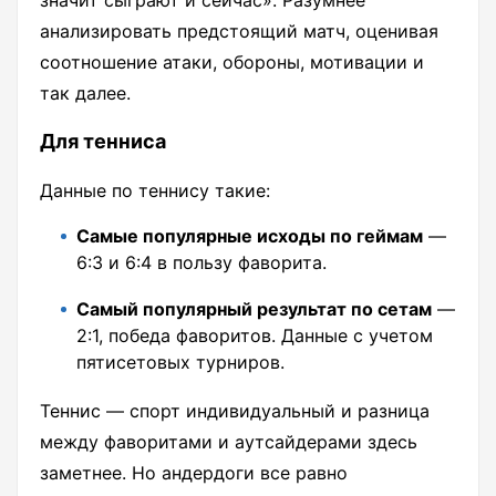
анализировать предстоящий матч, оценивая
соотношение атаки, обороны, мотивации и
так далее.
Для тенниса
Данные по теннису такие:
Самые популярные исходы по геймам
—
6:3 и 6:4 в пользу фаворита.
Самый популярный результат по сетам
—
2:1, победа фаворитов. Данные с учетом
пятисетовых турниров.
Теннис — спорт индивидуальный и разница
между фаворитами и аутсайдерами здесь
заметнее. Но андердоги все равно