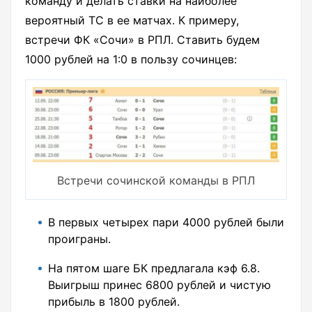
команду и делать ставки на наиболее
вероятный ТС в ее матчах. К примеру,
встречи ФК «Сочи» в РПЛ. Ставить будем
1000 рублей на 1:0 в пользу сочинцев:
Встречи сочинской команды в РПЛ
В первых четырех пари 4000 рублей были
проиграны.
На пятом шаге БК предлагала кэф 6.8.
Выигрыш принес 6800 рублей и чистую
прибыль в 1800 рублей.