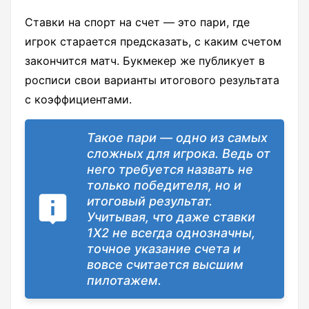
Ставки на спорт на счет — это пари, где
игрок старается предсказать, с каким счетом
закончится матч. Букмекер же публикует в
росписи свои варианты итогового результата
с коэффициентами.
Такое пари — одно из самых
сложных для игрока. Ведь от
него требуется назвать не
только победителя, но и
итоговый результат.
Учитывая, что даже ставки
1Х2 не всегда однозначны,
точное указание счета и
вовсе считается высшим
пилотажем.