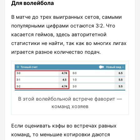
Для волейбола
В матче до трех выигранных сетов, самыми
популярными цифрами остаются 3:2. Что
касается геймов, здесь авторитетной
статистики не найти, так как во многих лигах
играется разное количество подач.
В этой волейбольной встрече фаворит —
команд хозяев
Если оценивать кэфы во встречах равных
команд, то меньшие котировки даются