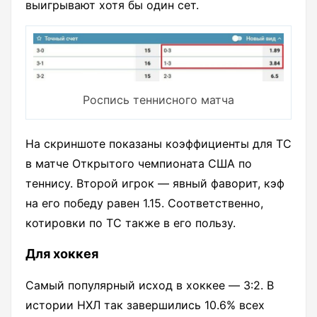
выигрывают хотя бы один сет.
Роспись теннисного матча
На скриншоте показаны коэффициенты для ТС
в матче Открытого чемпионата США по
теннису. Второй игрок — явный фаворит, кэф
на его победу равен 1.15. Соответственно,
котировки по ТС также в его пользу.
Для хоккея
Самый популярный исход в хоккее — 3:2. В
истории НХЛ так завершились 10.6% всех