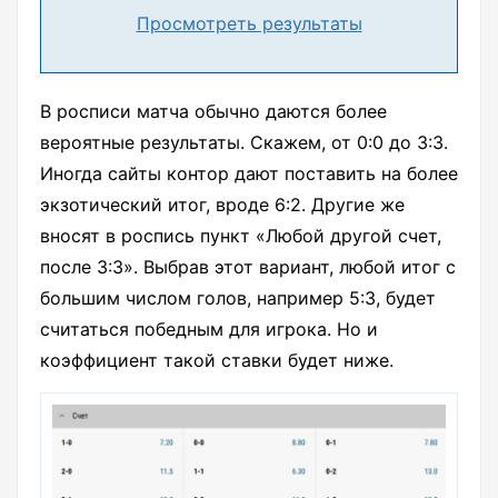
Просмотреть результаты
В росписи матча обычно даются более
вероятные результаты. Скажем, от 0:0 до 3:3.
Иногда сайты контор дают поставить на более
экзотический итог, вроде 6:2. Другие же
вносят в роспись пункт «Любой другой счет,
после 3:3». Выбрав этот вариант, любой итог с
большим числом голов, например 5:3, будет
считаться победным для игрока. Но и
коэффициент такой ставки будет ниже.