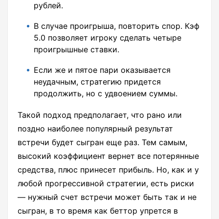
рублей.
В случае проигрыша, повторить спор. Кэф
5.0 позволяет игроку сделать четыре
проигрышные ставки.
Если же и пятое пари оказывается
неудачным, стратегию придется
продолжить, но с удвоением суммы.
Такой подход предполагает, что рано или
поздно наиболее популярный результат
встречи будет сыгран еще раз. Тем самым,
высокий коэффициент вернет все потерянные
средства, плюс принесет прибыль. Но, как и у
любой прогрессивной стратегии, есть риски
— нужный счет встречи может быть так и не
сыгран, в то время как беттор упрется в