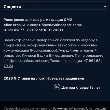
Соцсети
Реестровая запись о регистрации СМИ
«Все ставки на спорт. Vsestavkinasport.com»
ЭЛ № ФС 77 - 82192 от 10.11.2021 г.
Зарегистрировано Федеральной службой по надзору в
сфере связи, информационных технологий и массовых
коммуникаций (Роскомнадзор). Учредитель и главный
редактор: Линьков Вадим Вячеславович. Почта редакции:
info@vsestavkinasport.com
; Телефон редакции:
+7 961 621
20 20
2026 © Ставки на спорт. Все права защищены
Для лиц старше 18 лет
Vsestavkinasport.com не является букмекерской конторой, не проводит