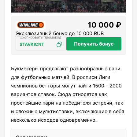
10 000 ₽
Эксклюзивный бонус до 10 000 RUB
Получить бонус
STAVKICNT
Букмекеры предлагают разнообразные пари
для футбольных матчей. В росписи Лиги
чемпионов бетторы могут найти 1500 - 2000
вариантов ставок. Сюда относятся как
простейшие пари на победителя встречи, так
и сложные мультиставки, включающие в себя
несколько исходов одновременно.