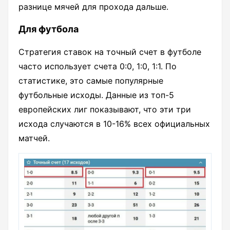
разнице мячей для прохода дальше.
Для футбола
Стратегия ставок на точный счет в футболе
часто использует счета 0:0, 1:0, 1:1. По
статистике, это самые популярные
футбольные исходы. Данные из топ-5
европейских лиг показывают, что эти три
исхода случаются в 10-16% всех официальных
матчей.