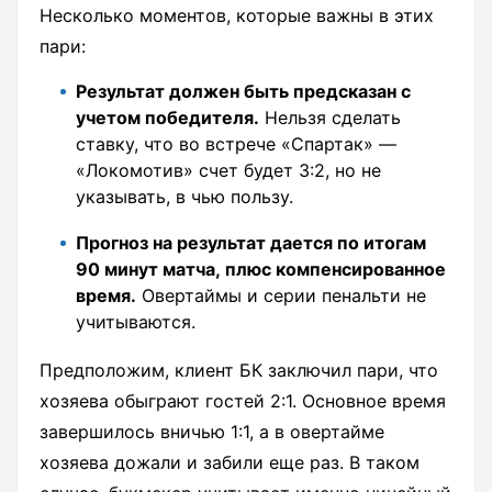
Несколько моментов, которые важны в этих
пари:
Результат должен быть предсказан с
учетом победителя.
Нельзя сделать
ставку, что во встрече «Спартак» —
«Локомотив» счет будет 3:2, но не
указывать, в чью пользу.
Прогноз на результат дается по итогам
90 минут матча, плюс компенсированное
время.
Овертаймы и серии пенальти не
учитываются.
Предположим, клиент БК заключил пари, что
хозяева обыграют гостей 2:1. Основное время
завершилось вничью 1:1, а в овертайме
хозяева дожали и забили еще раз. В таком