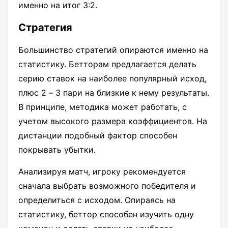
именно на итог 3:2.
Стратегия
Большинство стратегий опираются именно на
статистику. Бетторам предлагается делать
серию ставок на наиболее популярный исход,
плюс 2 – 3 пари на близкие к нему результаты.
В принципе, методика может работать, с
учетом высокого размера коэффициентов. На
дистанции подобный фактор способен
покрывать убытки.
Анализируя матч, игроку рекомендуется
сначала выбрать возможного победителя и
определиться с исходом. Опираясь на
статистику, беттор способен изучить одну