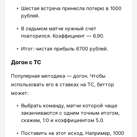
Шестая встреча принесла потерю в 1000
рублей.
В седьмом матче нужный счет
повторился. Коэффициент — 6.90.
Итог: чистая прибыль 6700 рублей.
Догон с ТС
Популярная методика — догон. Чтобы
использовать его в ставках на ТС, беттор
может:
Выбрать команду, матчи которой чаще
заканчиваются с одним точным итогом,
скажем, 1:0 и коэффициентом 5.0.
Поставить на этот исход. Например, 1000