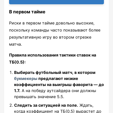
В первом тайме
Риски в первом тайме довольно высокие,
поскольку команды часто показывают более
результативную игру во втором отрезке
матча.
Правила использования тактики ставок на
ТБ(0.5):
Выбирать футбольный матч, в котором
букмекеры
предлагают низкие
коэффициенты на выигрыш фаворита — до
1.7.
А на победу аутсайдера они должны
превышать значение 5.5.
Следить за ситуацией на поле.
Ждать,
когда коэффициент на ТБ(0.5) вырастет до