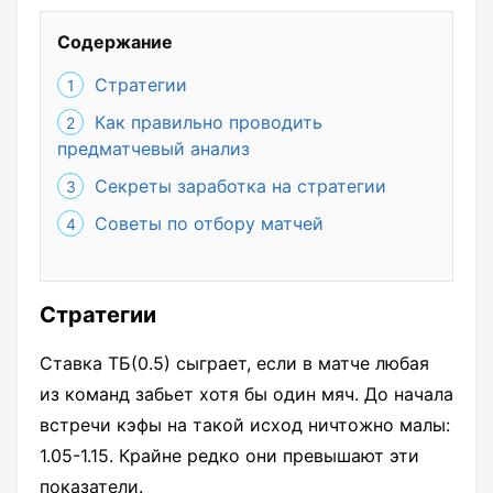
Содержание
Стратегии
Как правильно проводить
предматчевый анализ
Секреты заработка на стратегии
Советы по отбору матчей
Стратегии
Ставка ТБ(0.5) сыграет, если в матче любая
из команд забьет хотя бы один мяч. До начала
встречи кэфы на такой исход ничтожно малы:
1.05-1.15. Крайне редко они превышают эти
показатели.