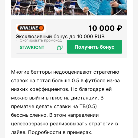
10 000 ₽
Эксклюзивный бонус до 10 000 RUB
Получить бонус
STAVKICNT
Многие бетторы недооценивают стратегию
ставок на тотал больше 0.5 в футболе из-за
низких коэффициентов. Но благодаря ей
можно выйти в плюс на дистанции. В
прематче делать ставки на ТБ(0.5)
бессмысленно. В этом направлении
целесообразно реализовывать стратегии в
лайве. Подробности в примерах.