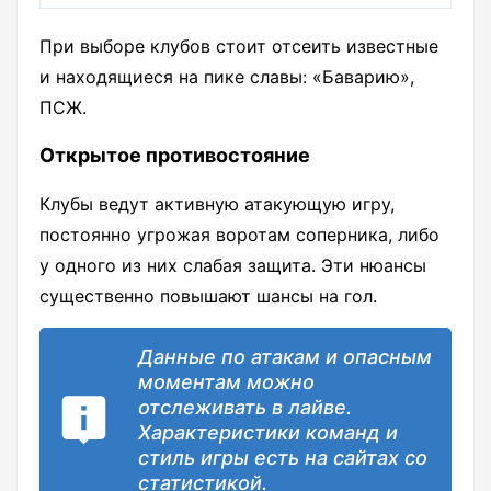
При выборе клубов стоит отсеить известные
и находящиеся на пике славы: «Баварию»,
ПСЖ‎.
Открытое противостояние
Клубы ведут активную атакующую игру,
постоянно угрожая воротам соперника, либо
у одного из них слабая защита. Эти нюансы
существенно повышают шансы на гол.
Данные по атакам и опасным
моментам можно
отслеживать в лайве.
Характеристики команд и
стиль игры есть на сайтах со
статистикой.