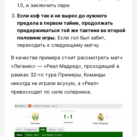
1.5, и заключить пари.
Если кэф так и не вырос до нужного
предела в первом тайме, продолжать
придерживаться той же тактики во второй
половине игры.
Если гол был забит,
переходить к следующему матчу.
В качестве примера стоит рассмотреть матч
«Леганес»‎ — «Реал Мадрид»‎, проходящий в
рамках 32-го тура Примеры. Команды
никогда не играли всухую, а «Реал»‎
превосходит по силе соперника.