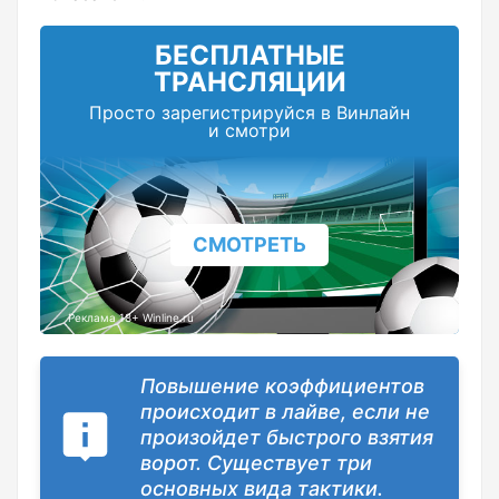
БЕСПЛАТНЫЕ
ТРАНСЛЯЦИИ
Просто зарегистрируйся в Винлайн
и смотри
СМОТРЕТЬ
Реклама 18+ Winline.ru
Повышение коэффициентов
происходит в лайве, если не
произойдет быстрого взятия
ворот. Существует три
основных вида тактики.