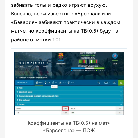
забивать голы и редко играют всухую‎.
Конечно, всем известные «Арсенал»‎ или
«Бавария» забивают практически в каждом
матче, но коэффициенты на ТБ(0.5)‎ будут в
районе отметки 1.01.
Коэффициенты на ТБ(0.5) на матч
«Барселона»‎ — ПСЖ‎