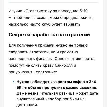
Изучив xG-статистику за последние 5-10
матчей или за сезон, можно предположить,
насколько часто клуб будет забивать.
Секреты заработка на стратегии
Для получения прибыли нужно не только
следовать стратегии, но и грамотно
распределять финансы. Советы от экспертов
помогут не слить сразу банкролл и
приумножить состояние:
Нужно наблюдать за ростом кэфов в 3-4
БК, чтобы не пропустить самые высокие.
Даже незначительная разница может дать
внушительный недобор прибыли на
дистанции.