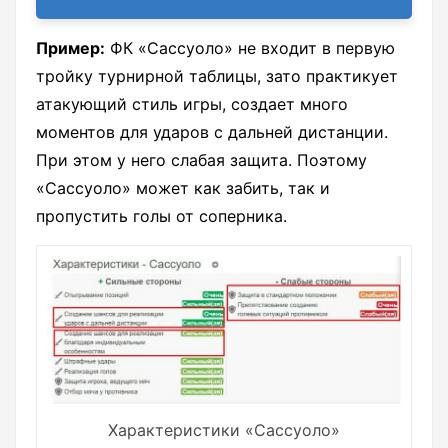
Пример:
ФК «Сассуоло»‎ не входит в первую
тройку турнирной таблицы, зато практикует
атакующий стиль игры, создает много
моментов для ударов с дальней дистанции.
При этом у него слабая защита. Поэтому
«Сассуоло»‎ может как забить, так и
пропустить голы от соперника.
Характеристики «Сассуоло»‎