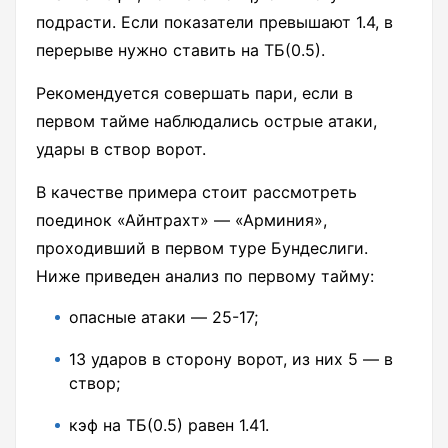
подрасти. Если показатели превышают 1.4, в
перерыве нужно ставить на ТБ(0.5).
Рекомендуется совершать пари, если в
первом тайме наблюдались острые атаки,
удары в створ ворот.
В качестве примера стоит рассмотреть
поединок «Айнтрахт» — «Арминия»‎,
проходивший в первом туре Бундеслиги.
Ниже приведен анализ по ‎первому тайму:
опасные атаки — 25-17;
13 ударов в сторону ворот, из них 5 — в
створ;
кэф на ТБ(0.5) равен 1.41.