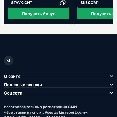
STAVKICNT
SNSCOM1
Получить бонус
Получить б
О сайте
Полезные ссылки
Соцсети
Реестровая запись о регистрации СМИ
«Все ставки на спорт. Vsestavkinasport.com»