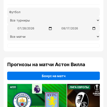
Футбол
Прогнозы на матчи Астон Вилла
Бонус на матч
АПЛ
ЛИГА ЕВРОПЫ