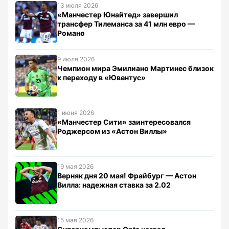
13 июля 2026
«Манчестер Юнайтед» завершил
трансфер Тилеманса за 41 млн евро —
Романо
9 июля 2026
Чемпион мира Эмилиано Мартинес близок
к переходу в «Ювентус»
1 июня 2026
«Манчестер Сити» заинтересовался
Роджерсом из «Астон Виллы»
19 мая 2026
Верняк дня 20 мая! Фрайбург — Астон
Вилла: надежная ставка за 2.02
15 мая 2026