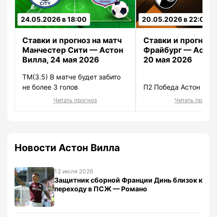
24.05.2026 в 18:00
20.05.2026 в 22:00
]
]
Ставки и прогноз на матч
Ставки и прогноз 
Манчестер Сити — Астон
Фрайбург — Астон
Вилла, 24 мая 2026
20 мая 2026
ТМ(3.5) В матче будет забито
не более 3 голов
П2 Победа Астон Вил
Читать прогноз
Читать прогно
Новости Астон Вилла
13 июля 2026
Защитник сборной Франции Динь близок к
переходу в ПСЖ — Романо