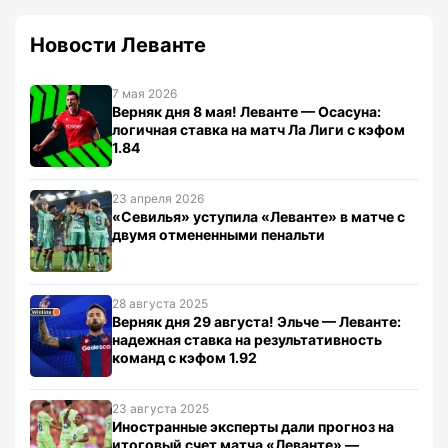
Новости Леванте
7 мая 2026
Верняк дня 8 мая! Леванте — Осасуна:
логичная ставка на матч Ла Лиги с кэфом
1.84
23 апреля 2026
«Севилья» уступила «Леванте» в матче с
двумя отмененными пенальти
28 августа 2025
Верняк дня 29 августа! Эльче — Леванте:
надежная ставка на результативность
команд с кэфом 1.92
23 августа 2025
Иностранные эксперты дали прогноз на
итоговый счет матча «Леванте» —