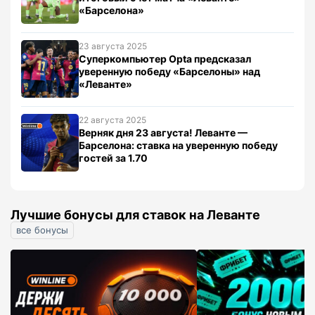
«Барселона»
23 августа 2025
Суперкомпьютер Opta предсказал
уверенную победу «Барселоны» над
«Леванте»
22 августа 2025
Верняк дня 23 августа! Леванте —
Барселона: ставка на уверенную победу
гостей за 1.70
Лучшие бонусы для ставок на Леванте
все бонусы