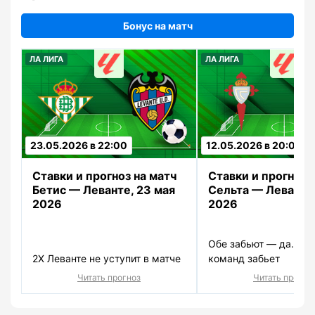
Бонус на матч
ЛА ЛИГА
ЛА ЛИГА
23.05.2026 в 22:00
12.05.2026 в 20:00
]
]
Ставки и прогноз на матч
Ставки и прогноз 
Бетис — Леванте, 23 мая
Сельта — Леванте,
2026
2026
Обе забьют — да. Ка
2Х Леванте не уступит в матче
команд забьет
Читать прогноз
Читать прогно