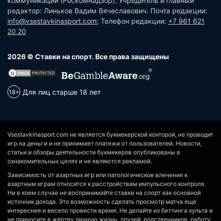
коммуникаций (Роскомнадзор). Учредитель и главный
редактор: Линьков Вадим Вячеславович. Почта редакции:
info@vsestavkinasport.com
; Телефон редакции:
+7 961 621
20 20
2026 © Ставки на спорт. Все права защищены
Для лиц старше 18 лет
Vsestavkinasport.com не является букмекерской конторой, не проводит
игр на деньги и не принимает платежи от пользователей. Новости,
статьи и обзоры деятельности букмекеров опубликованы в
ознакомительных целях и не являются рекламой.
Зависимость от азартных игр или патологическое влечение к
азартным играм относится к расстройствам импульсного контроля.
Ни в коем случае не воспринимайте ставки на спорт как основной
источник дохода. Это возможность сделать просмотр матча еще
интереснее и весело провести время. Не делайте из беттинга культа и
не приносите в жертву личную жизнь, друзей, родственников, работу