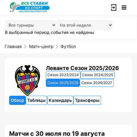
В выбранный период события не найдены
Главная
Матч-центр
Футбол
Леванте Сезон 2025/2026
Сезон 2023/2024
Сезон 2024/2025
Сезон 2025/2026
Сезон 2026/2027
Обзор
Таблицы
Календарь
Трансферы
Матчи с 30 июля по 19 августа