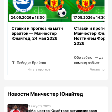
24.05.2026 в 18:00
17.05.2026 в 14:30
]
]
Ставки и прогноз на матч
Ставки и прогноз 
Брайтон — Манчестер
Манчестер Юнайт
Юнайтед, 24 мая 2026
Ноттингем Форест,
2026
Обе забьют — да. Ка
П1 Победит Брайтон
команд забьет
Читать прогноз
Читать прогно
Новости Манчестер Юнайтед
3 августа 2026
«Манчестер Юнайтед» активизировал