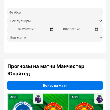
Футбол
Прогнозы на матчи Манчестер
Юнайтед
Бонус на матч
АПЛ
АПЛ