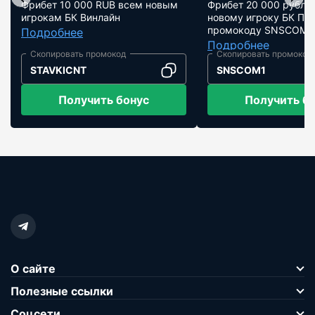
Фрибет 10 000 RUB всем новым
Фрибет 20 000 рубле
игрокам БК Винлайн
новому игроку БК Пар
промокоду SNSCOM1
Подробнее
Подробнее
STAVKICNT
SNSCOM1
Получить бонус
Получить б
О сайте
Полезные ссылки
Соцсети