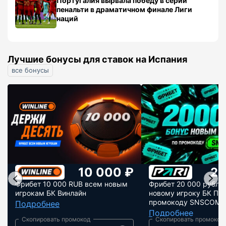
Португалия вырвала победу в серии
пенальти в драматичном финале Лиги
наций
Лучшие бонусы для ставок на Испания
все бонусы
10 000 ₽
20
Фрибет 10 000 RUB всем новым
Фрибет 20 000 рубле
игрокам БК Винлайн
новому игроку БК Пар
промокоду SNSCOM1
Подробнее
Подробнее