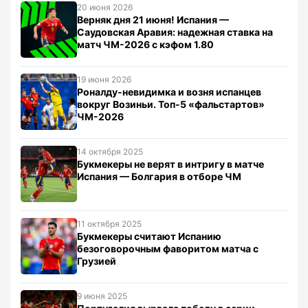
20 июня 2026
Верняк дня 21 июня! Испания —
Саудовская Аравия: надежная ставка на
матч ЧМ-2026 с кэфом 1.80
19 июня 2026
Роналду-невидимка и возня испанцев
вокруг Возиньи. Топ-5 «фальстартов»
ЧМ-2026
14 октября 2025
Букмекеры не верят в интригу в матче
Испания — Болгария в отборе ЧМ
11 октября 2025
Букмекеры считают Испанию
безоговорочным фаворитом матча с
Грузией
9 июня 2025