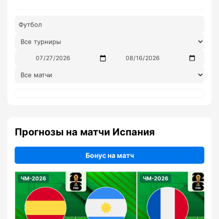
Футбол
Прогнозы на матчи Испания
Бонус на матч
ЧМ-2026
ЧМ-2026