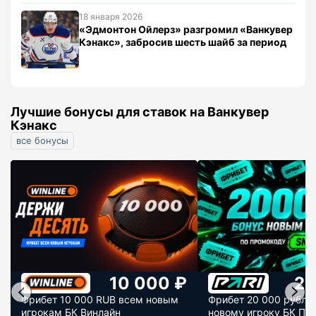
18 января 2026
«Эдмонтон Ойлерз» разгромил «Ванкувер
Кэнакс», забросив шесть шайб за период
Лучшие бонусы для ставок на Ванкувер
Кэнакс
все бонусы
10 000 ₽
20
Фрибет 10 000 RUB всем новым
Фрибет 20 000 рубле
игрокам БК Винлайн
новому игроку БК Пар