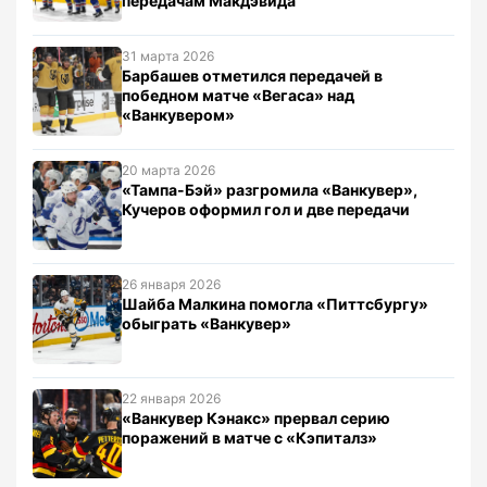
передачам Макдэвида
31 марта 2026
Барбашев отметился передачей в
победном матче «Вегаса» над
«Ванкувером»
20 марта 2026
«Тампа-Бэй» разгромила «Ванкувер»,
Кучеров оформил гол и две передачи
26 января 2026
Шайба Малкина помогла «Питтсбургу»
обыграть «Ванкувер»
22 января 2026
«Ванкувер Кэнакс» прервал серию
поражений в матче с «Кэпиталз»