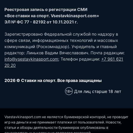
Реестровая запись о регистрации СМИ
«Все ставки на спорт. Vsestavkinasport.com»
ЭЛ № ФС 77 - 82192 от 10.11.2021 г.
Зарегистрировано Федеральной службой по надзору в
сфере связи, информационных технологий и массовых
коммуникаций (Роскомнадзор). Учредитель и главный
редактор: Линьков Вадим Вячеславович. Почта редакции:
info@vsestavkinasport.com
; Телефон редакции:
+7 961 621
20 20
2026 © Ставки на спорт. Все права защищены
Для лиц старше 18 лет
Vsestavkinasport.com не является букмекерской конторой, не проводит
игр на деньги и не принимает платежи от пользователей. Новости,
статьи и обзоры деятельности букмекеров опубликованы в
ознакомительных целях и не являются рекламой.