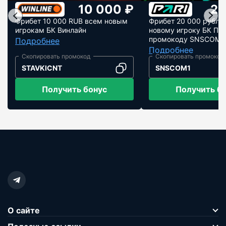
10 000 ₽
20
Фрибет 10 000 RUB всем новым
Фрибет 20 000 рубле
игрокам БК Винлайн
новому игроку БК Пар
промокоду SNSCOM1
Подробнее
Подробнее
STAVKICNT
SNSCOM1
Получить бонус
Получить б
О сайте