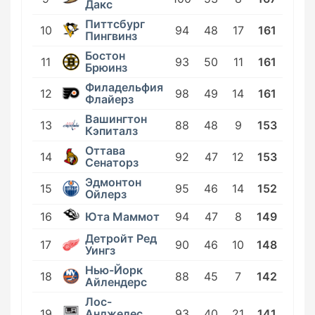
Дакс
Питтсбург
10
94
48
17
161
Пингвинз
Бостон
11
93
50
11
161
Брюинз
Филадельфия
12
98
49
14
161
Флайерз
Вашингтон
13
88
48
9
153
Кэпиталз
Оттава
14
92
47
12
153
Сенаторз
Эдмонтон
15
95
46
14
152
Ойлерз
Юта Маммот
16
94
47
8
149
Детройт Ред
17
90
46
10
148
Уингз
Нью-Йорк
18
88
45
7
142
Айлендерс
Лос-
19
Анджелес
93
40
21
141