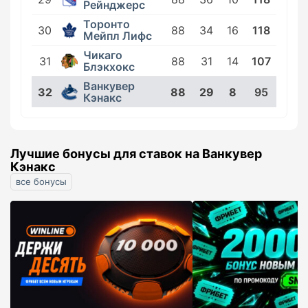
Рейнджерс
Торонто
30
88
34
16
118
Мейпл Лифс
Чикаго
31
88
31
14
107
Блэкхокс
Ванкувер
32
88
29
8
95
Кэнакс
Лучшие бонусы для ставок на Ванкувер
Кэнакс
все бонусы