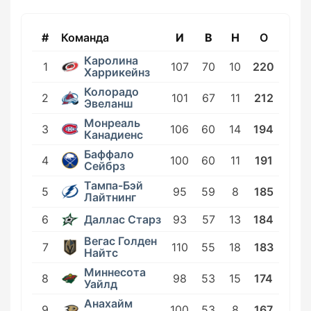
#
Команда
И
В
Н
О
Каролина
1
107
70
10
220
Харрикейнз
Колорадо
2
101
67
11
212
Эвеланш
Монреаль
3
106
60
14
194
Канадиенс
Баффало
4
100
60
11
191
Сейбрз
Тампа-Бэй
5
95
59
8
185
Лайтнинг
Даллас Старз
6
93
57
13
184
Вегас Голден
7
110
55
18
183
Найтс
Миннесота
8
98
53
15
174
Уайлд
Анахайм
9
100
53
8
167