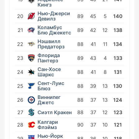
Кингз
Нью-Джерси
20
89
45
5
140
Девилз
Коламбус
21
89
42
12
138
Блю Джекетс
Нэшвилл
22
88
41
11
134
Предаторз
Флорида
23
89
43
4
133
Пантерз
Сан-Хосе
24
88
41
8
131
Шаркс
Сент-Луис
25
88
39
13
130
Блюз
Виннипег
26
88
37
13
124
Джетс
Сиэтл Кракен
27
88
37
12
123
Калгари
28
90
37
10
121
Флэймз
Нью-Йорк
29
88
36
10
118