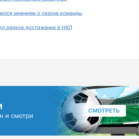
ился мнением о сезоне команды
ил редкое достижение в НХЛ
И
СМОТРЕТЬ
н и смотри