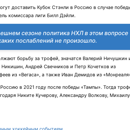
гут доставить Кубок Стэнли в Россию в случае побед
ель комиссара лиги Билл Дэйли.
нешнем сезоне политика НХЛ в этом вопросе
каких послаблений не произошло.
олжают борьбу за трофей, значатся Валерий Ничушкин 
 Никишин, Андрей Свечников и Петр Кочетков из
еев из «Вегаса», а также Иван Демидов из «Монреаля
 Россию в 2021 году после победы «Тампы». Тогда троф
годаря Никите Кучерову, Александру Волкову, Михаилу
авным хоккейным событием