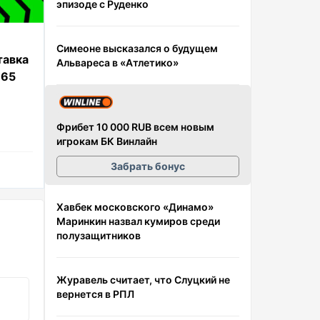
эпизоде с Руденко
Симеоне высказался о будущем
тавка
Альвареса в «Атлетико»
.65
Фрибет 10 000 RUB всем новым
игрокам БК Винлайн
Забрать бонус
Хавбек московского «Динамо»
Маринкин назвал кумиров среди
полузащитников
Журавель считает, что Слуцкий не
вернется в РПЛ