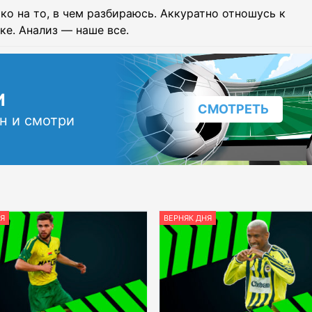
ко на то, в чем разбираюсь. Аккуратно отношусь к
ке. Анализ — наше все.
И
СМОТРЕТЬ
н и смотри
Я
ВЕРНЯК ДНЯ