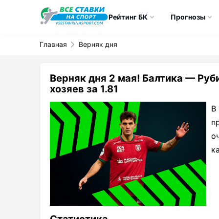
Рейтинг БК
Прогнозы
Главная
Верняк дня
Верняк дня 2 мая! Балтика — Руб
хозяев за 1.81
В
п
о
к