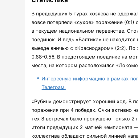
Статистика
В предыдущих 5 турах хозяева не одержал
вовсе потерпели «сухое» поражение (0:1)
в текущем национальном первенстве. Сто
поединок. И ведь «Балтика» не находится 
выезде вничью с «Краснодаром» (2:2). П
0.88-0.56. В предстоящем поединке на мо
места, на котором расположился «Локомо
Интересную информацию в рамках поп
Телеграм!
«Рубин» демонстрирует хороший ход. В по
поражения при 4 победах. Очки активно н
тех 8 встречах было пропущено только 2 г
итоги предыдущих 2 матчей чемпионата — 
коллектива обладают сильной линией напа