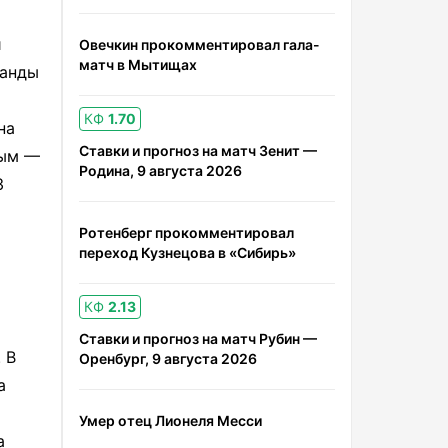
и
Овечкин прокомментировал гала-
матч в Мытищах
манды
КФ
1.70
на
Ставки и прогноз на матч Зенит —
ным —
Родина, 9 августа 2026
3
Ротенберг прокомментировал
переход Кузнецова в «Сибирь»
КФ
2.13
Ставки и прогноз на матч Рубин —
 В
Оренбург, 9 августа 2026
а
Умер отец Лионеля Месси
а