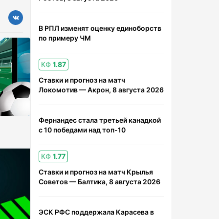
В РПЛ изменят оценку единоборств
по примеру ЧМ
КФ
1.87
Ставки и прогноз на матч
Локомотив — Акрон, 8 августа 2026
Фернандес стала третьей канадкой
с 10 победами над топ-10
КФ
1.77
Ставки и прогноз на матч Крылья
Советов — Балтика, 8 августа 2026
ЭСК РФС поддержала Карасева в