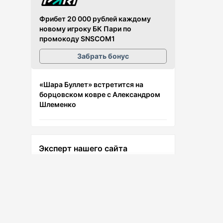
Фрибет 20 000 рублей каждому
новому игроку БК Пари по
промокоду SNSCOM1
Забрать бонус
«Шара Буллет» встретится на
борцовском ковре с Александром
Шлеменко
Карловский получил три года
дисквалификации за два нарушения
Эксперт нашего сайта
Вега раскрыл, что помогает ему
Лев Тигай
прогрессировать в «Зените»
Ведущий эксперт сайта
Погребняк вынес приговор