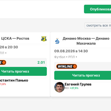
смотреть все 
ЦСКА — Ростов
Динамо Москва — Динамо
Махачкала
26 в 20:30
09.08.2026 в 14:30
РПЛ •
Футбол • РПЛ •
2.01
Читать прогноз
Читать прогноз
нстантин Панько
Евгений Грулев
-1,0%
ROI
+27,5%