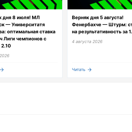
к дня 8 июля! МЛ
Верняк дня 5 августа!
ск — Университатя
Фенербахче — Штурм: с
ва: оптимальная ставка
на результативность за 1
ч Лиги чемпионов с
4 августа 2026
 2.10
 2026
Читать