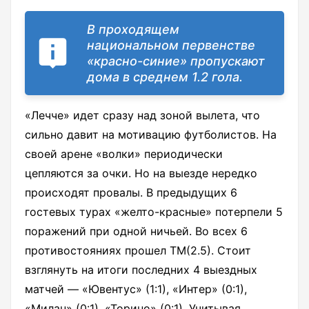
В проходящем
национальном первенстве
«красно-синие» пропускают
дома в среднем 1.2 гола.
«Лечче» идет сразу над зоной вылета, что
сильно давит на мотивацию футболистов. На
своей арене «волки» периодически
цепляются за очки. Но на выезде нередко
происходят провалы. В предыдущих 6
гостевых турах «желто-красные» потерпели 5
поражений при одной ничьей. Во всех 6
противостояниях прошел ТМ(2.5). Стоит
взглянуть на итоги последних 4 выездных
матчей — «Ювентус» (1:1), «Интер» (0:1),
«Милан» (0:1), «Торино» (0:1). Учитывая