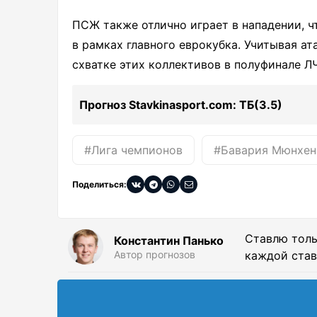
ПСЖ также отлично играет в нападении, ч
в рамках главного еврокубка. Учитывая а
схватке этих коллективов в полуфинале Л
Прогноз Stavkinasport.com: ТБ(3.5)
#Лига чемпионов
#Бавария Мюнхен
Поделиться:
Ставлю толь
Константин Панько
Автор прогнозов
каждой став