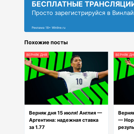
БЕСПЛАТНЫЕ ТРАНСЛЯЦИ
Просто зарегистрируйся в Винлай
Реклама 18+ Winline.ru
Похожие посты
ВЕРНЯК ДНЯ
ВЕРНЯК ДН
Верняк дня 15 июля! Англия —
Верняк
Аргентина: надежная ставка
— Норв
за 1.77
резуль