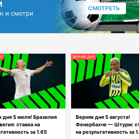
И
СМОТРЕТЬ
н и смотри
Я
ВЕРНЯК ДНЯ
 дня 5 июля! Бразилия
Верняк дня 5 августа!
егия: ставка на
Фенербахче — Штурм: с
тативность за 1.65
на результативность за 1