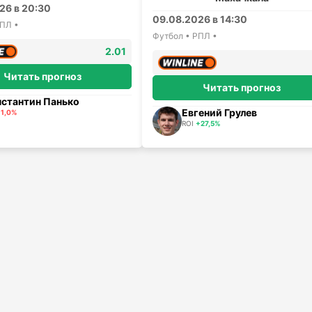
26 в 20:30
09.08.2026 в 14:30
РПЛ •
Футбол • РПЛ •
2.01
Читать прогноз
Читать прогноз
нстантин Панько
Евгений Грулев
-1,0%
ROI
+27,5%