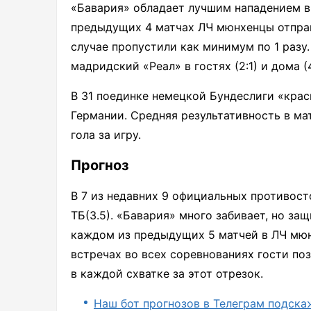
«Бавария» обладает лучшим нападением в
предыдущих 4 матчах ЛЧ мюнхенцы отправи
случае пропустили как минимум по 1 разу
мадридский «Реал» в гостях (2:1) и дома 
В 31 поединке немецкой Бундеслиги «крас
Германии. Средняя результативность в ма
гола за игру.
Прогноз
В 7 из недавних 9 официальных противост
ТБ(3.5). «Бавария» много забивает, но за
каждом из предыдущих 5 матчей в ЛЧ мюн
встречах во всех соревнованиях гости по
в каждой схватке за этот отрезок.
Наш бот прогнозов в Телеграм подска