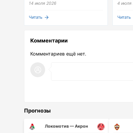
14 июля 2026
4 июля
Читать
Читать
Комментарии
Комментариев ещё нет.
Прогнозы
Локомотив — Акрон