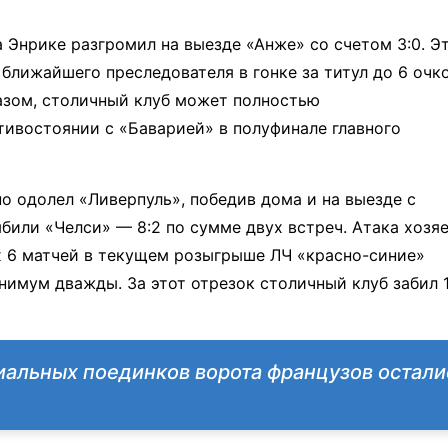
а Энрике разгромил на выезде «Анже» со счетом 3:0. Э
ближайшего преследователя в гонке за титул до 6 очко
разом, столичный клуб может полностью
тивостоянии с «Баварией» в полуфинале главного
о одолел «Ливерпуль», победив дома и на выезде с
били «Челси» — 8:2 по сумме двух встреч. Атака хозя
х 6 матчей в текущем розыгрыше ЛЧ «красно-синие»
нимум дважды. За этот отрезок столичный клуб забил 
циальных поединков ворота французов остали