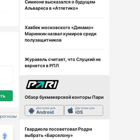
Симеоне высказался о будущем
Альвареса в «Атлетико»
Хавбек московского «Динамо»
Маринкин назвал кумиров среди
полузащитников
Журавель считает, что Слуцкий не
вернется в РПЛ
Обзор букмекерской конторы Пари
Доступно для
Доступно для
Android
iOS
прогнозы
Гвардиола посоветовал Родри
выбрать «Барселону»