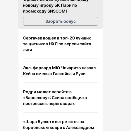
новому игроку БК Пари по
промокоду SNSCOM1
Забрать бонус
Сергачев вошел в топ-20 лучших
защитников НХЛ по версии сайта
лиги
Экс-форвард МЮ Чичарито назвал
Кейна смесью Гаскойна и Руни
Родри может перейти в
«Барселону»: Скира сообщил о
прогрессе в переговорах
«Шара Буллет» встретится на
борцовском ковре с Александром