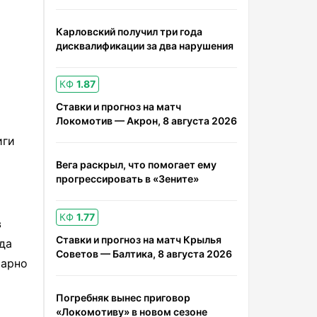
Карловский получил три года
дисквалификации за два нарушения
КФ
1.87
Ставки и прогноз на матч
Локомотив — Акрон, 8 августа 2026
иги
Вега раскрыл, что помогает ему
прогрессировать в «Зените»
КФ
1.77
в
Ставки и прогноз на матч Крылья
да
Советов — Балтика, 8 августа 2026
марно
Погребняк вынес приговор
«Локомотиву» в новом сезоне