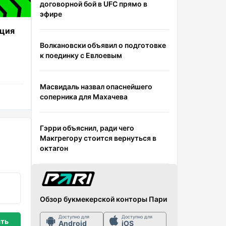
договорной бой в UFC прямо в
эфире
еция
Волкановски объявил о подготовке
5
к поединку с Евлоевым
Масвидаль назвал опаснейшего
соперника для Махачева
Гэрри объяснил, ради чего
Макгрегору стоится вернуться в
октагон
Обзор букмекерской конторы Пари
Доступно для
Доступно для
Android
iOS