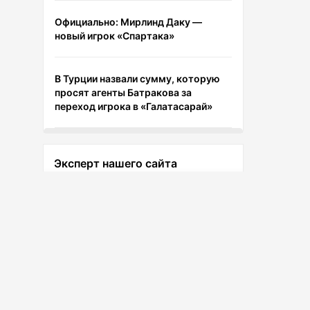
Официально: Мирлинд Даку —
новый игрок «Спартака»
В Турции назвали сумму, которую
просят агенты Батракова за
переход игрока в «Галатасарай»
Эксперт нашего сайта
Обзор букмекерской конторы Бет
бум
Лев Тигай
Доступно для
Доступно для
Ведущий эксперт сайта
Android
iOS
Губерниев объяснил, почему
публичные люди не должны
избегать общения с болельщиками