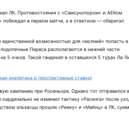
нал ЛК. Противостояния с «Самсунспором» и АЕКом
» побеждал в первом матче, а в ответном — оберегал
ся единственной возможностью для «молний» попасть в
 подопечные Переса располагаются в нижней части
на 5 очков. Такой гандикап в оставшихся 5 турах Ла Л
ная аналитика и перспективные ставки!
ую кампанию при Росеньоре. Однако тот отправился 
л кардинально не изменил тактику «Расинга» после ухо
дством эльзасцы прошли «Риеку» и «Майнц» в ЛК, сум