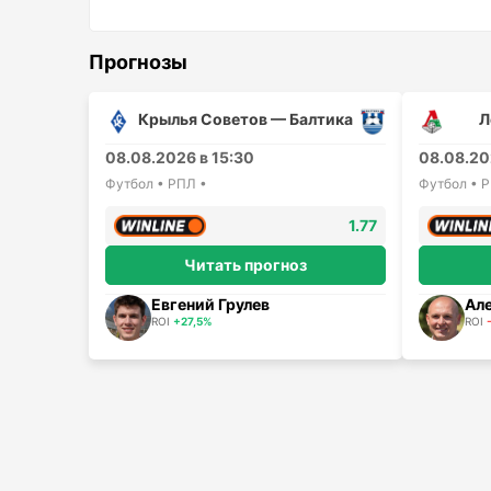
Прогнозы
Крылья Советов — Балтика
Л
08.08.2026 в 15:30
08.08.20
Футбол • РПЛ •
Футбол • 
1.77
Читать прогноз
Евгений Грулев
Ал
ROI
+27,5%
ROI