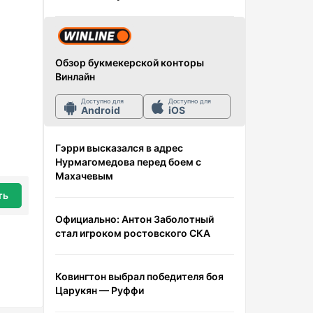
Обзор букмекерской конторы
Винлайн
Доступно для
Доступно для
Android
iOS
Гэрри высказался в адрес
Нурмагомедова перед боем с
Махачевым
ть
Официально: Антон Заболотный
стал игроком ростовского СКА
Ковингтон выбрал победителя боя
Царукян — Руффи