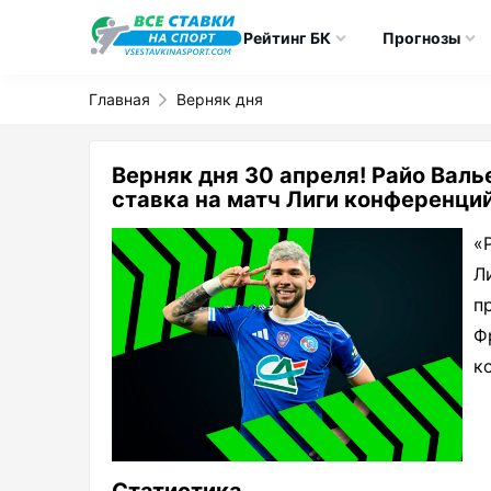
Рейтинг БК
Прогнозы
Главная
Верняк дня
Верняк дня 30 апреля! Райо Вал
ставка на матч Лиги конференций
«
Л
п
Ф
к