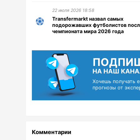
22 июля 2026 18:58
Transfermarkt назвал самых
подорожавших футболистов пос
чемпионата мира 2026 года
ПОДПИ
НА НАШ КАНА
Хочешь получать 
прогнозы от экспе
Комментарии