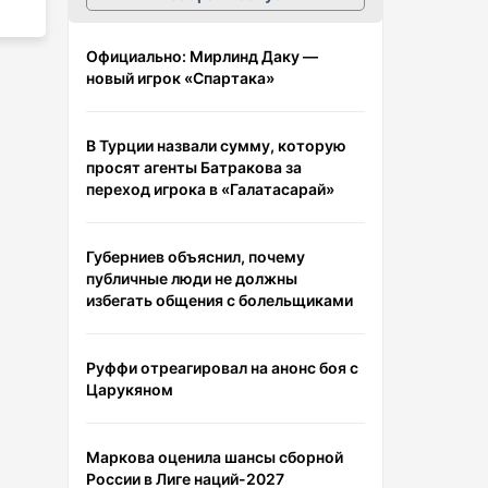
Официально: Мирлинд Даку —
новый игрок «Спартака»
В Турции назвали сумму, которую
просят агенты Батракова за
переход игрока в «Галатасарай»
Губерниев объяснил, почему
публичные люди не должны
избегать общения с болельщиками
Руффи отреагировал на анонс боя с
Царукяном
Маркова оценила шансы сборной
России в Лиге наций-2027