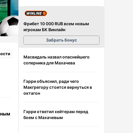
Фрибет 10 000 RUB всем новым
игрокам БК Винлайн
Забрать бонус
вости
Масвидаль назвал опаснейшего
соперника для Махачева
Гэрри объяснил, ради чего
Макгрегору стоится вернуться в
октагон
Гэрри ответил хейтерам перед
вным
боем с Махачевым