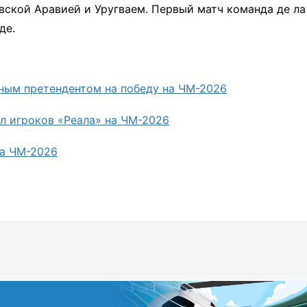
овской Аравией и Уругваем. Первый матч команда де ла
де.
ным претендентом на победу на ЧМ-2026
ял игроков «Реала» на ЧМ-2026
на ЧМ-2026