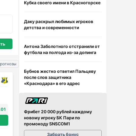
Кубка своего имени в Красногорске
Даку раскрыл любимых игроков
детства и современности
Антона Заболотного отстранили от
футбола на полгода из-за допинга
прогнозы
Бубнов жестко ответил Пальцеву
после слов защитника
«Краснодара» в его адрес
.01
Фрибет 20 000 рублей каждому
новому игроку БК Пари по
промокоду SNSCOM1
Забрать бонус