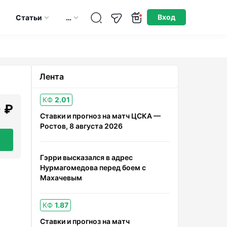
Опубликовано: 13.06.2026
Вход
Статьи
…
Лента
КФ
2.01
 ₽
Ставки и прогноз на матч ЦСКА —
Ростов, 8 августа 2026
Гэрри высказался в адрес
Нурмагомедова перед боем с
Махачевым
КФ
1.87
Ставки и прогноз на матч