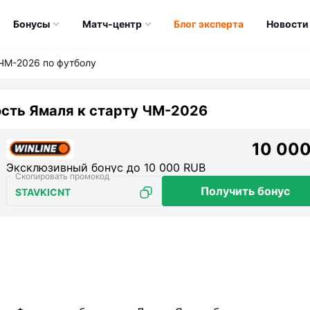
Бонусы
Матч-центр
Блог эксперта
Новости
ЧМ-2026 по футболу
ость Ямаля к старту ЧМ-2026
10 000
Эксклюзивный бонус до 10 000 RUB
Получить бонус
STAVKICNT