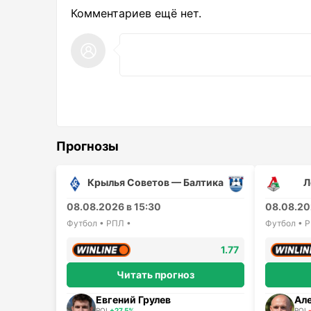
Комментариев ещё нет.
Прогнозы
Крылья Советов — Балтика
Л
08.08.2026 в 15:30
08.08.20
Футбол • РПЛ •
Футбол • 
1.77
Читать прогноз
Евгений Грулев
Ал
ROI
+27,5%
ROI