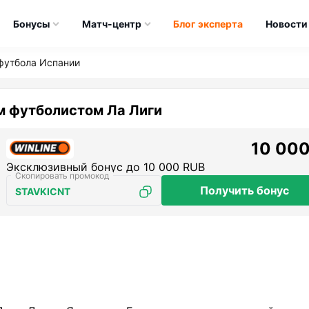
Бонусы
Матч-центр
Блог эксперта
Новости
футбола Испании
м футболистом Ла Лиги
10 000
Эксклюзивный бонус до 10 000 RUB
Получить бонус
STAVKICNT