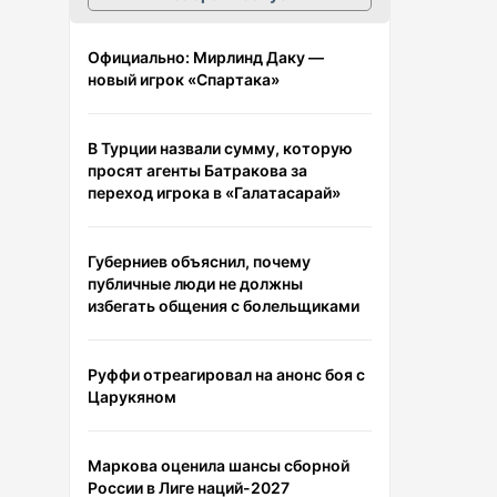
Официально: Мирлинд Даку —
новый игрок «Спартака»
В Турции назвали сумму, которую
просят агенты Батракова за
переход игрока в «Галатасарай»
Губерниев объяснил, почему
публичные люди не должны
избегать общения с болельщиками
Руффи отреагировал на анонс боя с
Царукяном
Маркова оценила шансы сборной
России в Лиге наций-2027