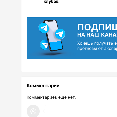
клубов
ПОДПИ
НА НАШ КАНА
Хочешь получать 
прогнозы от экспе
Комментарии
Комментариев ещё нет.