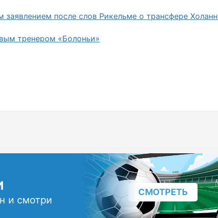
 заявлением после слов Рикельме о трансфере Холанн
овым тренером «Болоньи»
И
СМОТРЕТЬ
н и смотри