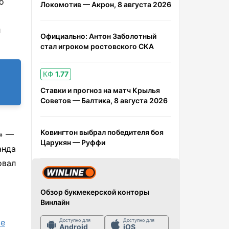
о
Локомотив — Акрон, 8 августа 2026
л
Официально: Антон Заболотный
стал игроком ростовского СКА
КФ
1.77
Ставки и прогноз на матч Крылья
Советов — Балтика, 8 августа 2026
Ковингтон выбрал победителя боя
ы» —
Царукян — Руффи
анда
овал
Обзор букмекерской конторы
Винлайн
Доступно для
Доступно для
ве
Android
iOS