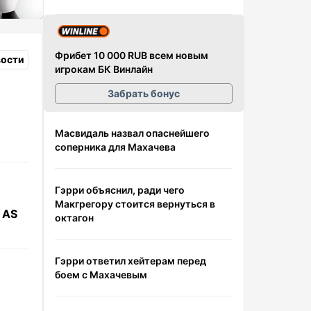
Фрибет 10 000 RUB всем новым
вости
игрокам БК Винлайн
Забрать бонус
Масвидаль назвал опаснейшего
соперника для Махачева
Гэрри объяснил, ради чего
Макгрегору стоится вернуться в
 AS
октагон
Гэрри ответил хейтерам перед
боем с Махачевым