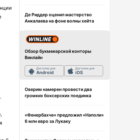
анции
Де Риддер оценил мастерство
е
Анкалаева на фоне волны хейта
Обзор букмекерской конторы
Винлайн
Доступно для
Доступно для
Android
iOS
Оверим намерен провести два
громких боксерских поединка
.
,
«Фенербахче» предложил «Наполи»
6 млн евро за Лукаку
я