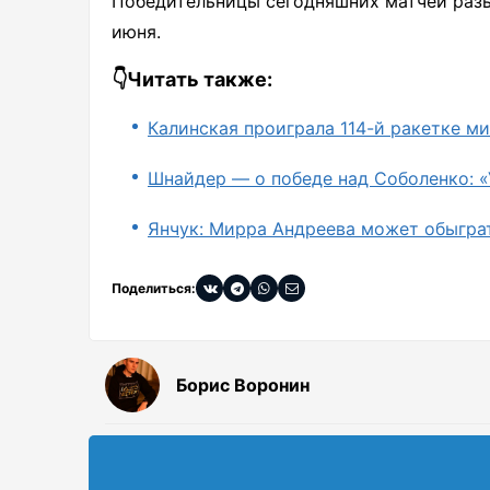
Победительницы сегодняшних матчей разы
июня.
👇Читать также:
Калинская проиграла 114-й ракетке м
Шнайдер — о победе над Соболенко: «У
Янчук: Мирра Андреева может обыгра
Поделиться:
Борис Воронин