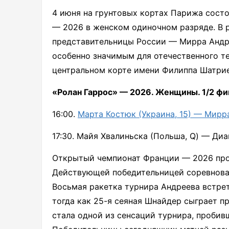
4 июня на грунтовых кортах Парижа сост
— 2026 в женском одиночном разряде. В 
представительницы России — Мирра Андре
особенно значимым для отечественного те
центральном корте имени Филиппа Шатрие
«Ролан Гаррос» — 2026. Женщины. 1/2 фин
16:00.
Марта Костюк (Украина, 15) — Мирра
17:30. Майя Хвалиньска (Польша, Q) — Диа
Открытый чемпионат Франции — 2026 прох
Действующей победительницей соревнован
Восьмая ракетка турнира Андреева встре
тогда как 25-я сеяная Шнайдер сыграет п
стала одной из сенсаций турнира, пробив