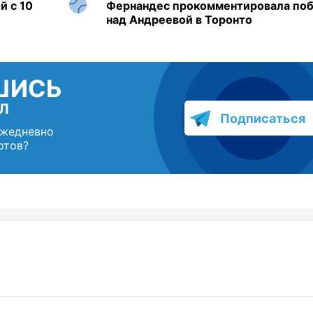
й с 10
Фернандес прокомментировала по
над Андреевой в Торонто
ШИСЬ
Л
Подписаться
ежедневно
ртов?