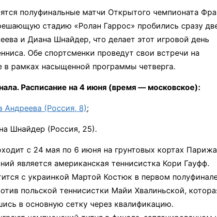
оятся полуфинальные матчи Открытого чемпионата Фр
решающую стадию «Ролан Гаррос» пробились сразу дв
ева и Диана Шнайдер, что делает этот игровой день
нниса. Обе спортсменки проведут свои встречи на
 в рамках насыщенной программы четверга.
ала. Расписание на 4 июня (время — московское):
 Андреева (Россия, 8)
;
на Шнайдер (Россия, 25).
одит с 24 мая по 6 июня на грунтовых кортах Парижа
ий является американская теннисистка Кори Гауфф.
тится с украинкой Мартой Костюк в первом полуфинале
ротив польской теннисистки Майи Хвалиньской, котора
шись в основную сетку через квалификацию.