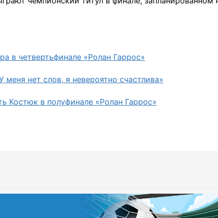
грают чемпионский титул в финале, запланированном 
ира в четвертьфинале «Ролан Гаррос»
 меня нет слов, я невероятно счастлива»
ть Костюк в полуфинале «Ролан Гаррос»