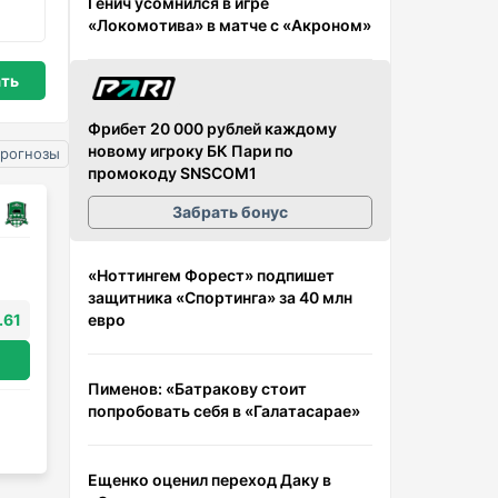
Генич усомнился в игре
«Локомотива» в матче с «Акроном»
Фрибет 20 000 рублей каждому
новому игроку БК Пари по
прогнозы
промокоду SNSCOM1
Забрать бонус
«Ноттингем Форест» подпишет
защитника «Спортинга» за 40 млн
евро
.61
Пименов: «Батракову стоит
попробовать себя в «Галатасарае»
Ещенко оценил переход Даку в