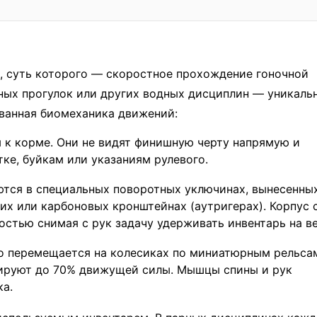
, суть которого — скоростное прохождение гоночной
ных прогулок или других водных дисциплин — уникаль
ованная биомеханика движений:
 к корме. Они не видят финишную черту напрямую и
ке, буйкам или указаниям рулевого.
тся в специальных поворотных уключинах, вынесенны
ких или карбоновых кронштейнах (аутригерах). Корпус 
остью снимая с рук задачу удерживать инвентарь на ве
о перемещается на колесиках по миниатюрным рельса
ерируют до 70% движущей силы. Мышцы спины и рук
ка.