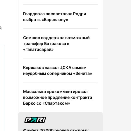
Гвардиола посоветовал Родри
выбрать «Барселону»
й
Семшов поддержал возможный
трансфер Батракова в
«Галатасарай»
Кержаков назвал ЦСКА самым
неудобным соперником «Зенита»
Массалыга прокомментировал
возможное продление контракта
Барко со «Спартаком»
Фрибет 20 000 рублей каждому