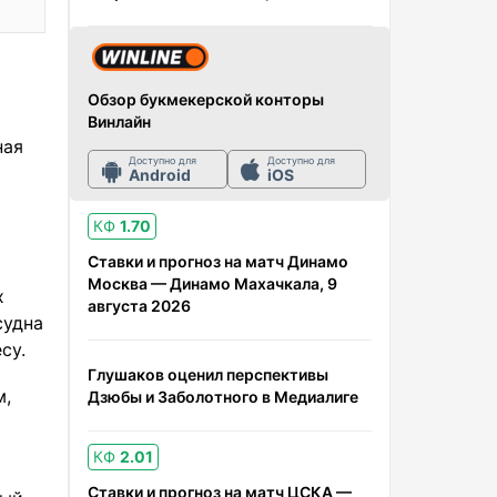
Обзор букмекерской конторы
Винлайн
ная
Доступно для
Доступно для
Android
iOS
КФ
1.70
Ставки и прогноз на матч Динамо
Москва — Динамо Махачкала, 9
х
августа 2026
судна
су.
Глушаков оценил перспективы
м,
Дзюбы и Заболотного в Медиалиге
КФ
2.01
Ставки и прогноз на матч ЦСКА —