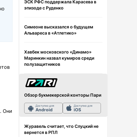
ЭСК РФС поддержала Карасева в
эпизоде с Руденко
но
Симеоне высказался о будущем
Альвареса в «Атлетико»
Хавбек московского «Динамо»
Маринкин назвал кумиров среди
полузащитников
етов
Обзор букмекерской конторы Пари
Доступно для
Доступно для
Android
iOS
. Они
Журавель считает, что Слуцкий не
вернется в РПЛ