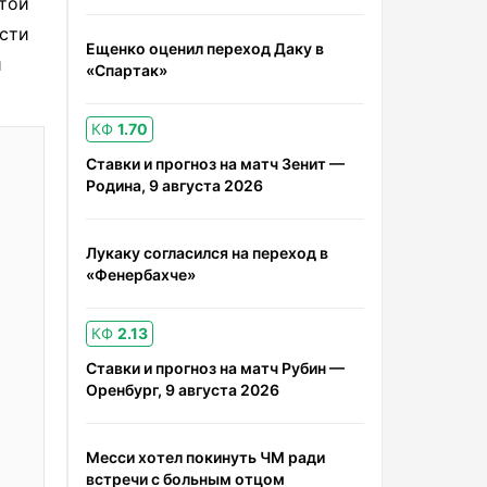
той
ости
Ещенко оценил переход Даку в
и
«Спартак»
КФ
1.70
Ставки и прогноз на матч Зенит —
Родина, 9 августа 2026
Лукаку согласился на переход в
«Фенербахче»
КФ
2.13
Ставки и прогноз на матч Рубин —
Оренбург, 9 августа 2026
Месси хотел покинуть ЧМ ради
встречи с больным отцом