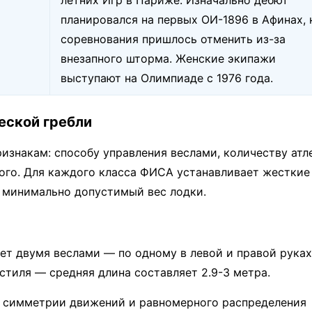
летних Игр в Париже. Изначально дебют
планировался на первых ОИ-1896 в Афинах, 
соревнования пришлось отменить из-за
внезапного шторма. Женские экипажи
выступают на Олимпиаде с 1976 года.
еской гребли
изнакам: способу управления веслами, количеству атл
вого. Для каждого класса ФИСА устанавливает жесткие
 минимально допустимый вес лодки.
ет двумя веслами — по одному в левой и правой руках
стиля — средняя длина составляет 2.9-3 метра.
й симметрии движений и равномерного распределения