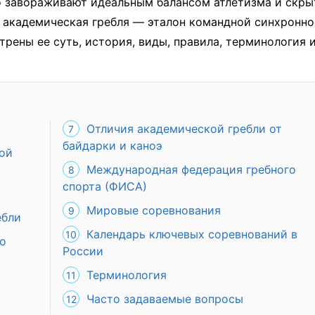
о завораживают идеальным балансом атлетизма и скры
т академическая гребля — эталон командной синхронн
трены ее суть, история, виды, правила, терминология 
Отличия академической гребли от
байдарки и каноэ
ой
Международная федерация гребного
спорта (ФИСА)
Мировые соревнования
ебли
Календарь ключевых соревнований в
по
России
Терминология
Часто задаваемые вопросы