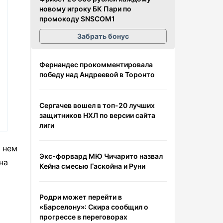
новому игроку БК Пари по
промокоду SNSCOM1
Забрать бонус
Фернандес прокомментировала
победу над Андреевой в Торонто
Сергачев вошел в топ-20 лучших
защитников НХЛ по версии сайта
лиги
 нем
Экс-форвард МЮ Чичарито назвал
на
Кейна смесью Гаскойна и Руни
Родри может перейти в
«Барселону»: Скира сообщил о
прогрессе в переговорах