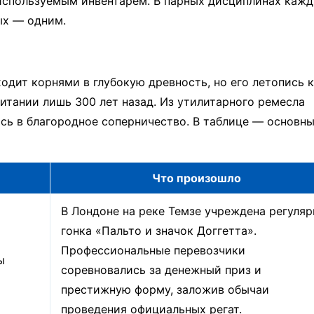
используемым инвентарем. В парных дисциплинах каж
ых — одним.
дит корнями в глубокую древность, но его летопись 
итании лишь 300 лет назад. Из утилитарного ремесла
сь в благородное соперничество. В таблице — основн
Что произошло
В Лондоне на реке Темзе учреждена регуляр
гонка «Пальто и значок Доггетта».
Профессиональные перевозчики
ы
соревновались за денежный приз и
престижную форму, заложив обычаи
проведения официальных регат.