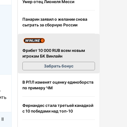
Умер отец Лионеля Месси
Панарин заявил о желании снова
сыграть за сборную России
Фрибет 10 000 RUB всем новым
игрокам БК Винлайн
Забрать бонус
В РПЛ изменят оценку единоборств
по примеру ЧМ
,
ить
Фернандес стала третьей канадкой
с 10 победами над топ-10
II