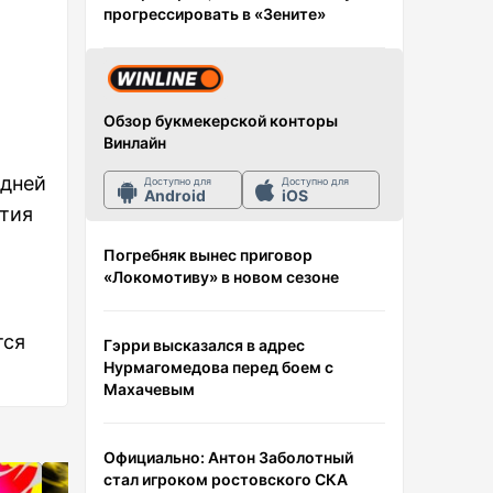
прогрессировать в «Зените»
Обзор букмекерской конторы
Винлайн
 дней
Доступно для
Доступно для
Android
iOS
ытия
Погребняк вынес приговор
«Локомотиву» в новом сезоне
тся
Гэрри высказался в адрес
Нурмагомедова перед боем с
Махачевым
Официально: Антон Заболотный
стал игроком ростовского СКА