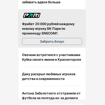
забивать вдвое больше
Фрибет 20 000 рублей каждому
новому игроку БК Пари по
промокоду SNSCOM1
Забрать бонус
Овечкин встретился с участниками
Кубка своего имени в Красногорске
Даку раскрыл любимых игроков
детства и современности
Антона Заболотного отстранили от
футбола на полгода из-за допинга