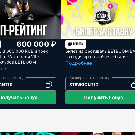
600 000 ₽
 3 000 000 RUB и трех
Билет на фестиваль BETBOOM Б
 Pro Max среди VIP-
за ординар на любое событие
 клубов BETBOOM
Подробнее
нее
CNT10
STAVKICNT10
Получить бонус
Получить бонус