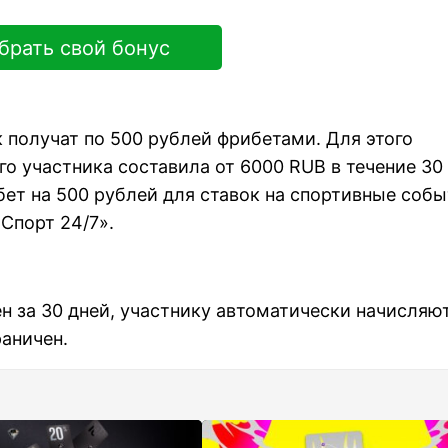
брать свой бонус
 получат по 500 рублей фрибетами. Для этого
о участника составила от 6000 RUB в течение 30
бет на 500 рублей для ставок на спортивные соб
«Спорт 24/7».
н за 30 дней, участнику автоматически начисляю
раничен.