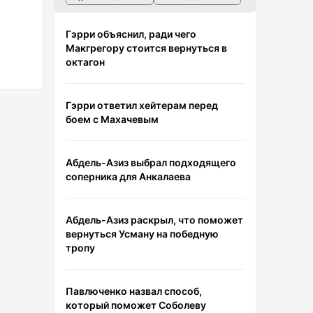
Гэрри объяснил, ради чего
Макгрегору стоится вернуться в
октагон
Гэрри ответил хейтерам перед
боем с Махачевым
Абдель-Азиз выбрал подходящего
соперника для Анкалаева
Абдель-Азиз раскрыл, что поможет
вернуться Усману на победную
тропу
Павлюченко назвал способ,
который поможет Соболеву