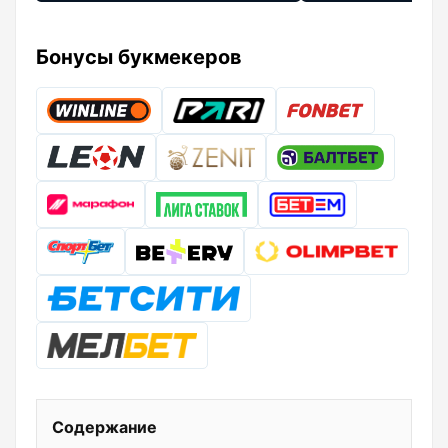
Бонусы букмекеров
Содержание