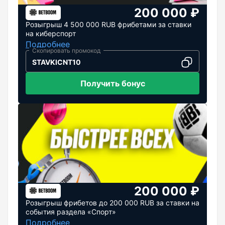
200 000 ₽
Розыгрыш 4 500 000 RUB фрибетами за ставки
на киберспорт
Подробнее
STAVKICNT10
Получить бонус
200 000 ₽
Розыгрыш фрибетов до 200 000 RUB за ставки на
события раздела «Спорт»
Подробнее