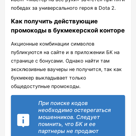
победах за универсального героя в Dota 2.
Как получить действующие
промокоды в букмекерской конторе
Акционные комбинации символов
публикуются на сайте и в приложении БК на
странице с бонусами. Однако найти там
эксклюзивные ваучеры не получится, так как
букмекер выкладывает только
общедоступные промокоды.
При поиске кодов
необходимо остерегаться
мошенников. Следует
помнить, что БК и ее
партнеры не продают