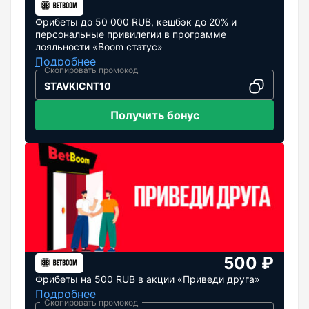
Фрибеты до 50 000 RUB, кешбэк до 20% и
персональные привилегии в программе
лояльности «Boom статус»
Подробнее
STAVKICNT10
Получить бонус
500 ₽
Фрибеты на 500 RUB в акции «Приведи друга»
Подробнее