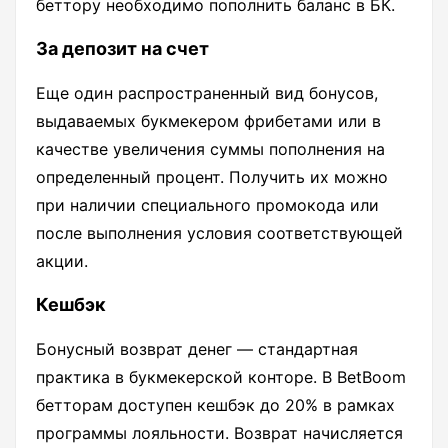
беттору необходимо пополнить баланс в БК.
За депозит на счет
Еще один распространенный вид бонусов,
выдаваемых букмекером фрибетами или в
качестве увеличения суммы пополнения на
определенный процент. Получить их можно
при наличии специального промокода или
после выполнения условия соответствующей
акции.
Кешбэк
Бонусный возврат денег — стандартная
практика в букмекерской конторе. В BetBoom
бетторам доступен кешбэк до 20% в рамках
программы лояльности. Возврат начисляется