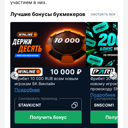
участием в них.
Лучшие бонусы букмекеров
смотреть все
10 000 ₽
Фрибет 10 000 RUB всем новым
Фрибет 20 000 ру
игрокам БК Винлайн
новому игроку БК 
промокоду SNSC
Подробнее
Подробнее
STAVKICNT
SNSCOM1
Получить бонус
Получить