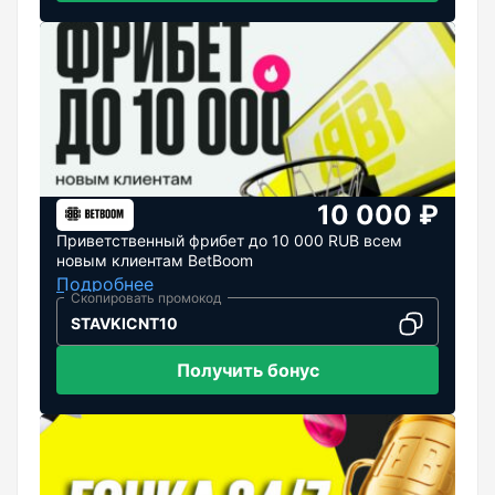
10 000 ₽
Приветственный фрибет до 10 000 RUB всем
новым клиентам BetBoom
Подробнее
STAVKICNT10
Получить бонус