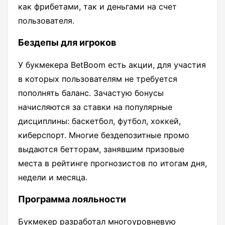
как фрибетами, так и деньгами на счет
пользователя.
Бездепы для игроков
У букмекера BetBoom есть акции, для участия
в которых пользователям не требуется
пополнять баланс. Зачастую бонусы
начисляются за ставки на популярные
дисциплины: баскетбол, футбол, хоккей,
киберспорт. Многие бездепозитные промо
выдаются бетторам, занявшим призовые
места в рейтинге прогнозистов по итогам дня,
недели и месяца.
Программа лояльности
Букмекер разработал многоуровневую