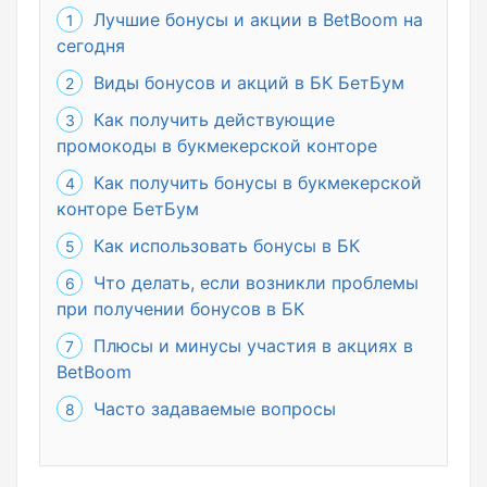
Лучшие бонусы и акции в BetBoom на
сегодня
Виды бонусов и акций в БК БетБум
Как получить действующие
промокоды в букмекерской конторе
Как получить бонусы в букмекерской
конторе БетБум
Как использовать бонусы в БК
Что делать, если возникли проблемы
при получении бонусов в БК
Плюсы и минусы участия в акциях в
BetBoom
Часто задаваемые вопросы