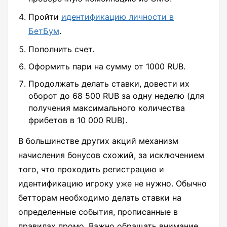
Пройти
идентификацию личности в
БетБум
.
Пополнить счет.
Оформить пари на сумму от 1000 RUB.
Продолжать делать ставки, довести их
оборот до 68 500 RUB за одну неделю (для
получения максимального количества
фрибетов в 10 000 RUB).
В большинстве других акций механизм
начисления бонусов схожий, за исключением
того, что проходить регистрацию и
идентификацию игроку уже не нужно. Обычно
бетторам необходимо делать ставки на
определенные события, прописанные в
правилах промо. Важно обращать внимание