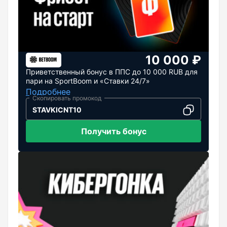
10 000 ₽
Приветственный бонус в ППС до 10 000 RUB для
пари на SportBoom и «Ставки 24/7»
Подробнее
STAVKICNT10
Получить бонус