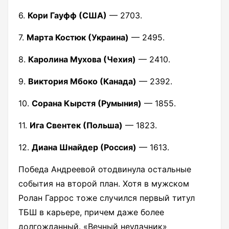
6.
Кори Гауфф (США)
— 2703.
7.
Марта Костюк (Украина)
— 2495.
8.
Каролина Мухова (Чехия)
— 2410.
9.
Виктория Мбоко (Канада)
— 2392.
10.
Сорана Кырстя (Румыния)
— 1855.
11.
Ига Свентек (Польша)
— 1823.
12.
Диана Шнайдер (Россия)
— 1613.
Победа Андреевой отодвинула остальные
события на второй план. Хотя в мужском
Ролан Гаррос тоже случился первый титул
ТБШ в карьере, причем даже более
долгожданный. «Вечный неудачник»