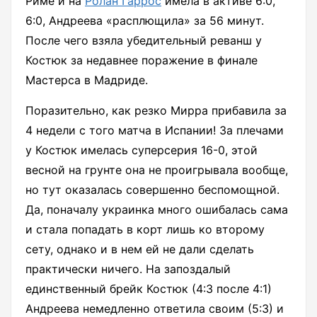
Риме и на
Ролан Гаррос
имела в активе 6:0,
6:0, Андреева «расплющила» за 56 минут.
После чего взяла убедительный реванш у
Костюк за недавнее поражение в финале
Мастерса в Мадриде.
Поразительно, как резко Мирра прибавила за
4 недели с того матча в Испании! За плечами
у Костюк имелась суперсерия 16-0, этой
весной на грунте она не проигрывала вообще,
но тут оказалась совершенно беспомощной.
Да, поначалу украинка много ошибалась сама
и стала попадать в корт лишь ко второму
сету, однако и в нем ей не дали сделать
практически ничего. На запоздалый
единственный брейк Костюк (4:3 после 4:1)
Андреева немедленно ответила своим (5:3) и