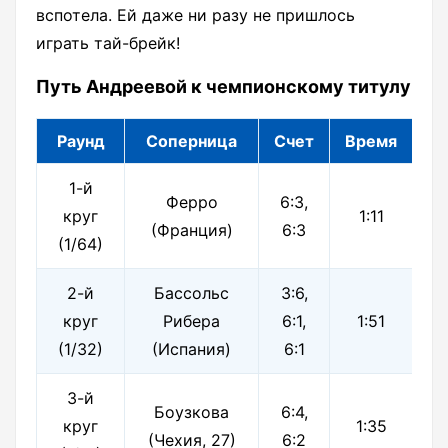
вспотела. Ей даже ни разу не пришлось
играть тай-брейк!
Путь Андреевой к чемпионскому титулу
Раунд
Соперница
Счет
Время
1-й
Ферро
6:3,
круг
1:11
(Франция)
6:3
(1/64)
2-й
Бассольс
3:6,
круг
Рибера
6:1,
1:51
(1/32)
(Испания)
6:1
3-й
Боузкова
6:4,
круг
1:35
(Чехия, 27)
6:2