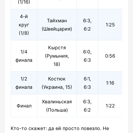
(1/16)
4-й
Тайхман
6:3,
круг
1:25
(Швейцария)
6:2
(1/8)
Кырстя
1/4
6:0,
(Румыния,
0:56
финала
6:3
18)
1/2
Костюк
6:1,
1:16
финала
(Украина, 15)
6:3
Хвалиньская
6:3,
Финал
1:22
(Польша)
6:2
Кто-то скажет: да ей просто повезло. Не