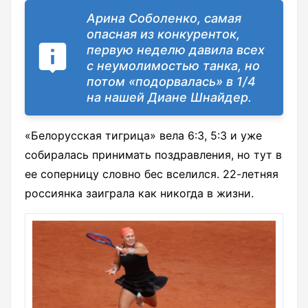
Арина Соболенко, самая
опасная из конкуренток,
первую неделю давила всех
с неумолимостью танка, но
потом «подорвалась» в 1/4
на нашей Диане Шнайдер.
«Белорусская тигрица» вела 6:3, 5:3 и уже
собиралась принимать поздравления, но тут в
ее соперницу словно бес вселился. 22-летняя
россиянка заиграла как никогда в жизни.