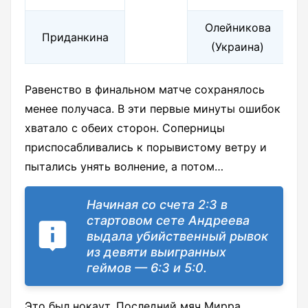
Олейникова
Приданкина
(Украина)
Равенство в финальном матче сохранялось
менее получаса. В эти первые минуты ошибок
хватало с обеих сторон. Соперницы
приспосабливались к порывистому ветру и
пытались унять волнение, а потом…
Начиная со счета 2:3 в
стартовом сете Андреева
выдала убийственный рывок
из девяти выигранных
геймов — 6:3 и 5:0.
Это был нокаут. Последний мяч Мирра