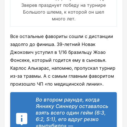
Зверев празднует победу на турнире
Большого шлема, к которой он шел
много лет.
Все остальные фавориты сошли с дистанции
задолго до финиша. 39-летний Новак
Джокович уступил в 1/16 бразильцу Жоао
Фонсеке, который годится ему в сыновья.
Карлос Алькарас, напомню, пропускал турнир
из-за травмы. А с самым главным фаворитом
произошло ЧП «по медицинской линии».
Во втором раунде, когда
Яннику Синнеру оставалось
взять всего один гейм (6:3,
6:2, 5:1), его вдруг резко
«вырубило» —