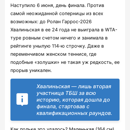
Наступило 6 июня, день финала. Против
самой неожиданной соперницы из всех
возможных: до Ролан Гаррос-2026
Хвалиньская в ее 24 года не выиграла в WTA-
туре ровным счетом ничего и занимала в
рейтинге унылую 114-ю строчку. Даже в
переменчивом женском теннисе, где
подобные «золушки» не такая уж редкость, ее
прорыв уникален.
Хвалиньская — лишь вторая
участница ТБШ за всю
историю, которая дошла до
финала, стартовав с
квалификационных раундов.
Как польке это удалось? Маленькая (164 см)