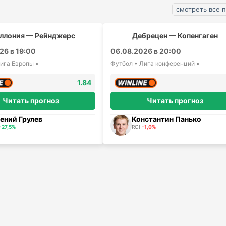
смотреть все 
ллония — Рейнджерс
Дебрецен — Копенгаген
26 в 19:00
06.08.2026 в 20:00
ига Европы •
Футбол • Лига конференций •
1.84
Читать прогноз
Читать прогноз
ений Грулев
Константин Панько
+27,5%
ROI
-1,0%