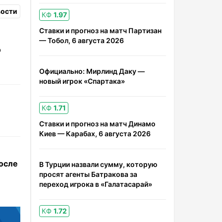
вости
КФ
1.97
Ставки и прогноз на матч Партизан
— Тобол, 6 августа 2026
о
Официально: Мирлинд Даку —
новый игрок «Спартака»
КФ
1.71
Ставки и прогноз на матч Динамо
Киев — Карабах, 6 августа 2026
после
В Турции назвали сумму, которую
просят агенты Батракова за
переход игрока в «Галатасарай»
КФ
1.72