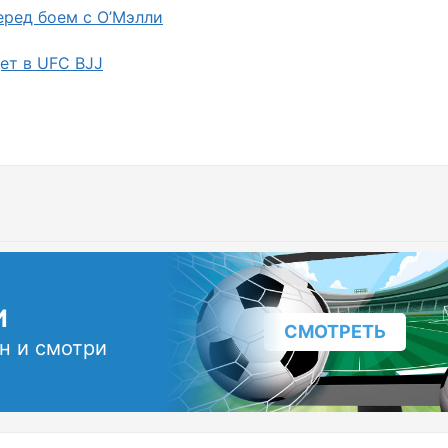
еред боем с О’Мэлли
ет в UFC BJJ
И
СМОТРЕТЬ
н и смотри