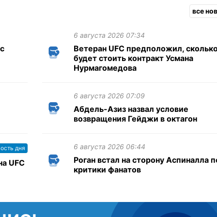
все но
6 августа 2026 07:34
 с
Ветеран UFC предположил, скольк
будет стоить контракт Усмана
Нурмагомедова
6 августа 2026 07:09
Абдель-Азиз назвал условие
возвращения Гейджи в октагон
6 августа 2026 06:44
ость дня
Роган встал на сторону Аспиналла 
на UFC
критики фанатов