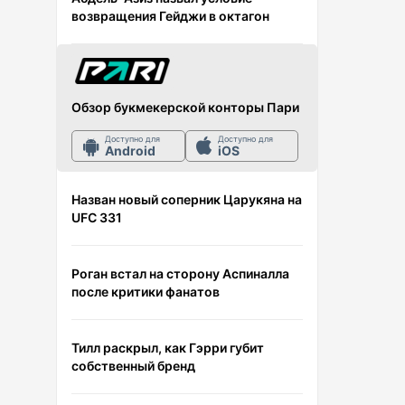
возвращения Гейджи в октагон
Обзор букмекерской конторы Пари
Доступно для
Доступно для
Android
iOS
Назван новый соперник Царукяна на
UFC 331
Роган встал на сторону Аспиналла
после критики фанатов
Тилл раскрыл, как Гэрри губит
собственный бренд