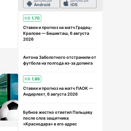
Доступно для
Доступно для
Android
iOS
КФ
1.70
Ставки и прогноз на матч Градец-
Кралове — Бешикташ, 6 августа
2026
Антона Заболотного отстранили от
футбола на полгода из-за допинга
КФ
1.86
Ставки и прогноз на матч ПАОК —
Андерлехт, 6 августа 2026
Бубнов жестко ответил Пальцеву
после слов защитника
«Краснодара» в его адрес