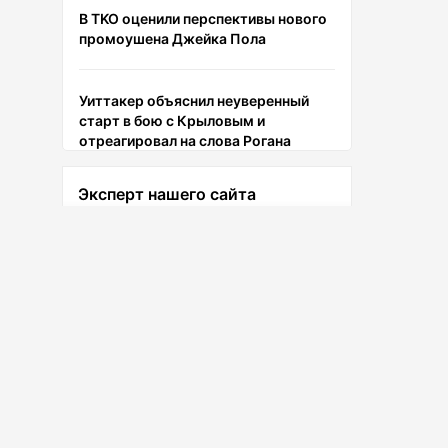
В TKO оценили перспективы нового
промоушена Джейка Пола
Уиттакер объяснил неуверенный
старт в бою с Крыловым и
отреагировал на слова Рогана
Эксперт нашего сайта
Фрибет 20 000 рублей каждому
новому игроку БК Пари по
Лев Тигай
промокоду SNSCOM1
Ведущий эксперт сайта
Забрать бонус
Мендес объяснил, что нужно
Махачеву для статуса GOAT
Хабиб Нурмагомедов ответил на