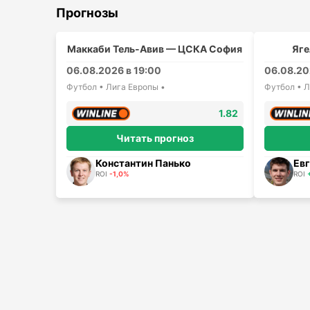
Прогнозы
Маккаби Тель-Авив — ЦСКА София
Яге
06.08.2026 в 19:00
06.08.20
Футбол • Лига Европы •
Футбол • Л
1.82
Читать прогноз
Константин Панько
Евг
ROI
-1,0%
ROI