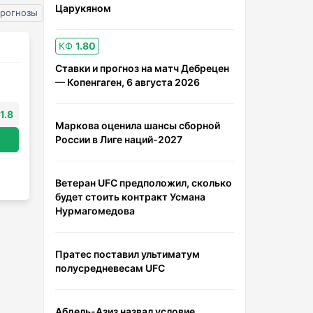
Царукяном
прогнозы
КФ
1.80
Ставки и прогноз на матч Дебрецен
— Копенгаген, 6 августа 2026
1.8
Маркова оценила шансы сборной
России в Лиге наций-2027
Ветеран UFC предположил, сколько
будет стоить контракт Усмана
Нурмагомедова
Пратес поставил ультиматум
полусредневесам UFC
Абдель-Азиз назвал условие