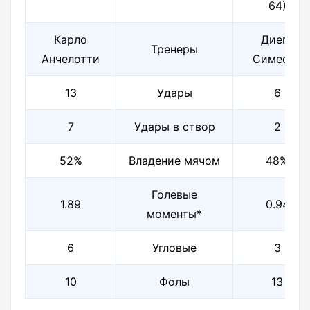
64)
Карло
Диего
Тренеры
Анчелотти
Симеоне
13
Удары
6
7
Удары в створ
2
52%
Владение мячом
48%
Голевые
1.89
0.94
моменты*
6
Угловые
3
10
Фолы
13