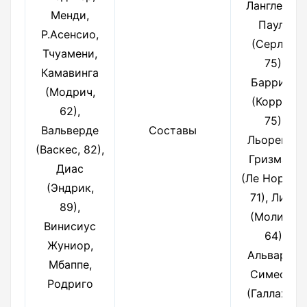
Лангле, Де
Менди,
Пауль
Р.Асенсио,
(Серлот,
Тчуамени,
75),
Камавинга
Барриос
(Модрич,
(Корреа,
62),
75),
Вальверде
Составы
Льоренте,
(Васкес, 82),
Гризманн
Диас
(Ле Норман
(Эндрик,
71), Лино
89),
(Молина,
Винисиус
64),
Жуниор,
Альварес,
Мбаппе,
Симеоне
Родриго
(Галлахер,