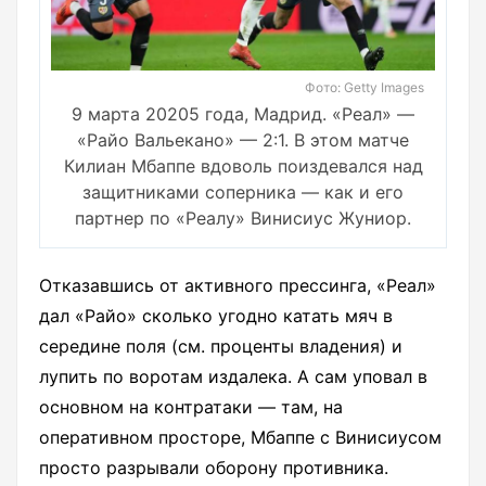
Фото: Getty Images
9 марта 20205 года, Мадрид. «Реал» —
«Райо Вальекано» — 2:1. В этом матче
Килиан Мбаппе вдоволь поиздевался над
защитниками соперника — как и его
партнер по «Реалу» Винисиус Жуниор.
Отказавшись от активного прессинга, «Реал»
дал «Райо» сколько угодно катать мяч в
середине поля (см. проценты владения) и
лупить по воротам издалека. А сам уповал в
основном на контратаки — там, на
оперативном просторе, Мбаппе с Винисиусом
просто разрывали оборону противника.