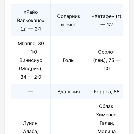
«Райо
Соперник
«Хетафе» (г)
Вальекано»
и счет
— 1:2
(д) — 2:1
Мбаппе, 30
— 1:0
Серлот
Винисиус
Голы
(пен.), 75 —
(Модрич),
1:0
34 — 2:0
—
Удаления
Корреа, 88
Облак,
Хименес,
Лунин,
Галан,
Алаба,
Молина