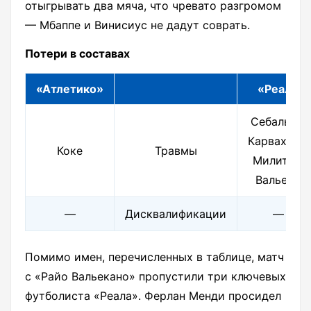
отыгрывать два мяча, что чревато разгромом
— Мбаппе и Винисиус не дадут соврать.
Потери в составах
«Атлетико»
«Реал»
Себальос,
Карвахаль,
Коке
Травмы
Милитао,
Вальехо
—
Дисквалификации
—
Помимо имен, перечисленных в таблице, матч
с «Райо Вальекано» пропустили три ключевых
футболиста «Реала». Ферлан Менди просидел