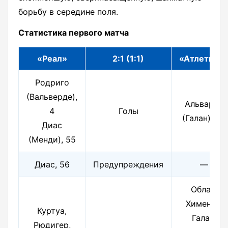
борьбу в середине поля.
Статистика первого матча
«Реал»
2:1 (1:1)
«Атлетико
Родриго
(Вальверде),
Альварес
4
Голы
(Галан), 32
Диас
(Менди), 55
Диас, 56
Предупреждения
—
Облак,
Хименес,
Куртуа,
Галан,
Рюдигер,