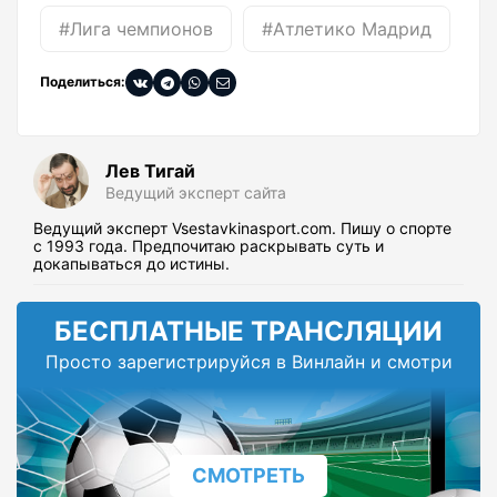
#Лига чемпионов
#Атлетико Мадрид
#
Поделиться:
Лев Тигай
Ведущий эксперт сайта
Ведущий эксперт Vsestavkinasport.com. Пишу о спорте
с 1993 года. Предпочитаю раскрывать суть и
докапываться до истины.
БЕСПЛАТНЫЕ ТРАНСЛЯЦИИ
Просто зарегистрируйся в Винлайн и смотри
СМОТРЕТЬ