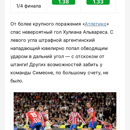
1.38
1.33
1
1/4 финала
От более крупного поражения «
Атлетико
»
спас невероятный гол Хулиана Альвареса. С
левого угла штрафной аргентинский
нападающий ювелирно попал обводящим
ударом в дальний угол — с отскоком от
штанги! Других возможностей забить у
команды Симеоне, по большому счету, не
было.