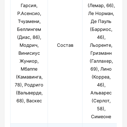
Гарсия,
(Лемар, 66),
Р.Асенсио,
Ле Норман,
Тчуамени,
Де Пауль
Беллингем
(Барриос,
(Диас, 86),
46),
Модрич,
Состав
Льоренте,
Винисиус
Гризманн
Жуниор,
(Галлахер,
Мбаппе
69), Лино
(Камавинга,
(Корреа,
78), Родриго
46),
(Вальверде,
Альварес
68), Васкес
(Серлот,
58),
Симеоне