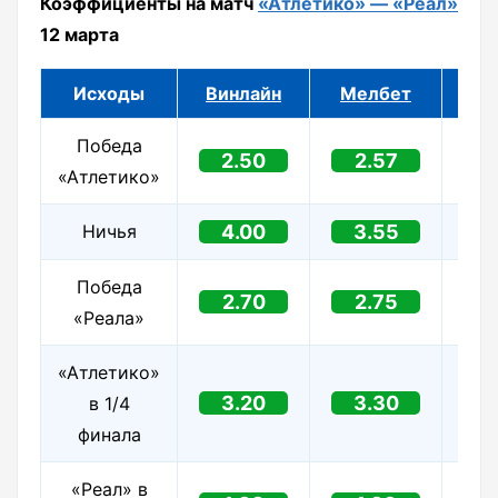
Коэффициенты на матч
«Атлетико» — «Реал»
12 марта
Исходы
Винлайн
Мелбет
Л
Победа
2.50
2.57
2
«Атлетико»
Ничья
4.00
3.55
3
Победа
2.70
2.75
2
«Реала»
«Атлетико»
3.20
3.30
3
в 1/4
финала
«Реал» в