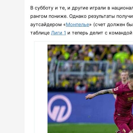
В субботу и те, и другие играли в национ
рангом пониже. Однако результаты получ
аутсайдером «
Монпелье
» (счет должен был
таблице
Лиги 1
и теперь делит с командой