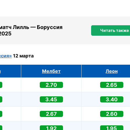
 матч Лилль — Боруссия
Читать также
2025
ссия»
12 марта
н
Мелбет
Леон
2.70
2.65
3.45
3.40
2.67
2.60
1.92
1.95