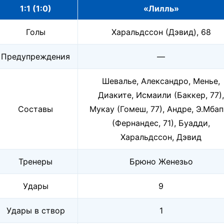
1:1 (1:0)
«Лилль»
Голы
Харальдссон (Дэвид), 68
Предупреждения
—
Шевалье, Александро, Менье,
Диаките, Исмаили (Баккер, 77),
Составы
Мукау (Гомеш, 77), Андре, Э.Мба
(Фернандес, 71), Буадди,
Харальдссон, Дэвид
Тренеры
Брюно Женезьо
Удары
9
Удары в створ
1