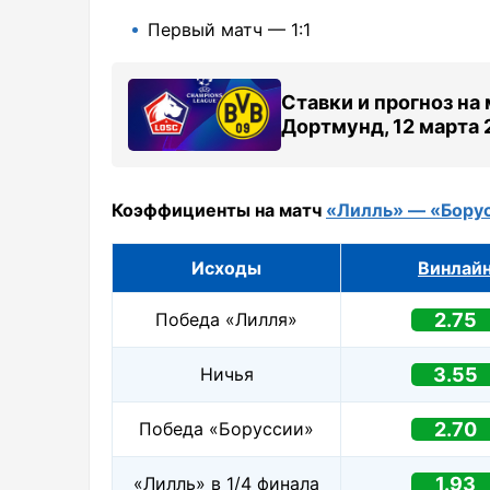
Первый матч — 1:1
Ставки и прогноз на
Дортмунд, 12 марта 
Коэффициенты на матч
«Лилль» — «Бору
Исходы
Винлай
Победа «Лилля»
2.75
Ничья
3.55
Победа «Боруссии»
2.70
«Лилль» в 1/4 финала
1.93