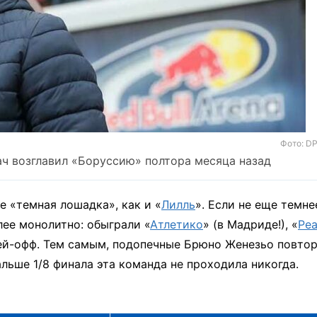
Фото: D
ач возглавил «Боруссию» полтора месяца назад
е «темная лошадка», как и «
Лилль
». Если не еще темне
ее монолитно: обыграли «
Атлетико
» (в Мадриде!), «
Ре
лей-офф. Тем самым, подопечные Брюно Женезьо повто
альше 1/8 финала эта команда не проходила никогда.