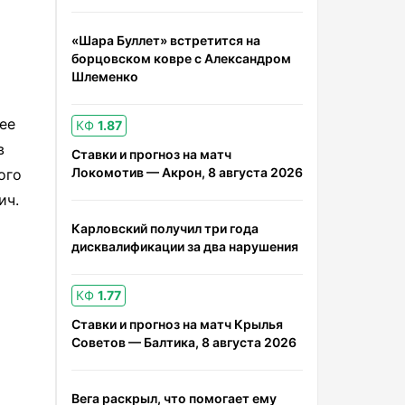
«Шара Буллет» встретится на
борцовском ковре с Александром
Шлеменко
 ее
КФ
1.87
в
Ставки и прогноз на матч
Локомотив — Акрон, 8 августа 2026
ого
ич.
Карловский получил три года
дисквалификации за два нарушения
КФ
1.77
Ставки и прогноз на матч Крылья
Советов — Балтика, 8 августа 2026
Вега раскрыл, что помогает ему