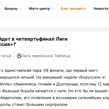
Бонусы
Матч-центр
Блог эксперта
Новости
йдет в четвертьфинал Лиги
ссия»?
Статьи
Лига чемпионов Таблица
то единственная пара 1/8 финала, где первый матч
авершился ничьей. На минувшей неделе «Боруссия» и
Лилль» обменялись голами в Дортмунде, поэтому 12 ма
о Франции борьба начнется с нуля. Но кто бы ни вышел 
обедителем, его появление в восьмерке сильнейших кл
вропы станет большим сюрпризом.