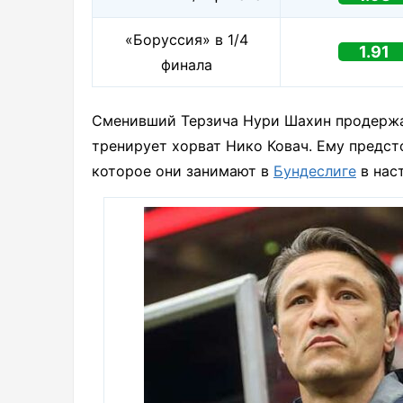
«Боруссия» в 1/4
1.91
финала
Сменивший Терзича Нури Шахин продержал
тренирует хорват Нико Ковач. Ему предст
которое они занимают в
Бундеслиге
в нас