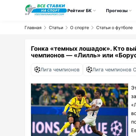
Рейтинг БК
Прогнозы
Главная
Статьи
О спорте
Статьи о футболе
Гонка «темных лошадок». Кто вы
чемпионов — «Лилль» или «Бору
Лига чемпионов
Лига чемпионов 
Э
з
«
в
п
Е