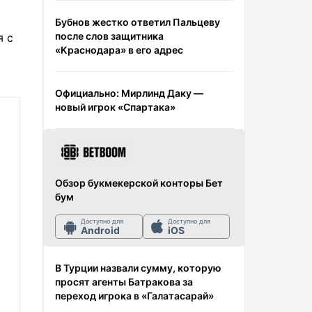
Бубнов жестко ответил Пальцеву
после слов защитника
я с
«Краснодара» в его адрес
Официально: Мирлинд Даку —
новый игрок «Спартака»
Обзор букмекерской конторы Бет
бум
Доступно для
Доступно для
Android
iOS
В Турции назвали сумму, которую
просят агенты Батракова за
переход игрока в «Галатасарай»