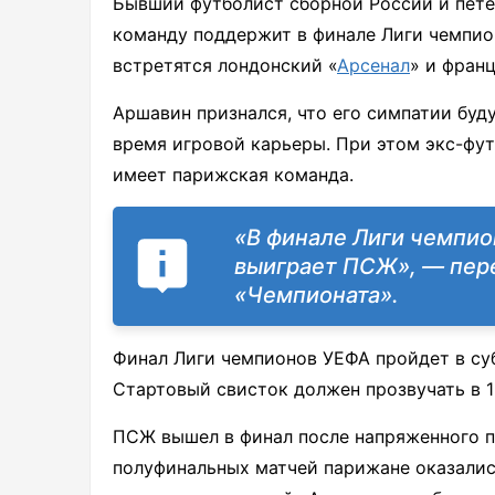
Бывший футболист сборной России и пете
команду поддержит в финале Лиги чемпио
встретятся лондонский «
Арсенал
» и фран
Аршавин признался, что его симпатии буду
время игровой карьеры. При этом экс-фут
имеет парижская команда.
«В финале Лиги чемпион
выиграет ПСЖ», — пер
«Чемпионата».
Финал Лиги чемпионов УЕФА пройдет в суб
Стартовый свисток должен прозвучать в 1
ПСЖ вышел в финал после напряженного п
полуфинальных матчей парижане оказались