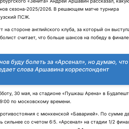
рбургского «Зенита» Андрей Аршавин рассказал, каку
нов сезона-2025/2026. В решающем матче турнира
цузский ПСЖ.
т на стороне английского клуба, за который он выступ
болист считает, что больше шансов на победу в финале
ов буду болеть за «Арсенал», но думаю, что
едает слова Аршавина корреспондент
боту, 30 мая, на стадионе «Пушкаш Арена» в Будапешт
9:00 по московскому времени.
ротивостояния с мюнхенской «Баварией». По сумме д
 сильнее со счетом 6:5. «Арсенал» на стадии 1/2 фина