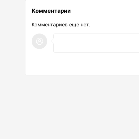
Комментарии
Комментариев ещё нет.