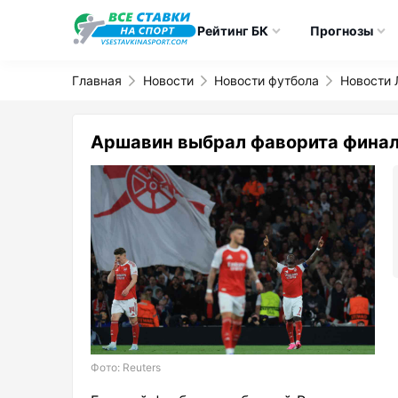
Рейтинг БК
Прогнозы
Главная
Новости
Новости футбола
Новости 
Аршавин выбрал фаворита финал
Фото: Reuters