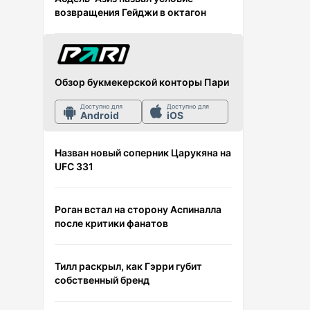
возвращения Гейджи в октагон
Обзор букмекерской конторы Пари
Доступно для
Доступно для
Android
iOS
Назван новый соперник Царукяна на
UFC 331
Роган встал на сторону Аспиналла
после критики фанатов
Тилл раскрыл, как Гэрри губит
собственный бренд