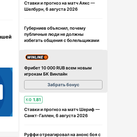
Ставки и прогноз на матч Аякс —
Шелбурн, 6 августа 2026
Губерниев объяснил, почему
публичные люди не должны
нашей
избегать общения с болельщиками
Фрибет 10 000 RUB всем новым
игрокам БК Винлайн
Забрать бонус
КФ
1.81
Ставки и прогноз на матч Шериф —
Санкт-Галлен, 6 августа 2026
Руффи отреагировал на анонс боя с