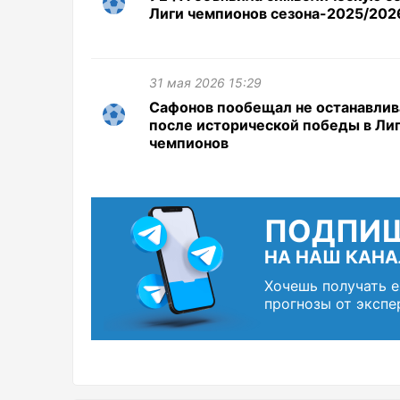
Лиги чемпионов сезона-2025/202
31 мая 2026 15:29
Сафонов пообещал не останавлив
после исторической победы в Ли
чемпионов
ПОДПИ
НА НАШ КАНА
Хочешь получать 
прогнозы от экспе