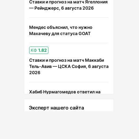
Ставки и прогноз на матч Ягеллония
— Рейнджерс, 6 августа 2026
Мендес объяснил, что нужно
Махачеву для статуса GOAT
КФ
1.82
Ставки и прогноз на матч Маккаби
Тель-Авив — ЦСКА София, 6 августа
2026
Хабиб Нурмагомедов ответил на
уговоры Джейка Пола вернуться в
ММА
Эксперт нашего сайта
Лев Тигай
Обзор букмекерской конторы Пари
Ведущий эксперт сайта