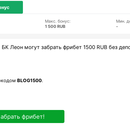
онус
Макс. бонус:
Мин. д
1 500 RUB
-
 БК Леон могут забрать фрибет 1500 RUB без деп
мокодом
BLOG1500
.
абрать фрибет!