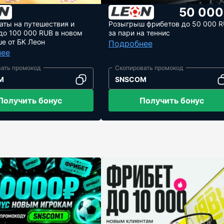
50 000
аты на путешествия и
Розыгрыш фрибетов до 50 000 
до 100 000 RUB в новом
за пари на теннис
е от БК Леон
Подробнее
нее
M
SNSCOM
Получить бонус
Получить бонус