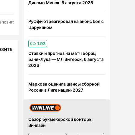
Динамо Минск, 6 августа 2026
Руффи отреагировал на анонс боя с
епозит:
Царукяном
КФ
1.93
озита
Ставки и прогноз на матч Борац
Баня-Лука — МЛ Витебск, 6 августа
2026
Маркова оценила шансы сборной
России в Лиге наций-2027
Обзор букмекерской конторы
Винлайн