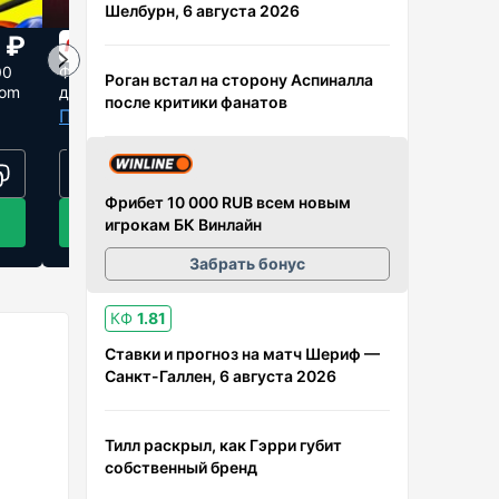
Шелбурн, 6 августа 2026
 ₽
15 000 ₽
00
Фрибет до 15 000 RUB без депозита
Эксклюзив! При
Роган встал на сторону Аспиналла
oom
для всех новых пользователей
новым игрокам 
после критики фанатов
Подробнее
Подробнее
STAVKICNT
STAVKI
Фрибет 10 000 RUB всем новым
Получить бонус
Получ
игрокам БК Винлайн
Забрать бонус
КФ
1.81
Ставки и прогноз на матч Шериф —
Санкт-Галлен, 6 августа 2026
Тилл раскрыл, как Гэрри губит
собственный бренд