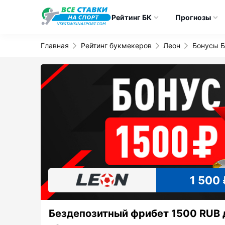
Рейтинг БК
Прогнозы
Главная
Рейтинг букмекеров
Леон
Бонусы Б
1 500 
Бездепозитный фрибет 1500 RUB д