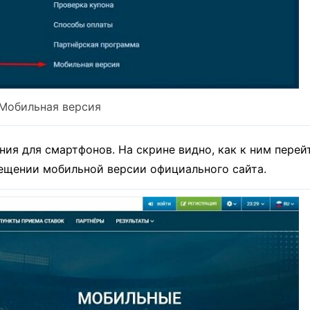
Мобильная версия
ия для смартфонов. На скрине видно, как к ним перей
сещении мобильной версии официального сайта.