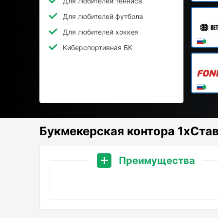
Для любителей тенниса
Для любителей футбола
Для любителей хоккея
Киберспортивная БК
Букмекерская контора 1хCта
Преимущества