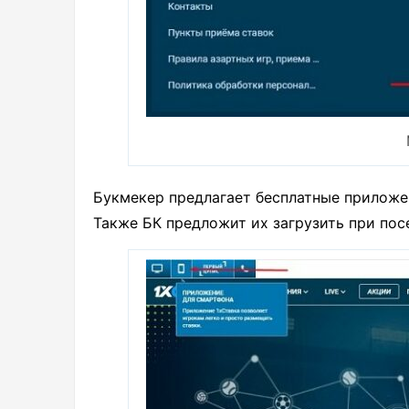
Букмекер предлагает бесплатные приложен
Также БК предложит их загрузить при по