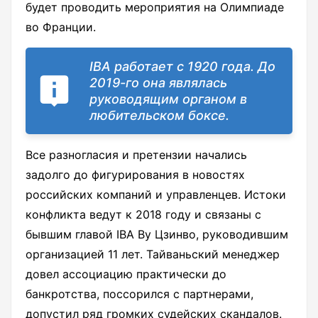
будет проводить мероприятия на Олимпиаде
во Франции.
IBA работает с 1920 года. До
2019-го она являлась
руководящим органом в
любительском боксе.
Все разногласия и претензии начались
задолго до фигурирования в новостях
российских компаний и управленцев. Истоки
конфликта ведут к 2018 году и связаны с
бывшим главой IBA Ву Цзинво, руководившим
организацией 11 лет. Тайваньский менеджер
довел ассоциацию практически до
банкротства, поссорился с партнерами,
допустил ряд громких судейских скандалов.