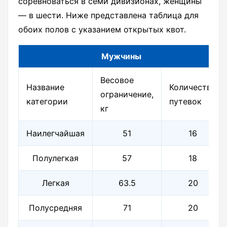
соревноваться в семи дивизионах, женщины
— в шести. Ниже представлена таблица для
обоих полов с указанием открытых квот.
Мужчины
Весовое
Название
Количество
ограничение,
категории
путевок
кг
Наилегчайшая
51
16
Полулегкая
57
18
Легкая
63.5
20
Полусредняя
71
20