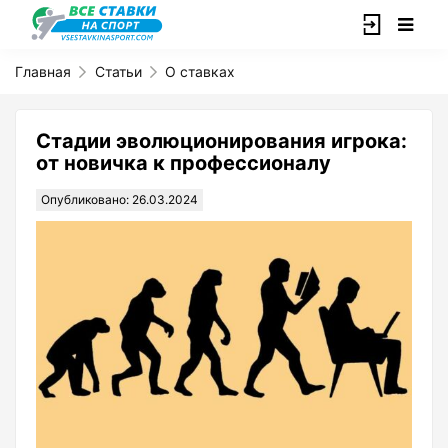
Главная
Статьи
О ставках
Стадии эволюционирования игрока:
от новичка к профессионалу
Опубликовано: 26.03.2024