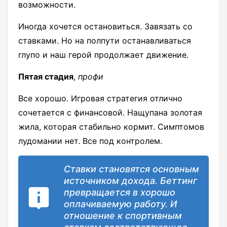
возможности.
Иногда хочется остановиться. Завязать со
ставками. Но на полпути останавливаться
глупо и наш герой продолжает движение.
Пятая стадия
,
профи
Все хорошо. Игровая стратегия отлично
сочетается с финансовой. Нащупана золотая
жила, которая стабильно кормит. Симптомов
лудомании нет. Все под контролем.
Ставки становятся основным
источником дохода. Беттинг
превращается в хорошо
оплачиваемую работу. И
отношение к спортивным