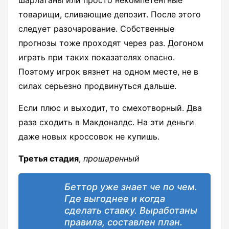
шарлатаны или просто некомпетентные
товарищи, сливающие депозит. После этого
следует разочарование. Собственные
прогнозы тоже проходят через раз. Догоном
играть при таких показателях опасно.
Поэтому игрок вязнет на одном месте, не в
силах серьезно продвинуться дальше.
Если плюс и выходит, то смехотворный. Два
раза сходить в Макдоналдс. На эти деньги
даже новых кроссовок не купишь.
Третья стадия
,
прошаренный
Беттор уже знает че по чем.
Где выгоднее и когда
сделать ставку. Выработаны
правила, составлен план.