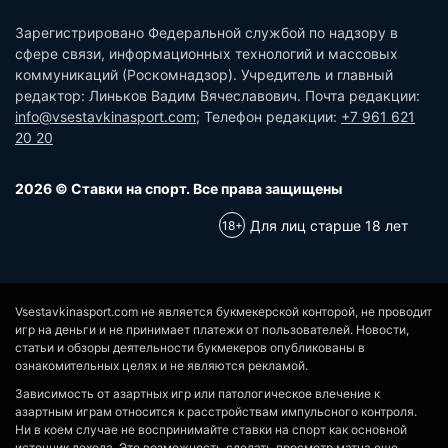
Зарегистрировано Федеральной службой по надзору в
сфере связи, информационных технологий и массовых
коммуникаций (Роскомнадзор). Учредитель и главный
редактор: Линьков Вадим Вячеславович. Почта редакции:
info@vsestavkinasport.com
; Телефон редакции:
+7 961 621
20 20
2026 © Ставки на спорт. Все права защищены
Для лиц старше 18 лет
Vsestavkinasport.com не является букмекерской конторой, не проводит
игр на деньги и не принимает платежи от пользователей. Новости,
статьи и обзоры деятельности букмекеров опубликованы в
ознакомительных целях и не являются рекламой.
Зависимость от азартных игр или патологическое влечение к
азартным играм относится к расстройствам импульсного контроля.
Ни в коем случае не воспринимайте ставки на спорт как основной
источник дохода. Это возможность сделать просмотр матча еще