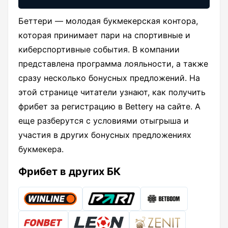
Беттери — молодая букмекерская контора,
которая принимает пари на спортивные и
киберспортивные события. В компании
представлена программа лояльности, а также
сразу несколько бонусных предложений. На
этой странице читатели узнают, как получить
фрибет за регистрацию в Bettery на сайте. А
еще разберутся с условиями отыгрыша и
участия в других бонусных предложениях
букмекера.
Фрибет в других БК