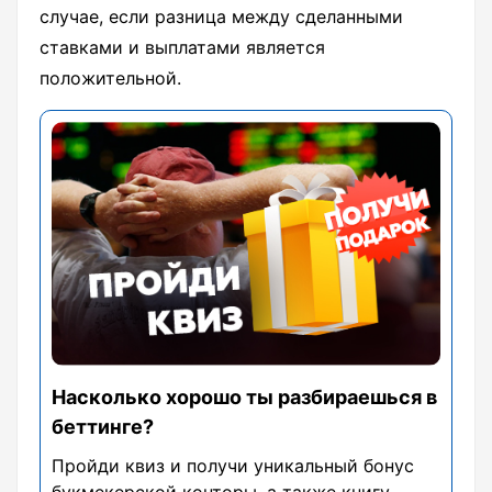
случае, если разница между сделанными
ставками и выплатами является
положительной.
Насколько хорошо ты разбираешься в
беттинге?
Пройди квиз и получи уникальный бонус
букмекерской конторы, а также книгу