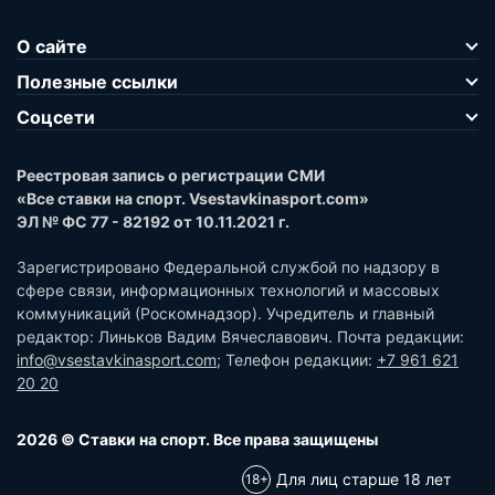
О сайте
Полезные ссылки
Соцсети
Реестровая запись о регистрации СМИ
«Все ставки на спорт. Vsestavkinasport.com»
ЭЛ № ФС 77 - 82192 от 10.11.2021 г.
Зарегистрировано Федеральной службой по надзору в
сфере связи, информационных технологий и массовых
коммуникаций (Роскомнадзор). Учредитель и главный
редактор: Линьков Вадим Вячеславович. Почта редакции:
info@vsestavkinasport.com
; Телефон редакции:
+7 961 621
20 20
2026 © Ставки на спорт. Все права защищены
Для лиц старше 18 лет