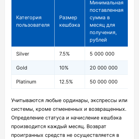
Минимальная
поставленная
Категория
Размер
сумма в
пользователя
кешбэка
месяц для
получения,
рублей
Silver
7.5%
5 000 000
Gold
10%
20 000 000
Platinum
12.5%
50 000 000
Учитываются любые ординары, экспрессы или
системы, кроме отмененных и возвращенных.
Определение статуса и начисление кешбэка
производится каждый месяц. Возврат
проигранных средств не осуществляется в