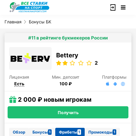
Главная
Бонусы БК
#11 в рейтинге букмекеров России
Bettery
2
Лицензия
Мин. депозит
Платформы
Есть
100
₽
2 000 ₽ новым игрокам
Получить
Обзор
Бонусы
1
Фрибеты
1
Промокоды
1