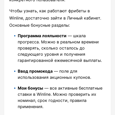
Чтобы узнать, как работают фрибеты в
Winline, достаточно зайти в Личный кабинет.
Основные бонусные разделы:
Программа лояльности
— шкала
прогресса. Можно в реальном времени
проверять, сколько осталось до
следующего уровня и получения
гарантированной ежемесячной выплаты.
Ввод промокода
— поле для
использования акционных купонов.
Мои бонусы
— все активные бесплатные
ставки в Winline. Можно проверить их
номинал, срок годности, правила
применения.