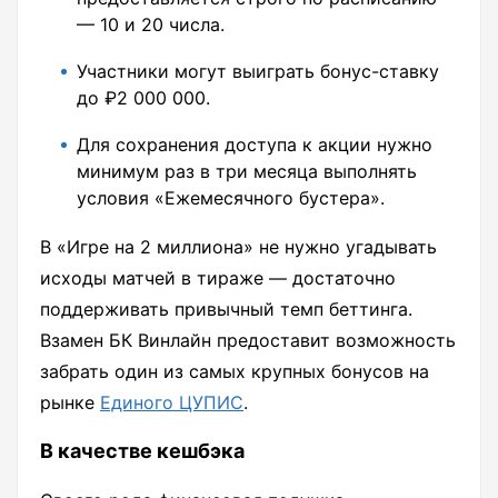
— 10 и 20 числа.
Участники могут выиграть бонус-ставку
до ₽2 000 000.
Для сохранения доступа к акции нужно
минимум раз в три месяца выполнять
условия «Ежемесячного бустера».
В «Игре на 2 миллиона» не нужно угадывать
исходы матчей в тираже — достаточно
поддерживать привычный темп беттинга.
Взамен БК Винлайн предоставит возможность
забрать один из самых крупных бонусов на
рынке
Единого ЦУПИС
.
В качестве кешбэка