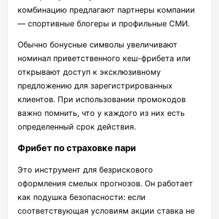
комбинацию предлагают партнеры компании
— спортивные блогеры и профильные СМИ.
Обычно бонусные символы увеличивают
номинал приветственного кеш-фрибета или
открывают доступ к эксклюзивному
предложению для зарегистрированных
клиентов. При использовании промокодов
важно помнить, что у каждого из них есть
определенный срок действия.
Фрибет по страховке пари
Это инструмент для безрискового
оформления смелых прогнозов. Он работает
как подушка безопасности: если
соответствующая условиям акции ставка не