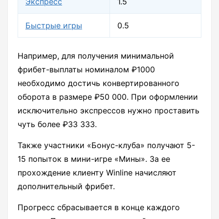
Экспресс
1.5
Быстрые игры
0.5
Например, для получения минимальной
фрибет-выплаты номиналом ₽1000
необходимо достичь конвертированного
оборота в размере ₽50 000. При оформлении
исключительно экспрессов нужно проставить
чуть более ₽33 333.
Также участники «Бонус-клуба» получают 5-
15 попыток в мини-игре «Мины». За ее
прохождение клиенту Winline начисляют
дополнительный фрибет.
Прогресс сбрасывается в конце каждого