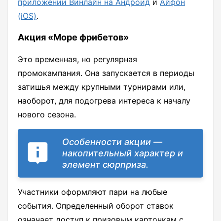
приложении Винлайн на Андроид
и
Айфон
(iOS)
.
Акция «Море фрибетов»
Это временная, но регулярная
промокампания. Она запускается в периоды
затишья между крупными турнирами или,
наоборот, для подогрева интереса к началу
нового сезона.
Особенности акции —
накопительный характер и
элемент сюрприза.
Участники оформляют пари на любые
события. Определенный оборот ставок
означает доступ к призовым карточкам с