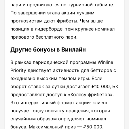
пари и продвигаются по турнирной таблице.
По завершении этапа акции лучшим
прогнозистам дают фрибеты. Чем выше
позиция в лидерборде, тем крупнее номинал
призового бесплатного пари.
Другие бонусы в Винлайн
В рамках периодической программы Winline
Priority действует активность для бетторов с
ежедневно высоким темпом игры. Если
оборот ставок за сутки достигает ₽10 000, БК
предоставляет доступ к «Колесу фрибетов».
Это интерактивный формат акции: клиент
получает одну попытку вращения, которая
случайным образом определяет номинал
бонуса. Максимальный приз — ₽50 000.