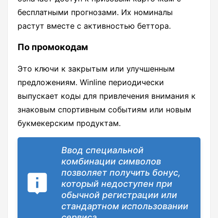
бесплатными прогнозами. Их номиналы
растут вместе с активностью беттора.
По промокодам
Это ключи к закрытым или улучшенным
предложениям. Winline периодически
выпускает коды для привлечения внимания к
знаковым спортивным событиям или новым
букмекерским продуктам.
Ввод специальной
комбинации символов
позволяет получить бонус,
который недоступен при
обычной регистрации или
стандартном использовании
сервиса.