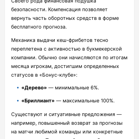
Своего рода финансовая подушка
безопасности. Компенсация позволяет
вернуть часть оборотных средств в форме
бесплатного прогноза.
Механика выдачи кеш-фрибетов тесно
переплетена с активностью в букмекерской
компании. Обычно они начисляются по итогам
месяца игрокам, достигшим определенных
статусов в «Бонус-клубе»:
«Дерево»
— минимальные 6%.
«Бриллиант»
— максимальные 100%.
Существуют и ситуативные предложения —
например, повышенный возврат за прогнозы
на матчи любимой команды или конкретные