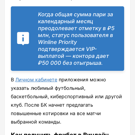
Когда общая сумма пари за
календарный месяц
преодолевает отметку в ₽5
млн, статус пользователя в
Winline Priority
подтверждается VIP-
выплатой — контора дает
₽50 000 без отыгрыша.
В
Личном кабинете
приложения можно
указать любимый футбольный,
баскетбольный, киберспортивный или другой
клуб. После БК начнет предлагать
повышенные котировки на все матчи
выбранной команды.