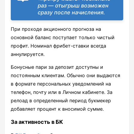
раз — отыгрыш возможен
сразу после начисления.
При проходе акционного прогноза на
основной баланс поступает только чистый
профит. Номинал фрибет-ставки всегда
аннулируется.
Бонусные пари за депозит доступны и
постоянным клиентам. Обычно они выдаются
в формате персональных уведомлений на
телефон, почту или в Личном кабинете. За
релоад в определенный период букмекер
добавляет процент к вносимой сумме.
За активность в БК