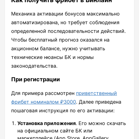
Как получить фрибет в Винлайн
Механика активации бонусов максимально
автоматизирована, но требует соблюдения
определенной последовательности действий.
Чтобы бесплатный прогноз оказался на
акционном балансе, нужно учитывать
технические нюансы БК и нормы
законодательства.
При регистрации
Для примера рассмотрен
приветственный
фрибет номиналом ₽3000
. Далее приведена
пошаговая инструкция по его активации:
Установка приложения
. Его можно скачать
на официальном сайте БК или
маркетплейсе (App Store, AppGallery,