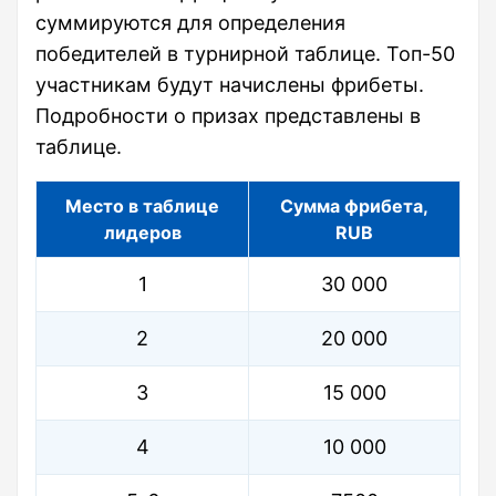
суммируются для определения
победителей в турнирной таблице. Топ-50
участникам будут начислены фрибеты.
Подробности о призах представлены в
таблице.
Место в таблице
Сумма фрибета,
лидеров
RUB
1
30 000
2
20 000
3
15 000
4
10 000