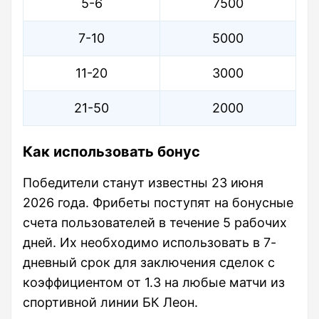
5-6
7500
7-10
5000
11-20
3000
21-50
2000
Как использовать бонус
Победители станут известны 23 июня
2026 года. Фрибеты поступят на бонусные
счета пользователей в течение 5 рабочих
дней. Их необходимо использовать в 7-
дневный срок для заключения сделок с
коэффициентом от 1.3 на любые матчи из
спортивной линии БК Леон.