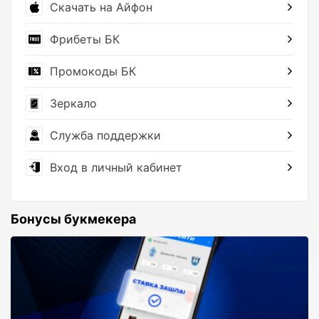
Скачать на Айфон
Фрибеты БК
Промокоды БК
Зеркало
Служба поддержки
Вход в личный кабинет
Бонусы букмекера