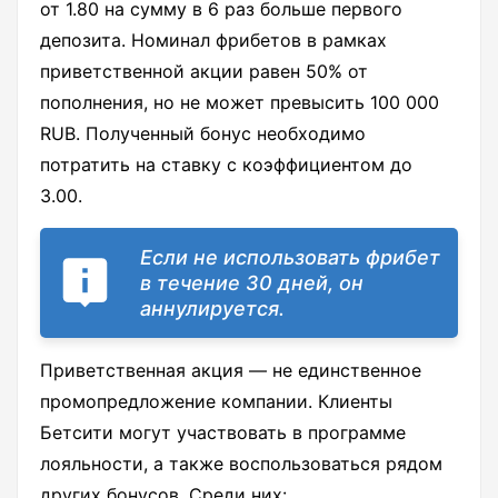
от 1.80 на сумму в 6 раз больше первого
депозита. Номинал фрибетов в рамках
приветственной акции равен 50% от
пополнения, но не может превысить 100 000
RUB. Полученный бонус необходимо
потратить на ставку с коэффициентом до
3.00.
Если не использовать фрибет
в течение 30 дней, он
аннулируется.
Приветственная акция — не единственное
промопредложение компании. Клиенты
Бетсити могут участвовать в программе
лояльности, а также воспользоваться рядом
других бонусов. Среди них: