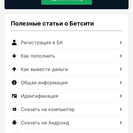
Полезные статьи о Бетсити
Регистрация в БК
Как пополнить
Как вывести деньги
Общая информация
Идентификация
Скачать на компьютер
Скачать на Андроид