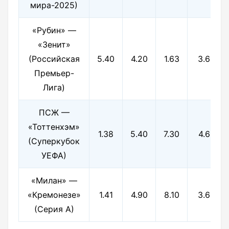
мира-2025)
«Рубин» —
«Зенит»
(Российская
5.40
4.20
1.63
3.68%
Премьер-
Лига)
ПСЖ —
«Тоттенхэм»
1.38
5.40
7.30
4.68%
(Суперкубок
УЕФА)
«Милан» —
«Кремонезе»
1.41
4.90
8.10
3.68%
(Серия А)