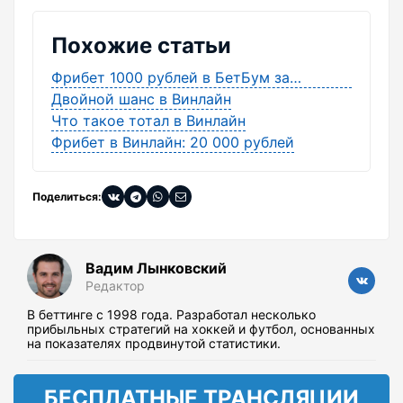
Похожие статьи
Фрибет 1000 рублей в БетБум за
регистрацию
Двойной шанс в Винлайн
Что такое тотал в Винлайн
Фрибет в Винлайн: 20 000 рублей
Поделиться:
Вадим Лынковский
Редактор
В беттинге с 1998 года. Разработал несколько
прибыльных стратегий на хоккей и футбол, основанных
на показателях продвинутой статистики.
БЕСПЛАТНЫЕ ТРАНСЛЯЦИИ