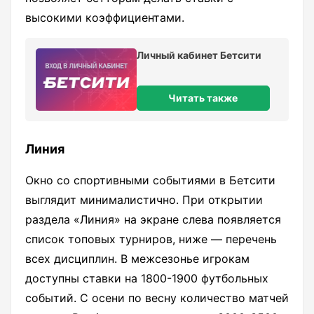
высокими коэффициентами.
Личный кабинет Бетсити
Читать также
Линия
Окно со спортивными событиями в Бетсити
выглядит минималистично. При открытии
раздела «Линия» на экране слева появляется
список топовых турниров, ниже — перечень
всех дисциплин. В межсезонье игрокам
доступны ставки на 1800-1900 футбольных
событий. С осени по весну количество матчей