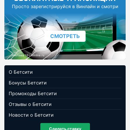
Просто зарегистрируйся в Винлайн и смотри
СМОТРЕТЬ
Реклама 18+ Winline.ru
О Бетсити
Бонусы Бетсити
Промокоды Бетсити
Отзывы о Бетсити
Новости о Бетсити
Сделать ставку