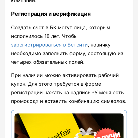
компании.
Регистрация и верификация
Создать счет в БК могут лица, которым
исполнилось 18 лет. Чтобы
зарегистрироваться в Бетсити
, новичку
необходимо заполнить форму, состоящую из
четырех обязательных полей.
При наличии можно активировать рабочий
купон. Для этого требуется в форме
регистрации нажать на надпись «У меня есть
промокод» и вставить комбинацию символов.