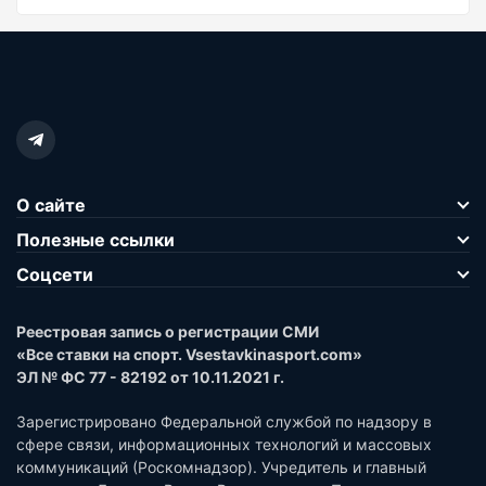
О сайте
Полезные ссылки
Соцсети
Реестровая запись о регистрации СМИ
«Все ставки на спорт. Vsestavkinasport.com»
ЭЛ № ФС 77 - 82192 от 10.11.2021 г.
Зарегистрировано Федеральной службой по надзору в
сфере связи, информационных технологий и массовых
коммуникаций (Роскомнадзор). Учредитель и главный