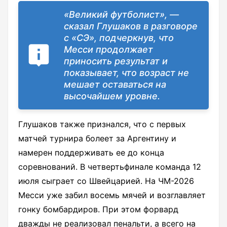
«Великий футболист», —
сказал Глушаков в разговоре
с «СЭ», подчеркнув, что
Месси продолжает
приносить результат и
показывает, что возраст не
мешает оставаться на
высочайшем уровне.
Глушаков также признался, что с первых
матчей турнира болеет за Аргентину и
намерен поддерживать ее до конца
соревнований. В четвертьфинале команда 12
июля сыграет со Швейцарией. На ЧМ-2026
Месси уже забил восемь мячей и возглавляет
гонку бомбардиров. При этом форвард
дважды не реализовал пенальти, а всего на