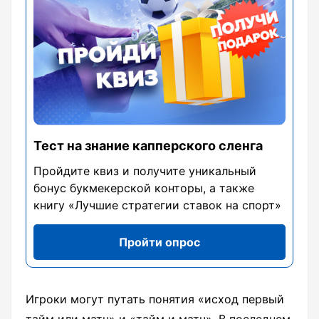
Тест на знание капперского сленга
Пройдите квиз и получите уникальный
бонус букмекерской конторы, а также
книгу «Лучшие стратегии ставок на спорт»
Пройти опрос
Игроки могут путать понятия «исход первый
тайм или матч» и «тайм и матч». В последнем