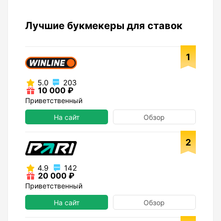
Лучшие букмекеры для ставок
1
5.0
203
10 000 ₽
Приветственный
На сайт
Обзор
2
4.9
142
20 000 ₽
Приветственный
На сайт
Обзор