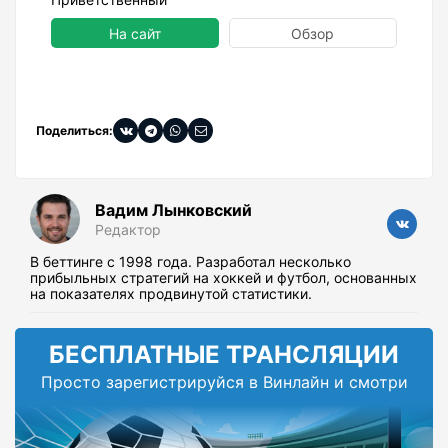
На сайт
Обзор
Поделиться:
Вадим Лынковский
Редактор
В беттинге с 1998 года. Разработал несколько
прибыльных стратегий на хоккей и футбол, основанных
на показателях продвинутой статистики.
БЕСПЛАТНЫЕ ТРАНСЛЯЦИИ
Просто зарегистрируйся в Винлайн и смотри