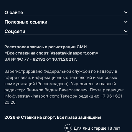
О сайте
Полезные ссылки
Соцсети
Реестровая запись о регистрации СМИ
«Все ставки на спорт. Vsestavkinasport.com»
ЭЛ № ФС 77 - 82192 от 10.11.2021 г.
Зарегистрировано Федеральной службой по надзору в
сфере связи, информационных технологий и массовых
коммуникаций (Роскомнадзор). Учредитель и главный
редактор: Линьков Вадим Вячеславович. Почта редакции:
info@vsestavkinasport.com
; Телефон редакции:
+7 961 621
20 20
2026 © Ставки на спорт. Все права защищены
Для лиц старше 18 лет