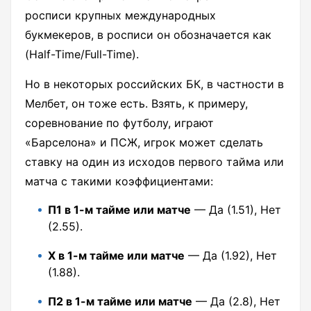
росписи крупных международных
букмекеров, в росписи он обозначается как
(Half-Time/Full-Time).
Но в некоторых российских БК, в частности в
Мелбет, он тоже есть. Взять, к примеру,
соревнование по футболу, играют
«Барселона» и ПСЖ, игрок может сделать
ставку на один из исходов первого тайма или
матча с такими коэффициентами:
П1 в 1-м тайме или матче
— Да (1.51), Нет
(2.55).
Х в 1-м тайме или матче
— Да (1.92), Нет
(1.88).
П2 в 1-м тайме или матче
— Да (2.8), Нет