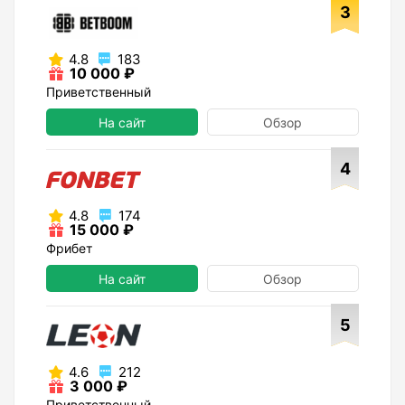
3
4.8
183
10 000 ₽
Приветственный
На сайт
Обзор
4
4.8
174
15 000 ₽
Фрибет
На сайт
Обзор
5
4.6
212
3 000 ₽
Приветственный