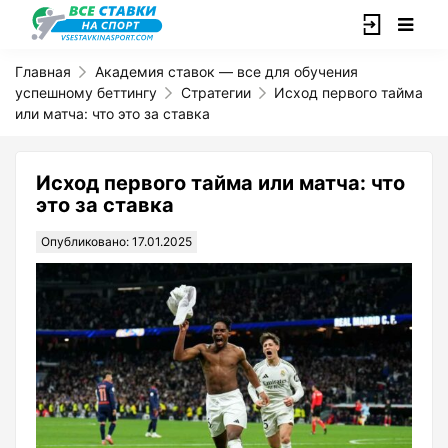
Главная
Академия ставок — все для обучения
успешному беттингу
Стратегии
Исход первого тайма
или матча: что это за ставка
Исход первого тайма или матча: что
это за ставка
Опубликовано: 17.01.2025