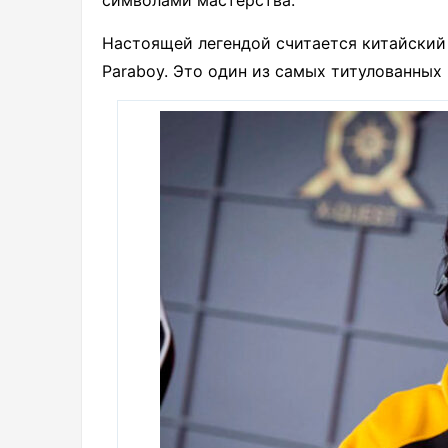
символами мастерства.
Настоящей легендой считается китайский
Paraboy. Это один из самых титулованных