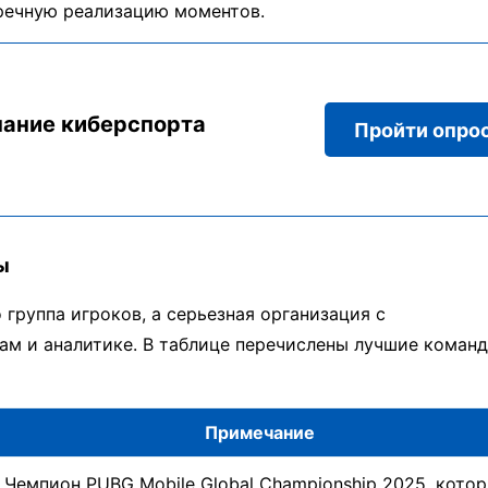
пречную реализацию моментов.
знание киберспорта
Пройти опро
ы
группа игроков, а серьезная организация с
м и аналитике. В таблице перечислены лучшие команд
Примечание
Чемпион PUBG Mobile Global Championship 2025, кото