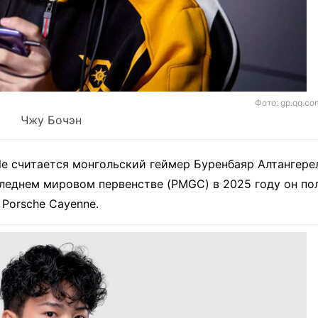
Фото: gp.qq.co
Чжу Бочэн
le считается монгольский геймер Буренбаяр Алтангере
следнем мировом первенстве (PMGC) в 2025 году он по
 Porsche Cayenne.