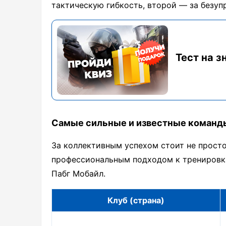
тактическую гибкость, второй — за безу
Тест на 
Самые сильные и известные команд
За коллективным успехом стоит не просто 
профессиональным подходом к тренировка
Пабг Мобайл.
Клуб (страна)