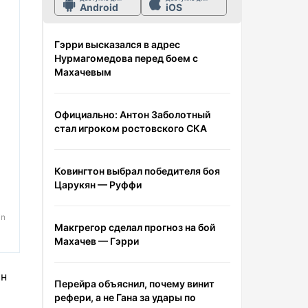
Android
iOS
Гэрри высказался в адрес
Нурмагомедова перед боем с
Махачевым
Официально: Антон Заболотный
стал игроком ростовского СКА
Ковингтон выбрал победителя боя
Царукян — Руффи
in
Макгрегор сделал прогноз на бой
Махачев — Гэрри
ан
Перейра объяснил, почему винит
рефери, а не Гана за удары по