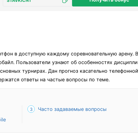
STAVKICNT
тфон в доступную каждому соревновательную арену. 
обайл. Пользователи узнают об особенностях дисципли
сновных турнирах. Дан прогноз касательно телефонно
ержатся ответы на частые вопросы по теме.
Часто задаваемые вопросы
ile