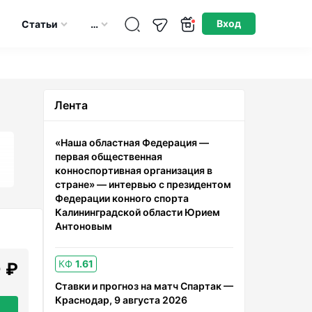
Опубликовано: 12.05.2026
Вход
Статьи
…
Лента
«Наша областная Федерация —
первая общественная
конноспортивная организация в
стране» — интервью с президентом
Федерации конного спорта
Калининградской области Юрием
Антоновым
КФ
1.61
 ₽
Ставки и прогноз на матч Спартак —
Краснодар, 9 августа 2026