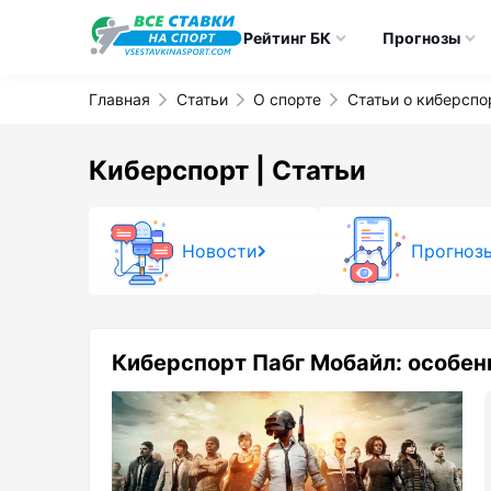
Рейтинг БК
Прогнозы
Главная
Статьи
О спорте
Статьи о киберспо
Киберспорт | Статьи
Новости
Прогноз
Киберспорт Пабг Мобайл: особен