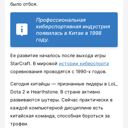
было отбоя.
Профессиональная
киберспортивная индустрия
появилась в Китае в 1998
году.
Ее развитие началось после выхода игры
StarCraft. В мировой
истории киберспорта
соревнования проводятся с 1990-х годов.
Сегодня китайцы — признанные лидеры в LoL,
Dota 2 и Hearthstone. В стране активно
развиваются шутеры. Сейчас практически в
каждой компьютерной дисциплине есть
китайская команда, способная бороться за
трофеи.