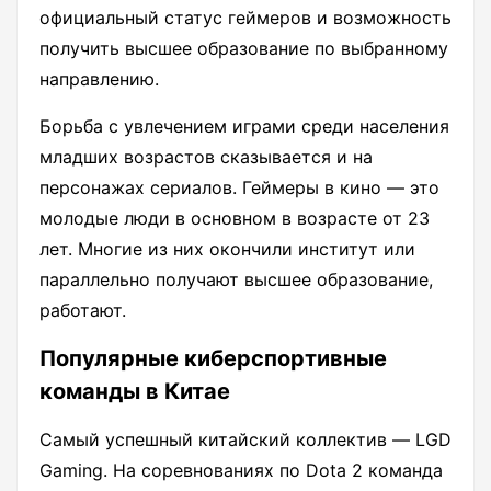
официальный статус геймеров и возможность
получить высшее образование по выбранному
направлению.
Борьба с увлечением играми среди населения
младших возрастов сказывается и на
персонажах сериалов. Геймеры в кино — это
молодые люди в основном в возрасте от 23
лет. Многие из них окончили институт или
параллельно получают высшее образование,
работают.
Популярные киберспортивные
команды в Китае
Самый успешный китайский коллектив — LGD
Gaming. На соревнованиях по Dota 2 команда