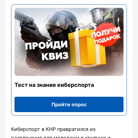
Тест на знание киберспорта
Пройти опрос
Киберспорт в КНР превратился из
развлечения для молодежи в крупную и