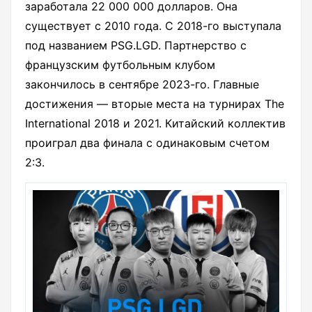
заработала 22 000 000 долларов. Она
существует с 2010 года. С 2018-го выступала
под названием PSG.LGD. Партнерство с
французским футбольным клубом
закончилось в сентябре 2023-го. Главные
достижения — вторые места на турнирах The
International 2018 и 2021. Китайский коллектив
проиграл два финала с одинаковым счетом
2:3.