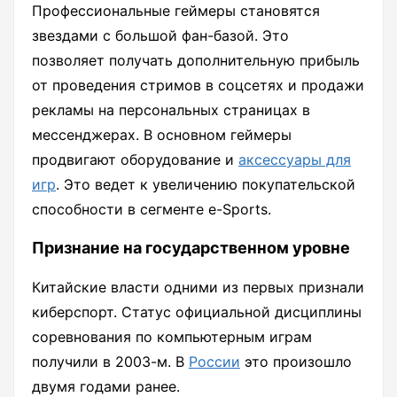
Профессиональные геймеры становятся
звездами с большой фан-базой. Это
позволяет получать дополнительную прибыль
от проведения стримов в соцсетях и продажи
рекламы на персональных страницах в
мессенджерах. В основном геймеры
продвигают оборудование и
аксессуары для
игр
. Это ведет к увеличению покупательской
способности в сегменте e-Sports.
Признание на государственном уровне
Китайские власти одними из первых признали
киберспорт. Статус официальной дисциплины
соревнования по компьютерным играм
получили в 2003-м. В
России
это произошло
двумя годами ранее.