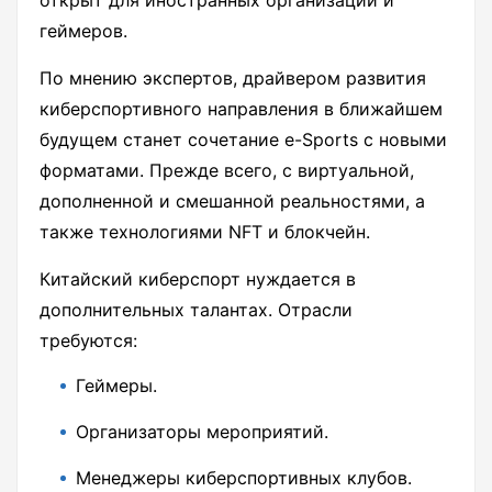
геймеров.
По мнению экспертов, драйвером развития
киберспортивного направления в ближайшем
будущем станет сочетание e-Sports с новыми
форматами. Прежде всего, с виртуальной,
дополненной и смешанной реальностями, а
также технологиями NFT и блокчейн.
Китайский киберспорт нуждается в
дополнительных талантах. Отрасли
требуются:
Геймеры.
Организаторы мероприятий.
Менеджеры киберспортивных клубов.