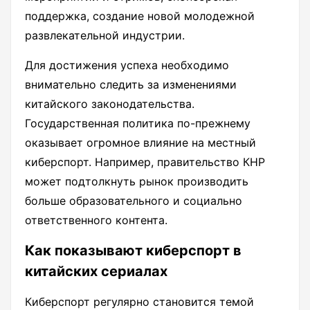
поддержка, создание новой молодежной
развлекательной индустрии.
Для достижения успеха необходимо
внимательно следить за изменениями
китайского законодательства.
Государственная политика по-прежнему
оказывает огромное влияние на местный
киберспорт. Например, правительство КНР
может подтолкнуть рынок производить
больше образовательного и социально
ответственного контента.
Как показывают киберспорт в
китайских сериалах
Киберспорт регулярно становится темой