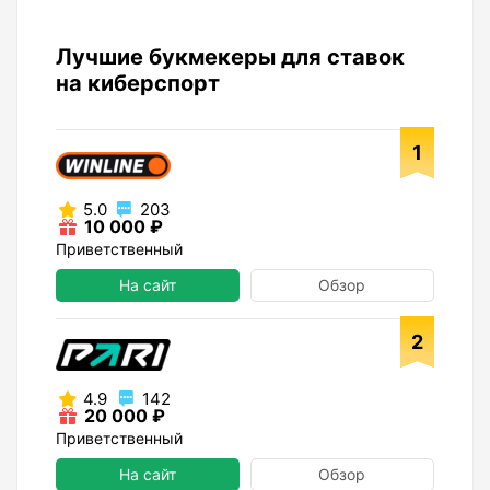
Лучшие букмекеры для ставок
на киберспорт
1
5.0
203
10 000 ₽
Приветственный
На сайт
Обзор
2
4.9
142
20 000 ₽
Приветственный
На сайт
Обзор