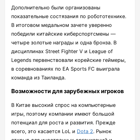
Дополнительно были организованы
показательные состязания по робототехнике.
В итоговом медальном зачете уверенно
победили китайские киберспортсмены —
четыре золотые награды и одна бронза. В
дисциплинах Street Fighter V и League of
Legends первенствовали корейские геймеры,
в соревнованиях по EA Sports FC выиграла
команда из Таиланда.
Возможности для зарубежных игроков
В Китае высокий спрос на компьютерные
игры, поэтому компании имеют большой
потенциал для роста и развития. Прежде
всего, это касается LoL и
Dota 2
. Рынок
открыт для иностранных организаций и