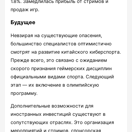
1.8%. Замедлилась прибыль от стримов и
продаж игр.
Будущее
Невзирая на существующие опасения,
большинство специалистов оптимистично
смотрят на развитие китайского киберспорта.
Прежде всего, это связано с ожиданием
скорого признания геймерских дисциплин
официальными видами спорта. Следующий
этап — их включение в олимпийскую
программу.
Дополнительные возможности для
иностранных инвестиций существуют в
сопутствующих отраслях. Это организация
мероприятий и стримов, спонсорская