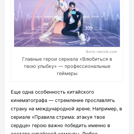
Фото: mavink.com
Главные герои сериала «Влюбиться в
твою улыбку» — профессиональные
геймеры
Еще одна особенность китайского
кинематографа — стремление прославлять
страну на международной арене. Например, в
сериале «Правила стрима: атакуя твое
сердце» герою важно победить именно в
составе китайской команды. Любое