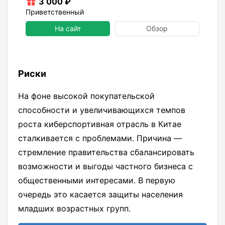
3 000 ₽
Приветственный
На сайт
Обзор
Риски
На фоне высокой покупательской
способности и увеличивающихся темпов
роста киберспортивная отрасль в Китае
сталкивается с проблемами. Причина —
стремление правительства сбалансировать
возможности и выгоды частного бизнеса с
общественными интересами. В первую
очередь это касается защиты населения
младших возрастных групп.