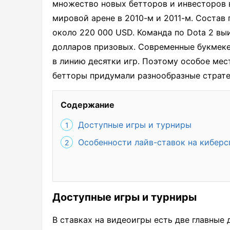
множество новых бетторов и инвесторов 
мировой арене в 2010-м и 2011-м. Состав 
около 220 000 USD. Команда по Dota 2 выиг
долларов призовых. Современные букмеке
в линию десятки игр. Поэтому особое мес
бетторы придумали разнообразные страте
Содержание
Доступные игры и турниры
Особенности лайв-ставок на киберс
Доступные игры и турниры
В ставках на видеоигры есть две главные