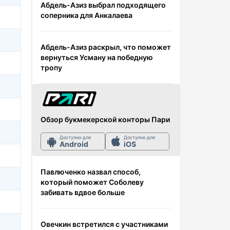
Абдель-Азиз выбрал подходящего
соперника для Анкалаева
Абдель-Азиз раскрыл, что поможет
вернуться Усману на победную
тропу
Обзор букмекерской конторы Пари
Доступно для
Доступно для
Android
iOS
Павлюченко назвал способ,
который поможет Соболеву
забивать вдвое больше
Овечкин встретился с участниками