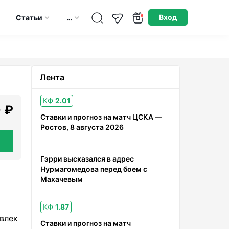
Опубликовано: 30.03.2023
Вход
Статьи
…
Лента
КФ
2.01
 ₽
Ставки и прогноз на матч ЦСКА —
Ростов, 8 августа 2026
Гэрри высказался в адрес
Нурмагомедова перед боем с
Махачевым
КФ
1.87
влек
Ставки и прогноз на матч