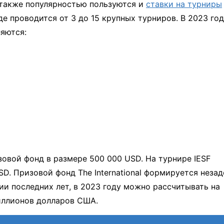
 также популярностью пользуются и
ставки на турниры
е проводится от 3 до 15 крупных турниров. В 2023 год
яются:
овой фонд в размере 500 000 USD. На турнире IESF
D. Призовой фонд The International формируется незад
ии последних лет, в 2023 году можно рассчитывать на
иллионов долларов США.