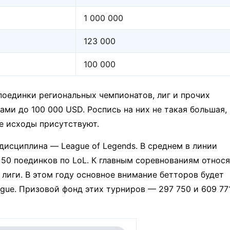
1 000 000
123 000
100 000
поединки региональных чемпионатов, лиг и прочих
ми до 100 000 USD. Роспись на них не такая большая, 
ые исходы присутствуют.
дисциплина — League of Legends. В среднем в линии
 50 поединков по LoL. К главным соревнованиям относя
лиги. В этом году основное внимание бетторов будет
ague. Призовой фонд этих турниров — 297 750 и 609 77