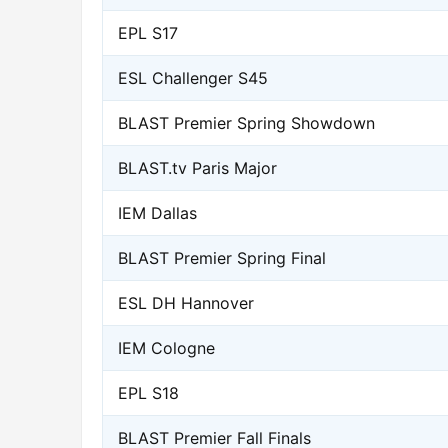
EPL S17
ESL Challenger S45
BLAST Premier Spring Showdown
BLAST.tv Paris Major
IEM Dallas
BLAST Premier Spring Final
ESL DH Hannover
IEM Cologne
EPL S18
BLAST Premier Fall Finals