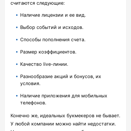
считаются следующие:
Наличие лицензии и ее вид.
Выбор событий и исходов.
Способы пополнения счета.
Размер коэффициентов.
Качество live-линии.
Разнообразие акций и бонусов, их
условия.
Наличие приложения для мобильных
телефонов.
Конечно же, идеальных букмекеров не бывает.
У любой компании можно найти недостатки.