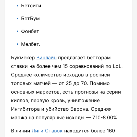
Бетсити
БетБум
Фонбет
Мелбет.
Букмекер
Винлайн
предлагает бетторам
ставки на более чем 15 соревнований по LoL.
Среднее количество исходов в росписи
топовых матчей — от 25 до 70. Помимо
основных маркетов, есть прогнозы на серии
киллов, первую кровь, уничтожение
Ингибитора и убийство Барона. Средняя
маржа на популярные исходы — 7.10-8.00%.
В линии
Лиги Ставок
находится более 160