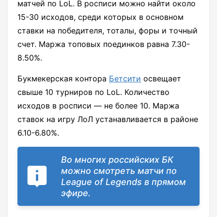
матчей по LoL. В росписи можно найти около
15-30 исходов, среди которых в основном
ставки на победителя, тоталы, форы и точный
счет. Маржа топовых поединков равна 7.30-
8.50%.
Букмекерская контора
Бетсити
освещает
свыше 10 турниров по LoL. Количество
исходов в росписи — не более 10. Маржа
ставок на игру ЛоЛ устанавливается в районе
6.10-6.80%.
Во многих российских БК
можно смотреть матчи по
League of Legends в прямом
эфире.