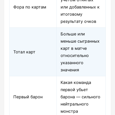
Фора по картам
или добавленных к
итоговому
результату очков
Больше или
меньше сыгранных
карт в матче
Тотал карт
относительно
указанного
значения
Какая команда
первой убьет
Первый барон
барона — сильного
нейтрального
монстра