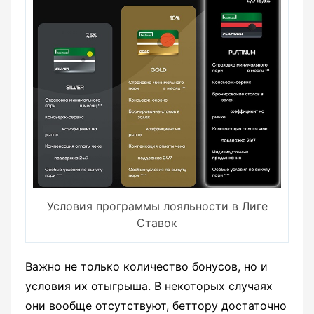
Условия программы лояльности в Лиге
Ставок
Важно не только количество бонусов, но и
условия их отыгрыша. В некоторых случаях
они вообще отсутствуют, беттору достаточно