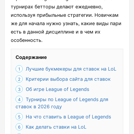
турнирах бетторы делают ежедневно,
используя прибыльные стратегии. Новичкам
же для начала нужно узнать, какие виды пари
есть в данной дисциплине и в чем их
особенность.
Содержание
Лучшие букмекеры для ставок на LoL
Критерии выбора сайта для ставок
Об игре League of Legends
Турниры по League of Legends для
ставок в 2026 году
На что ставить в League of Legends
Как делать ставки на LoL