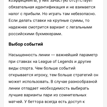
коэффициенты, у них зачастую отсутствует
обязательная идентификация и не взимается
налог с прибыли. Но играть там небезопасно.
Если делать ставки на крупные суммы, то
надежнее смотрится вариант с легальными
российскими букмекерами.
Выбор событий
Насыщенность линии — важнейший параметр
при ставках на League of Legends и другие
виды спорта. Чем больше событий
открывается игроку, тем больше стратегий он
может использовать. В случае разнообразной
линии отпадает необходимость выбирать
лучшие варианты пари из сомнительных
матчей. У беттора всегда есть доступ к