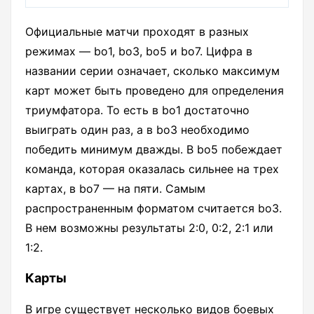
Официальные матчи проходят в разных
режимах — bo1, bo3, bo5 и bo7. Цифра в
названии серии означает, сколько максимум
карт может быть проведено для определения
триумфатора. То есть в bo1 достаточно
выиграть один раз, а в bo3 необходимо
победить минимум дважды. В bo5 побеждает
команда, которая оказалась сильнее на трех
картах, в bo7 — на пяти. Самым
распространенным форматом считается bo3.
В нем возможны результаты 2:0, 0:2, 2:1 или
1:2.
Карты
В игре существует несколько видов боевых