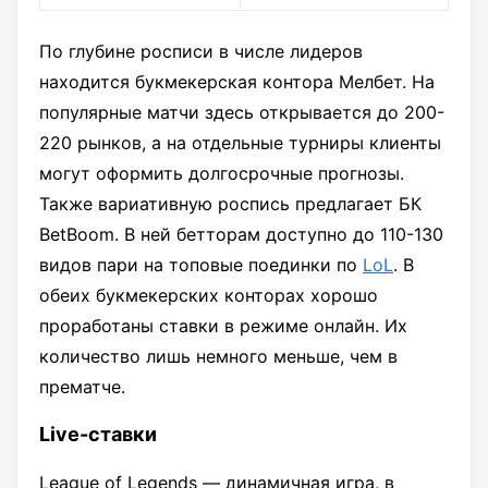
По глубине росписи в числе лидеров
находится букмекерская контора Мелбет. На
популярные матчи здесь открывается до 200-
220 рынков, а на отдельные турниры клиенты
могут оформить долгосрочные прогнозы.
Также вариативную роспись предлагает БК
BetBoom. В ней бетторам доступно до 110-130
видов пари на топовые поединки по
LoL
. В
обеих букмекерских конторах хорошо
проработаны ставки в режиме онлайн. Их
количество лишь немного меньше, чем в
прематче.
Live-ставки
League of Legends — динамичная игра, в