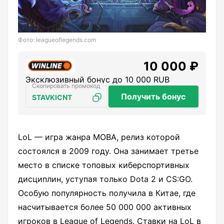
Фото: leagueoflegends.com
10 000 ₽
Эксклюзивный бонус до 10 000 RUB
Получить бонус
STAVKICNT
LoL — игра жанра MOBA, релиз которой
состоялся в 2009 году. Она занимает третье
место в списке топовых киберспортивных
дисциплин, уступая только Dota 2 и CS:GO.
Особую популярность получила в Китае, где
насчитывается более 50 000 000 активных
игроков в League of Legends. Ставки на LoL в