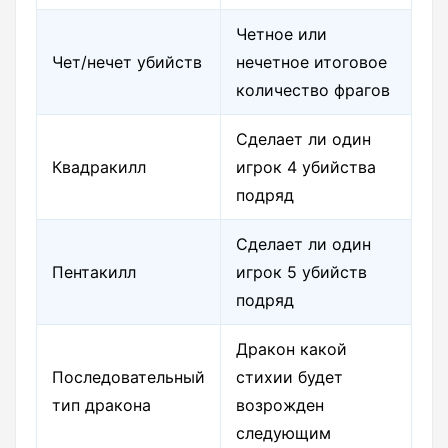
Четное или
Чет/нечет убийств
нечетное итоговое
количество фрагов
Сделает ли один
Квадракилл
игрок 4 убийства
подряд
Сделает ли один
Пентакилл
игрок 5 убийств
подряд
Дракон какой
Последовательный
стихии будет
тип дракона
возрожден
следующим