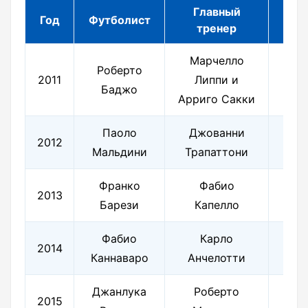
Главный
Год
Футболист
Ве
тренер
Марчелло
Роберто
Лу
2011
Липпи и
Баджо
Р
Арриго Сакки
Паоло
Джованни
Д
2012
Мальдини
Трапаттони
Д
Франко
Фабио
Дж
2013
Барези
Капелло
Ри
Фабио
Карло
Са
2014
Каннаваро
Анчелотти
Ма
Джанлука
Роберто
М
2015