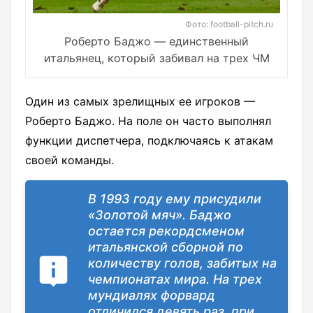
Фото: football-pitch.ru
Роберто Баджо — единственный
итальянец, который забивал на трех ЧМ
Один из самых зрелищных ее игроков —
Роберто Баджо. На поле он часто выполнял
функции диспетчера, подключаясь к атакам
своей команды.
В 1993 году ему присудили
«Золотой мяч». Баджо
остается рекордсменом
итальянской сборной по
количеству голов, забитых на
чемпионатах мира. На трех
мундиалях форвард
отличился девять раз, при