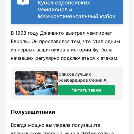
Кубок европейских
чемпионов и
Межконтинентальный кубок.
В 1968 году Джачинто выиграл чемпионат
Европы. Он прославился тем, что стал одним
из первых защитников в истории футбола,
начавших регулярно подключаться к атакам.
Список лучших
бомбардиров Серии А
Читать также
Полузащитники
Всегда мощно выглядела полузащита
итальянской сборной. Еще в 1930-е годы в