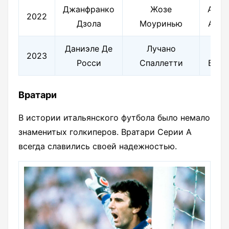
Джанфранко
Жозе
Алес
2022
Дзола
Моуринью
Альт
Даниэле Де
Лучано
Ро
2023
Росси
Спаллетти
Бони
Вратари
В истории итальянского футбола было немало
знаменитых голкиперов. Вратари Серии А
всегда славились своей надежностью.