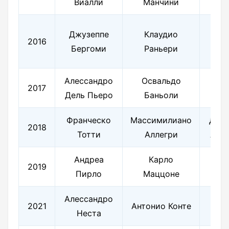
Виалли
Манчини
Тар
Джузеппе
Клаудио
П
2016
Бергоми
Раньери
Р
Алессандро
Освальдо
Б
2017
Дель Пьеро
Баньоли
К
Франческо
Массимилиано
Джа
2018
Тотти
Аллегри
Ант
Андреа
Карло
Габ
2019
Пирло
Маццоне
Ор
Алессандро
Ан
2021
Антонио Конте
Неста
Ка