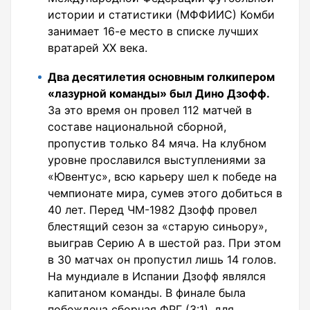
истории и статистики (МФФИИС) Комби
занимает 16-е место в списке лучших
вратарей XX века.
Два десятилетия основным голкипером
«лазурной команды» был Дино Дзофф.
За это время он провел 112 матчей в
составе национальной сборной,
пропустив только 84 мяча. На клубном
уровне прославился выступлениями за
«Ювентус», всю карьеру шел к победе на
чемпионате мира, сумев этого добиться в
40 лет. Перед ЧМ-1982 Дзофф провел
блестящий сезон за «старую синьору»,
выиграв Серию А в шестой раз. При этом
в 30 матчах он пропустил лишь 14 голов.
На мундиале в Испании Дзофф являлся
капитаном команды. В финале была
побеждена сборная ФРГ (3:1), для