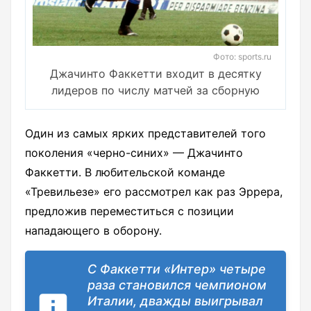
Фото: sports.ru
Джачинто Факкетти входит в десятку
лидеров по числу матчей за сборную
Один из самых ярких представителей того
поколения «черно-синих» — Джачинто
Факкетти. В любительской команде
«Тревильезе» его рассмотрел как раз Эррера,
предложив переместиться с позиции
нападающего в оборону.
С Факкетти «Интер» четыре
раза становился чемпионом
Италии, дважды выигрывал