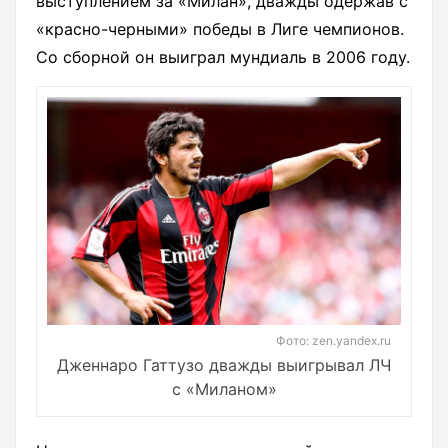
выступлением за «Милан», дважды одержав с
«красно-черными» победы в Лиге чемпионов.
Со сборной он выиграл мундиаль в 2006 году.
Фото: zen.yandex.ru
Дженнаро Гаттузо дважды выигрывал ЛЧ
с «Миланом»