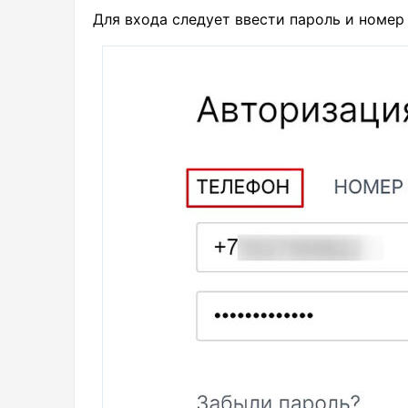
Для входа следует ввести пароль и номер 