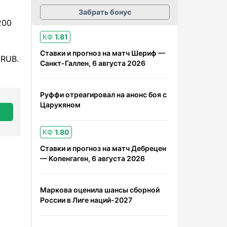
Забрать бонус
200
КФ
1.81
Ставки и прогноз на матч Шериф —
 RUB.
Санкт-Галлен, 6 августа 2026
Руффи отреагировал на анонс боя с
Царукяном
КФ
1.80
Ставки и прогноз на матч Дебрецен
— Копенгаген, 6 августа 2026
Маркова оценила шансы сборной
России в Лиге наций-2027