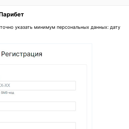
 Парибет
аточно указать минимум персональных данных: дату