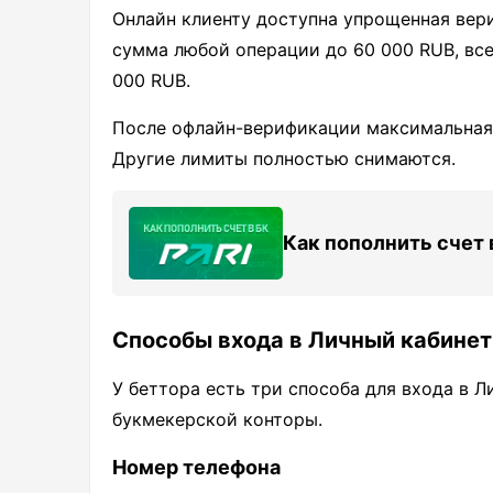
Онлайн клиенту доступна упрощенная вер
сумма любой операции до 60 000 RUB, все
000 RUB.
После офлайн-верификации максимальная 
Другие лимиты полностью снимаются.
Как пополнить счет 
Способы входа в Личный кабинет
У беттора есть три способа для входа в Л
букмекерской конторы.
Номер телефона