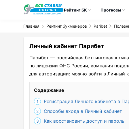
Рейтинг БК
Прогнозы
Главная
Рейтинг букмекеров
Paribet
Полезны
Личный кабинет Парибет
Парибет — российская беттинговая компан
по лицензии ФНС России, компания подклю
для авторизации: можно войти в Личный ка
Содержание
Регистрация Личного кабинета в Па
Способы входа в Личный кабинет
Как восстановить доступ и пароль