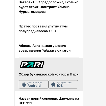
Ветеран UFC предположил, сколько
будет стоить контракт Усмана
Нурмагомедова
Пратес поставил ультиматум
полусредневесам UFC
Абдель-Азиз назвал условие
возвращения Гейджи в октагон
Обзор букмекерской конторы Пари
Доступно для
Доступно для
Android
iOS
Назван новый соперник Царукяна на
UFC 331