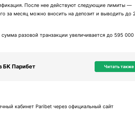
ификация. После нее действуют следующие лимиты —
го за месяц можно вносить на депозит и выводить до 
сумма разовой транзакции увеличивается до 595 000
в БК Парибет
Читать также
ичный кабинет Paribet через официальный сайт