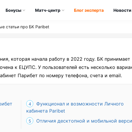
Бонусы
Матч-центр
Блог эксперта
Новости
е статьи про БК Paribet
ия, которая начала работу в 2022 году. БК принимает
чена к ЕЦУПС. У пользователей есть несколько вариа
бинет Парибет по номеру телефона, счета и email.
рибет
Функционал и возможности Личного
кабинета Paribet
Отличия десктопной и мобильной верс