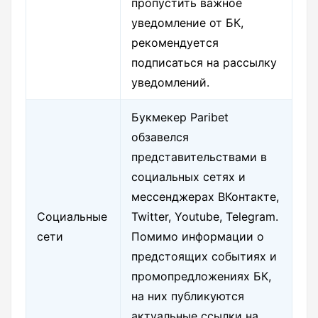
пропустить важное
уведомление от БК,
рекомендуется
подписаться на рассылку
уведомлений.
Букмекер Paribet
обзавелся
представительствами в
социальных сетях и
мессенджерах ВКонтакте,
Социальные
Twitter, Youtube, Telegram.
сети
Помимо информации о
предстоящих событиях и
промопредложениях БК,
на них публикуются
актуальные ссылки на