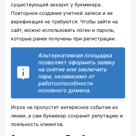
существующий аккаунт у букмекера.
Повторное создание учетной записи и ее
верификация не требуются. Чтобы зайти на
сайт, можно использовать логин и пароль,
которые ранее получены при регистрации.
Альтернативная площадка
позволяет оформить заявку
на снятие или заключить
пари, независимо от
работоспособности
основного домена.
Игрок не пропустит интересное событие из
линии, а сам букмекер сохранит репутацию и
лояльность клиентов.