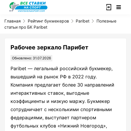
Главная
Рейтинг букмекеров
Paribet
Полезные
статьи про БК Paribet
Рабочее зеркало Парибет
Обновлено: 31.07.2026
Paribet — легальный российский букмекер,
вышедший на рынок РФ в 2022 году.
Компания предлагает более 30 направлений
интерактивных ставок, выгодные
коэффициенты и низкую маржу. Букмекер
сотрудничает с несколькими спортивными
федерациями, выступает партнером
футбольных клубов «Нижний Новгород»,