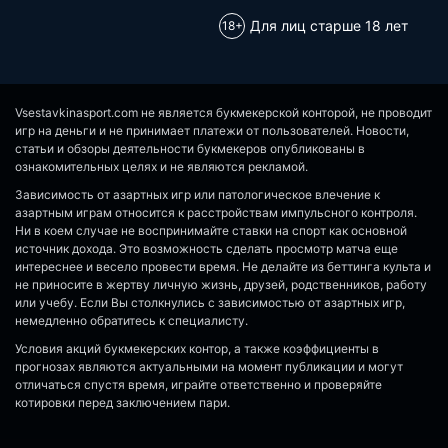
Для лиц старше 18 лет
Vsestavkinasport.com не является букмекерской конторой, не проводит
игр на деньги и не принимает платежи от пользователей. Новости,
статьи и обзоры деятельности букмекеров опубликованы в
ознакомительных целях и не являются рекламой.
Зависимость от азартных игр или патологическое влечение к
азартным играм относится к расстройствам импульсного контроля.
Ни в коем случае не воспринимайте ставки на спорт как основной
источник дохода. Это возможность сделать просмотр матча еще
интереснее и весело провести время. Не делайте из беттинга культа и
не приносите в жертву личную жизнь, друзей, родственников, работу
или учебу. Если Вы столкнулись с зависимостью от азартных игр,
немедленно обратитесь к специалисту.
Условия акций букмекерских контор, а также коэффициенты в
прогнозах являются актуальными на момент публикации и могут
отличаться спустя время, играйте ответственно и проверяйте
котировки перед заключением пари.