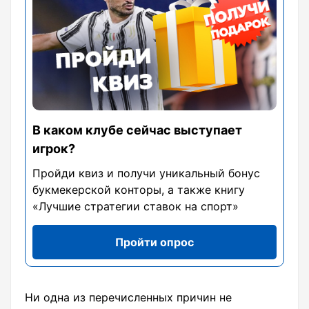
В каком клубе сейчас выступает
игрок?
Пройди квиз и получи уникальный бонус
букмекерской конторы, а также книгу
«Лучшие стратегии ставок на спорт»
Пройти опрос
Ни одна из перечисленных причин не