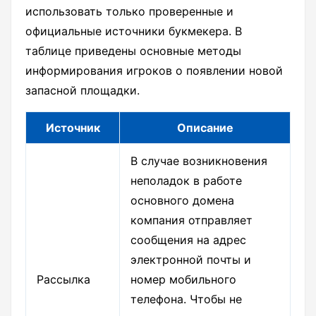
использовать только проверенные и
официальные источники букмекера. В
таблице приведены основные методы
информирования игроков о появлении новой
запасной площадки.
Источник
Описание
В случае возникновения
неполадок в работе
основного домена
компания отправляет
сообщения на адрес
электронной почты и
Рассылка
номер мобильного
телефона. Чтобы не