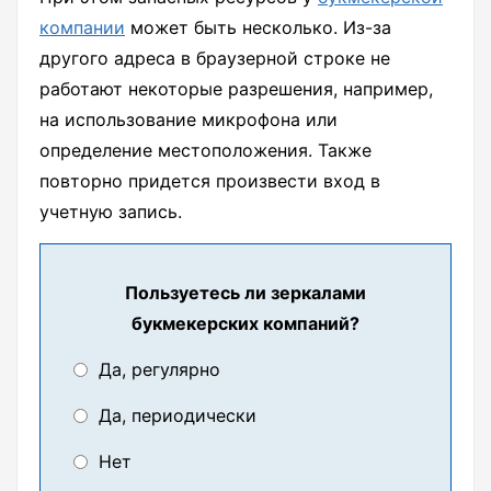
компании
может быть несколько. Из-за
другого адреса в браузерной строке не
работают некоторые разрешения, например,
на использование микрофона или
определение местоположения. Также
повторно придется произвести вход в
учетную запись.
Пользуетесь ли зеркалами
букмекерских компаний?
Да, регулярно
Да, периодически
Нет