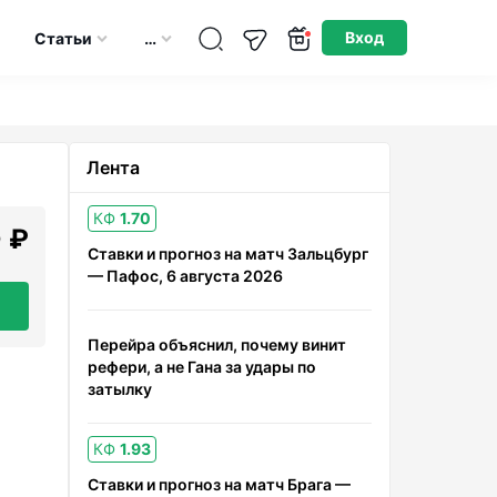
Опубликовано: 06.06.2026
Вход
Статьи
…
Лента
КФ
1.70
 ₽
Ставки и прогноз на матч Зальцбург
— Пафос, 6 августа 2026
Перейра объяснил, почему винит
рефери, а не Гана за удары по
затылку
КФ
1.93
Ставки и прогноз на матч Брага —