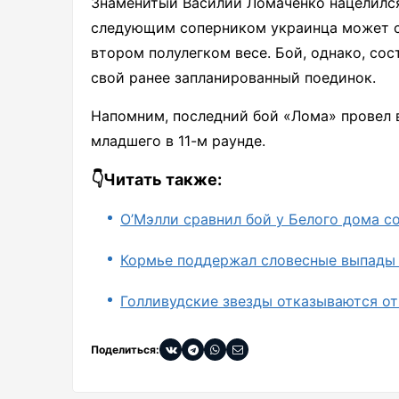
Знаменитый Василий Ломаченко нацелился
следующим соперником украинца может с
втором полулегком весе. Бой, однако, со
свой ранее запланированный поединок.
Напомним, последний бой «Лома» провел 
младшего в 11-м раунде.
👇Читать также:
О’Мэлли сравнил бой у Белого дома с
Кормье поддержал словесные выпады 
Голливудские звезды отказываются о
Поделиться: