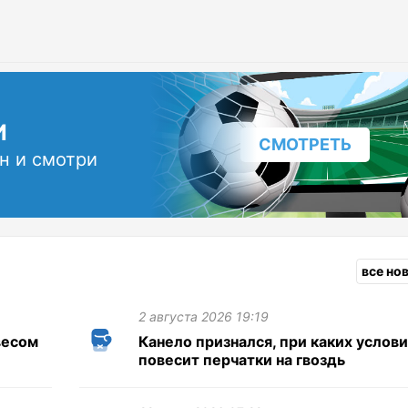
И
СМОТРЕТЬ
н и смотри
все но
2 августа 2026 19:19
весом
Канело признался, при каких услов
повесит перчатки на гвоздь