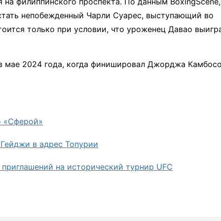
 на филиппинского проспекта. По данным BoxingScene,
тать непобежденный Чарли Суарес, выступающий во
стоится только при условии, что уроженец Давао выигр
в мае 2024 года, когда финишировал Джорджа Камбосо
о «Сферой»
Гейджи в адрес Топурии
т приглашений на исторический турнир UFC