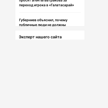
просят агенты Батракова за
переход игрока в «Галатасарай»
Губерниев объяснил, почему
публичные люди не должны
избегать общения с болельщиками
Эксперт нашего сайта
Руффи отреагировал на анонс боя с
Царукяном
Лев Тигай
Ведущий эксперт сайта
Фрибет 20 000 рублей каждому
новому игроку БК Пари по
промокоду SNSCOM1
Забрать бонус
Соцсети
Маркова оценила шансы сборной
России в Лиге наций-2027