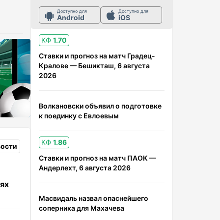
Доступно для
Доступно для
Android
iOS
КФ
1.70
Ставки и прогноз на матч Градец-
Кралове — Бешикташ, 6 августа
2026
Волкановски объявил о подготовке
к поединку с Евлоевым
КФ
1.86
вости
Ставки и прогноз на матч ПАОК —
Андерлехт, 6 августа 2026
иях
Масвидаль назвал опаснейшего
соперника для Махачева