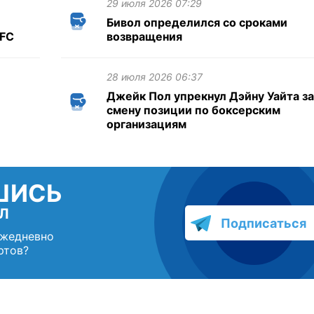
29 июля 2026 07:29
Бивол определился со сроками
UFC
возвращения
28 июля 2026 06:37
Джейк Пол упрекнул Дэйну Уайта за
смену позиции по боксерским
организациям
ШИСЬ
Л
Подписаться
ежедневно
ртов?