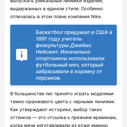
выпускать уникальные линейки изделий,
выдержанных в едином стиле. Особенно
отличалась в этом плане компания Nike.
Баскетбол придумал в США в
1891 году учитель
физкультуры Джеймс
Нейсмит. Изначально
спортсмены использовали
футбольный мяч, который
забрасывали в корзину от
персиков.
В большинстве лиг принято играть моделями
темно-оранжевого цвета с черными линиями.
Как утверждают историки, выбор таких
оттенков — это отсылка к прежним временам,
когда мячи изготавливали из кожи именно