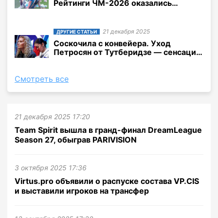
Рейтинги ЧМ-2026 оказались
гораздо выше, чем во время
Евро-2024
21 декабря 2025
ДРУГИЕ СТАТЬИ
Соскочила с конвейера. Уход
Петросян от Тутберидзе — сенсация
и не сенсация одновременно
Смотреть все
21 декабря 2025 17:20
Team Spirit вышла в гранд-финал DreamLeague
Season 27, обыграв PARIVISION
3 октября 2025 17:36
Virtus.pro объявили о распуске состава VP.CIS
и выставили игроков на трансфер