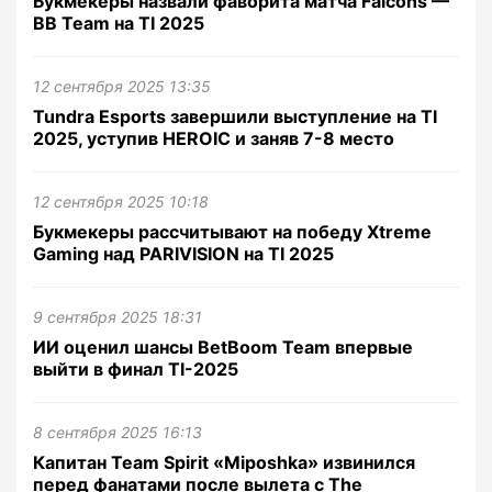
Букмекеры назвали фаворита матча Falcons —
BB Team на TI 2025
12 сентября 2025 13:35
Tundra Esports завершили выступление на TI
2025, уступив HEROIC и заняв 7-8 место
12 сентября 2025 10:18
Букмекеры рассчитывают на победу Xtreme
Gaming над PARIVISION на TI 2025
9 сентября 2025 18:31
ИИ оценил шансы BetBoom Team впервые
выйти в финал TI-2025
8 сентября 2025 16:13
Капитан Team Spirit «Miposhka» извинился
перед фанатами после вылета с The