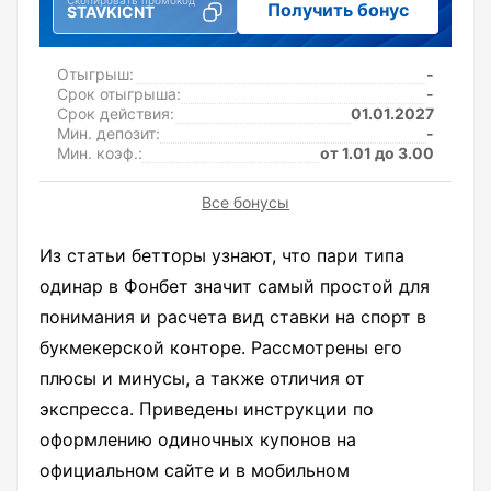
Получить бонус
STAVKICNT
Отыгрыш:
-
Срок отыгрыша:
-
Срок действия:
01.01.2027
Мин. депозит:
-
Мин. коэф.:
от 1.01 до 3.00
Все бонусы
Из статьи бетторы узнают, что пари типа
одинар в Фонбет значит самый простой для
понимания и расчета вид ставки на спорт в
букмекерской конторе. Рассмотрены его
плюсы и минусы, а также отличия от
экспресса. Приведены инструкции по
оформлению одиночных купонов на
официальном сайте и в мобильном