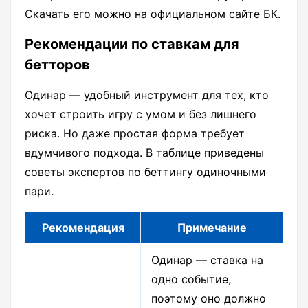
Скачать его можно на официальном сайте БК.
Рекомендации по ставкам для
бетторов
Одинар — удобный инструмент для тех, кто
хочет строить игру с умом и без лишнего
риска. Но даже простая форма требует
вдумчивого подхода. В таблице приведены
советы экспертов по беттингу одиночными
пари.
Рекомендация
Примечание
Одинар — ставка на
одно событие,
поэтому оно должно