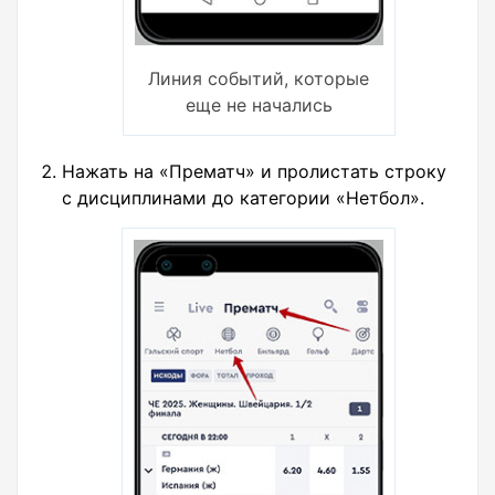
Линия событий, которые
еще не начались
Нажать на «Прематч» и пролистать строку
с дисциплинами до категории «Нетбол».