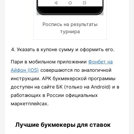
Роспись на результаты
турнира
Указать в купоне сумму и оформить его.
Пари в мобильном приложении
Фонбет на
Айфон (iOS)
совершаются по аналогичной
инструкции. APK букмекерской программы
доступен на сайте БК (только на Android) и в
работающих в России официальных
маркетплейсах.
Лучшие букмекеры для ставок