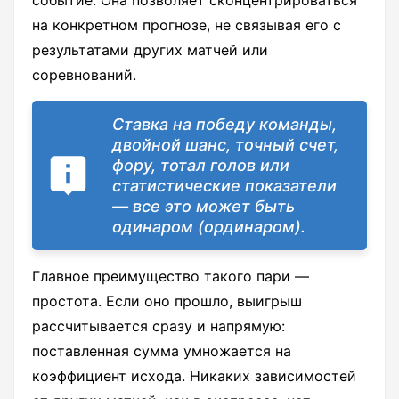
событие. Она позволяет сконцентрироваться
на конкретном прогнозе, не связывая его с
результатами других матчей или
соревнований.
Ставка на победу команды,
двойной шанс, точный счет,
фору, тотал голов или
статистические показатели
— все это может быть
одинаром (ординаром).
Главное преимущество такого пари —
простота. Если оно прошло, выигрыш
рассчитывается сразу и напрямую:
поставленная сумма умножается на
коэффициент исхода. Никаких зависимостей