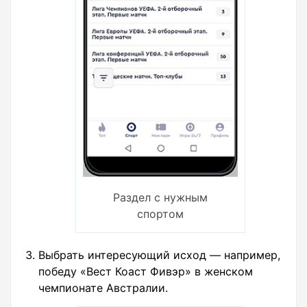
Раздел с нужным
спортом
Выбрать интересующий исход — например,
победу «Вест Коаст Фивэр» в женском
чемпионате Австралии.