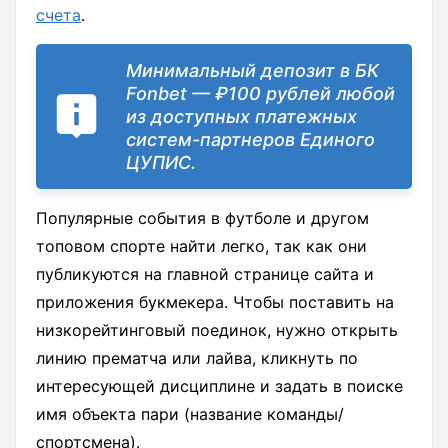
счета
.
Минимальный депозит в БК
Fonbet — ₽100 рублей любой
из доступных платежных
систем-партнеров Единого
ЦУПИС.
Популярные события в футболе и другом
топовом спорте найти легко, так как они
публикуются на главной странице сайта и
приложения букмекера. Чтобы поставить на
низкорейтинговый поединок, нужно открыть
линию прематча или лайва, кликнуть по
интересующей дисциплине и задать в поиске
имя объекта пари (название команды/
спортсмена).