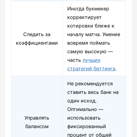
Иногда букмекер
корректирует
котировки ближе к
Следить за
началу матча. Умение
коэффициентами
вовремя поймать
самую высокую —
часть
лучших
стратегий беттинга
.
Не рекомендуется
ставить весь банк на
один исход.
Оптимально —
Управлять
использовать
балансом
фиксированный
процент от общей