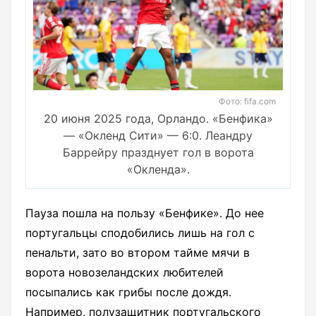
Фото: fifa.com
20 июня 2025 года, Орландо. «Бенфика»
— «Окленд Сити» — 6:0. Леандру
Баррейру празднует гол в ворота
«Окленда».
Пауза пошла на пользу «Бенфике». До нее
португальцы сподобились лишь на гол с
пенальти, зато во втором тайме мячи в
ворота новозеландских любителей
посыпались как грибы после дождя.
Например, полузащитник португальского