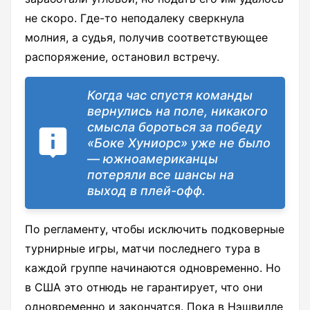
не скоро. Где-то неподалеку сверкнула
молния, а судья, получив соответствующее
распоряжение, остановил встречу.
Когда час спустя команды
вернулись на поле, никакого
смысла бороться за победу
«Боке Хуниорс» уже не было
— южноамериканцы
потеряли все шансы на
выход в плей-офф.
По регламенту, чтобы исключить подковерные
турнирные игры, матчи последнего тура в
каждой группе начинаются одновременно. Но
в США это отнюдь не гарантирует, что они
одновременно и закончатся. Пока в Нэшвилле