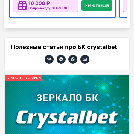
10 000 ₽
Регистрация
Полезные статьи про БК crystalbet
СТАТЬИ ПРО СТАВКИ