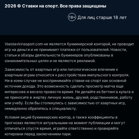
2026 © Ставки на спорт. Все права защищены
Для лиц старше 18 лет
Vsestavkinasport.com не является букмекерской конторой, не проводит
игр на деньги и не принимает платежи от пользователей. Новости,
статьи и обзоры деятельности букмекеров опубликованы в
ознакомительных целях и не являются рекламой.
Зависимость от азартных игр или патологическое влечение к
азартным играм относится к расстройствам импульсного контроля.
Ни в коем случае не воспринимайте ставки на спорт как основной
источник дохода. Это возможность сделать просмотр матча еще
интереснее и весело провести время. Не делайте из беттинга культа и
не приносите в жертву личную жизнь, друзей, родственников, работу
или учебу. Если Вы столкнулись с зависимостью от азартных игр,
немедленно обратитесь к специалисту.
Условия акций букмекерских контор, а также коэффициенты в
прогнозах являются актуальными на момент публикации и могут
отличаться спустя время, играйте ответственно и проверяйте
котировки перед заключением пари.