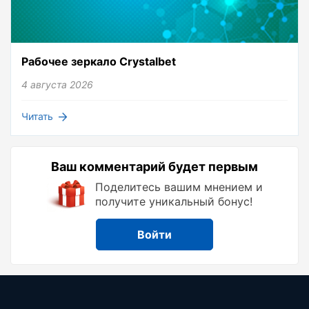
Рабочее зеркало Crystalbet
4 августа 2026
Читать
Ваш комментарий будет первым
Поделитесь вашим мнением и
получите уникальный бонус!
Войти